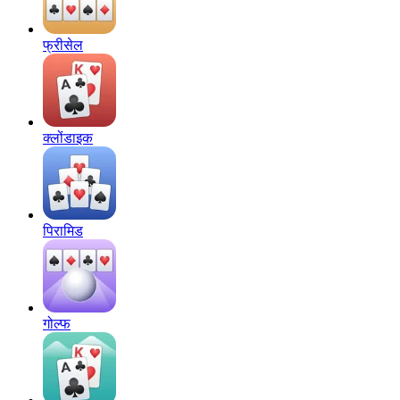
फ्रीसेल
क्लोंडाइक
पिरामिड
गोल्फ