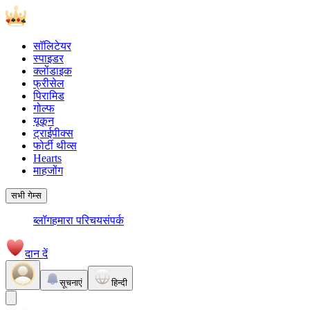
सॉलिटेयर
स्पाइडर
क्लोंडाइक
फ्रीसेल
पिरामिड
गोल्फ
यूकून
ट्राईपीक्स
फोर्टी थीव्स
Hearts
माहजोंग
सभी गेम्स
ब्लॉग
हमारा परिचय
संपर्क
दान दें
सूचनाएं
हिन्दी