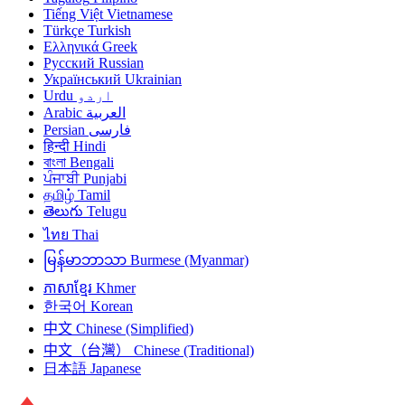
Tiếng Việt
Vietnamese
Türkçe
Turkish
Ελληνικά
Greek
Русский
Russian
Український
Ukrainian
Urdu
اردو
Arabic
العربية
Persian
فارسی
हिन्दी
Hindi
বাংলা
Bengali
ਪੰਜਾਬੀ
Punjabi
தமிழ்
Tamil
తెలుగు
Telugu
ไทย
Thai
မြန်မာဘာသာ
Burmese (Myanmar)
ភាសាខ្មែរ
Khmer
한국어
Korean
中文
Chinese (Simplified)
中文（台灣）
Chinese (Traditional)
日本語
Japanese