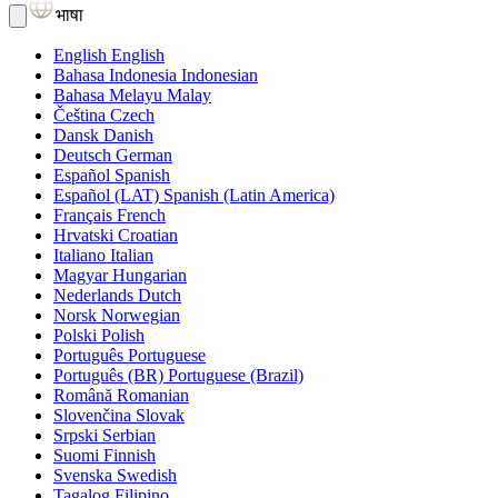
भाषा
English
English
Bahasa Indonesia
Indonesian
Bahasa Melayu
Malay
Čeština
Czech
Dansk
Danish
Deutsch
German
Español
Spanish
Español (LAT)
Spanish (Latin America)
Français
French
Hrvatski
Croatian
Italiano
Italian
Magyar
Hungarian
Nederlands
Dutch
Norsk
Norwegian
Polski
Polish
Português
Portuguese
Português (BR)
Portuguese (Brazil)
Română
Romanian
Slovenčina
Slovak
Srpski
Serbian
Suomi
Finnish
Svenska
Swedish
Tagalog
Filipino