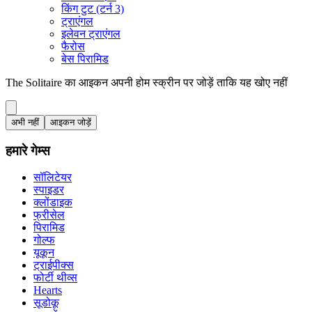
किंग टुट (टर्न 3)
ट्राएंगल
इलेवन ट्राएंगल
फैरोस
बेस पिरामिड
The Solitaire का आइकन अपनी होम स्क्रीन पर जोड़ें ताकि यह खोए नहीं
अभी नहीं
आइकन जोड़ें
हमारे गेम्स
सॉलिटेयर
स्पाइडर
क्लोंडाइक
फ्रीसेल
पिरामिड
गोल्फ
यूकून
ट्राईपीक्स
फोर्टी थीव्स
Hearts
सूडोकू