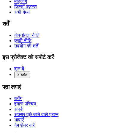
माहजोंग
जिग्सॉ पज़ल्स
सभी गेम्स
शर्तें
गोपनीयता नीति
कुकी नीति
उपयोग की शर्तें
इस प्रोजेक्ट को सपोर्ट करें
दान दें
फीडबैक
पता लगाएं
ब्लॉग
हमारा परिचय
संपर्क
अक्सर पूछे जाने वाले प्रश्न
भाषाएँ
गेम शेयर करें