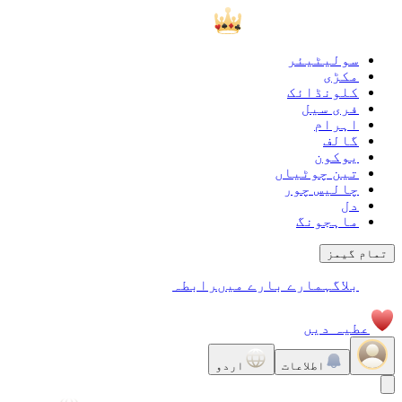
سولیٹیئر
مکڑی
کلونڈائک
فری سیل
اہرام
گالف
يوكون
تین چوٹیاں
چالیس چور
دل
ماہجونگ
تمام گیمز
بلاگ
ہمارے بارے میں
رابطہ
عطیہ دیں
اطلاعات
اردو