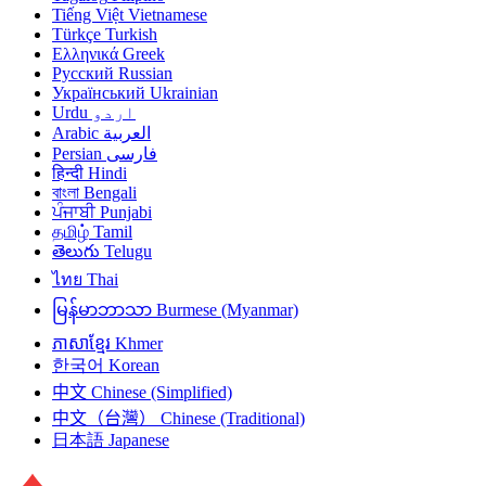
Tiếng Việt
Vietnamese
Türkçe
Turkish
Ελληνικά
Greek
Русский
Russian
Український
Ukrainian
اردو
Urdu
العربية
Arabic
فارسی
Persian
हिन्दी
Hindi
বাংলা
Bengali
ਪੰਜਾਬੀ
Punjabi
தமிழ்
Tamil
తెలుగు
Telugu
ไทย
Thai
မြန်မာဘာသာ
Burmese (Myanmar)
ភាសាខ្មែរ
Khmer
한국어
Korean
中文
Chinese (Simplified)
中文（台灣）
Chinese (Traditional)
日本語
Japanese