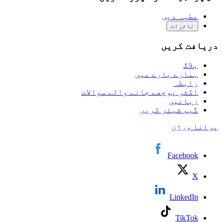
عطیہ دیں
تاثرات
دریافت کریں
بلاگ
ہمارے بارے میں
رابطہ
اکثر پوچھے جانے والے سوالات
زبانیں
گیم شیئر کریں
پرانا ورژن
Facebook
X
LinkedIn
TikTok