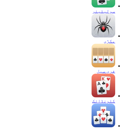
سولیٹیئر
مکڑی
فری سیل
کلونڈائک