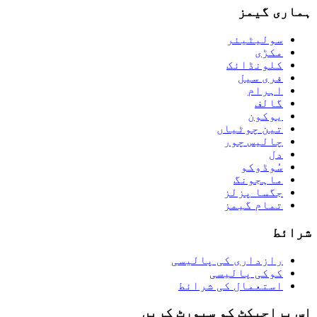
ہماری گیمز
سولیٹیئر
مکڑی
کلونڈائک
فری سیل
اہرام
گالف
يوكون
تین چوٹیاں
چالیس چور
دل
سُوڈوکو
ماہجونگ
جگسا پزلز
تمام گیمز
شرائط
رازداری کی پالیسی
کوکی پالیسی
استعمال کی شرائط
اس پراجیکٹ کو سپورٹ کریں