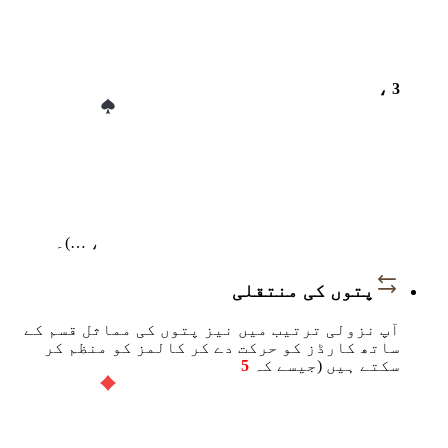
، 3
، …)۔
پتوں کی منتقلی
آپ نزولی ترتیب میں نیز پتوں کی مماثل قسم کے
ساتھ کارڈز کو حرکت دے کر کالمز کو منظم کر
سکتے ہیں (جیسے کہ
5