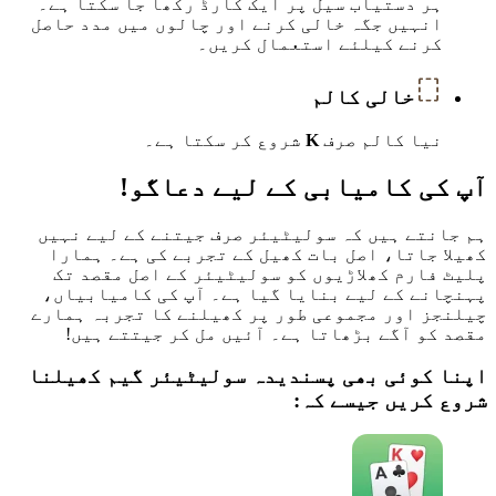
ہر دستیاب سیل پر ایک کارڈ رکھا جا سکتا ہے۔
انہیں جگہ خالی کرنے اور چالوں میں مدد حاصل
کرنے کیلئے استعمال کریں۔
خالی کالم
نیا کالم صرف
K
شروع کر سکتا ہے۔
آپ کی کامیابی کے لیے دعاگو!
ہم جانتے ہیں کہ سولیٹیئر صرف جیتنے کے لیے نہیں
کھیلا جاتا، اصل بات کھیل کے تجربے کی ہے۔ ہمارا
پلیٹ فارم کھلاڑیوں کو سولیٹیئر کے اصل مقصد تک
پہنچانے کے لیے بنایا گیا ہے۔ آپ کی کامیابیاں،
چیلنجز اور مجموعی طور پر کھیلنے کا تجربہ ہمارے
مقصد کو آگے بڑھاتا ہے۔ آئیں مل کر جیتتے ہیں!
اپنا کوئی بھی پسندیدہ سولیٹیئر گیم کھیلنا
شروع کریں جیسے کہ: