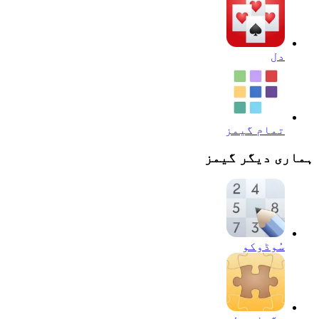
دل
تمام گیمز
ہماری دیگر گیمز
سُوڈوکو