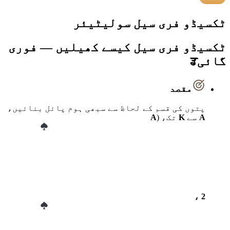
ٹکسیڈو فری سیل سولیٹیئر
ٹکسیڈو فری سیل کیسے کھیلیں — فوری
گائیਡ
مقصد
پتوں کی قسم کے لحاظ سے سبھی ہوم پائل بنائیں،
A
سے
K
تک، (
A
، 2