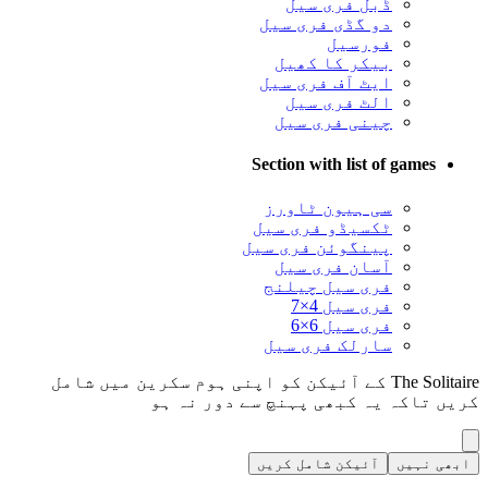
ڈبل فری سیل
دو گڈی فری سیل
فورسیل
بیکر کا کھیل
ایٹ آف فری سیل
الٹ فری سیل
چینی فری سیل
Section with list of games
سی ہیون ٹاورز
ٹکسیڈو فری سیل
پینگوئن فری سیل
آسان فری سیل
فری سیل چیلنج
فری سیل ‎7×4
فری سیل 6×6
سارلک فری سیل
The Solitaire کے آئیکن کو اپنی ہوم سکرین میں شامل
کریں تاکہ یہ کبھی پہنچ سے دور نہ ہو
ابھی نہیں
آئیکن شامل کریں