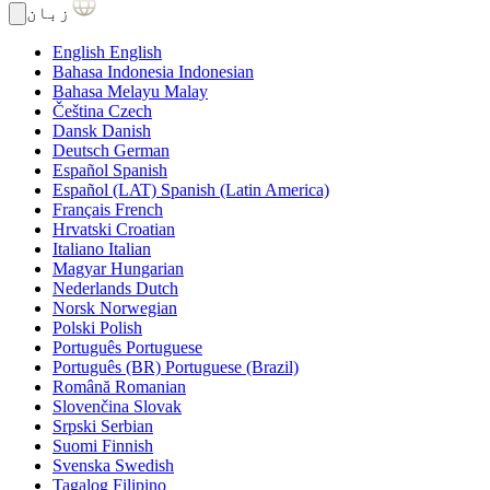
زبان
English
English
Bahasa Indonesia
Indonesian
Bahasa Melayu
Malay
Čeština
Czech
Dansk
Danish
Deutsch
German
Español
Spanish
Español (LAT)
Spanish (Latin America)
Français
French
Hrvatski
Croatian
Italiano
Italian
Magyar
Hungarian
Nederlands
Dutch
Norsk
Norwegian
Polski
Polish
Português
Portuguese
Português (BR)
Portuguese (Brazil)
Română
Romanian
Slovenčina
Slovak
Srpski
Serbian
Suomi
Finnish
Svenska
Swedish
Tagalog
Filipino