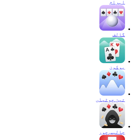
اہرام
گالف
يوكون
تین چوٹیاں
چالیس چور