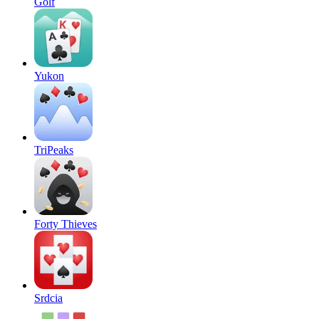
Golf
Yukon
TriPeaks
Forty Thieves
Srdcia