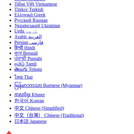
Tiếng Việt
Vietnamese
Türkçe
Turkish
Ελληνικά
Greek
Русский
Russian
Український
Ukrainian
Urdu
اردو
Arabic
العربية
Persian
فارسی
हिन्दी
Hindi
বাংলা
Bengali
ਪੰਜਾਬੀ
Punjabi
தமிழ்
Tamil
తెలుగు
Telugu
ไทย
Thai
မြန်မာဘာသာ
Burmese (Myanmar)
ភាសាខ្មែរ
Khmer
한국어
Korean
中文
Chinese (Simplified)
中文（台灣）
Chinese (Traditional)
日本語
Japanese