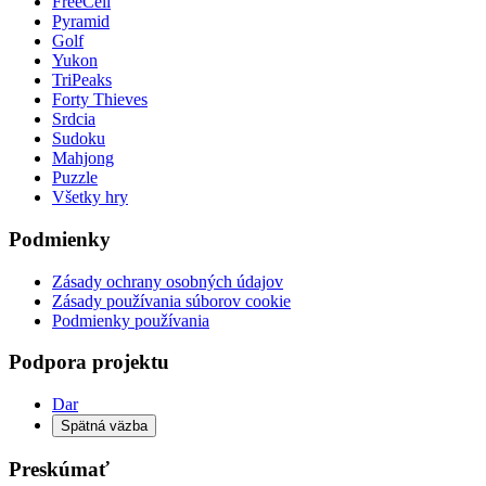
FreeCell
Pyramid
Golf
Yukon
TriPeaks
Forty Thieves
Srdcia
Sudoku
Mahjong
Puzzle
Všetky hry
Podmienky
Zásady ochrany osobných údajov
Zásady používania súborov cookie
Podmienky používania
Podpora projektu
Dar
Spätná väzba
Preskúmať