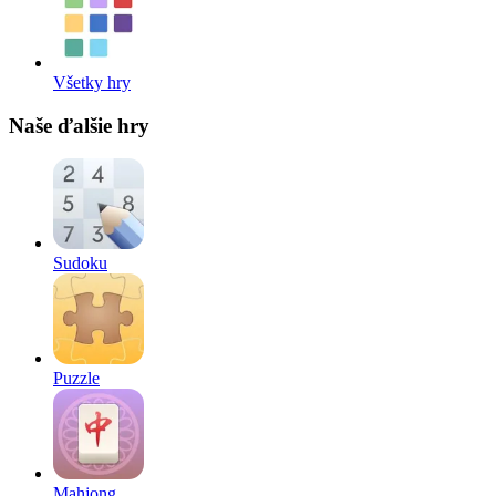
Všetky hry
Naše ďalšie hry
Sudoku
Puzzle
Mahjong