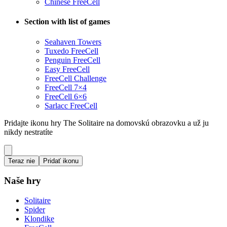
Chinese FreeCell
Section with list of games
Seahaven Towers
Tuxedo FreeCell
Penguin FreeCell
Easy FreeCell
FreeCell Challenge
FreeCell 7×4
FreeCell 6×6
Sarlacc FreeCell
Pridajte ikonu hry The Solitaire na domovskú obrazovku a už ju
nikdy nestratíte
Teraz nie
Pridať ikonu
Naše hry
Solitaire
Spider
Klondike