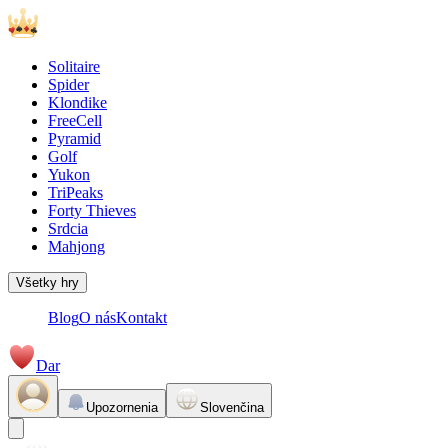
Solitaire
Spider
Klondike
FreeCell
Pyramid
Golf
Yukon
TriPeaks
Forty Thieves
Srdcia
Mahjong
Všetky hry
Blog
O nás
Kontakt
Dar
Upozornenia
Slovenčina