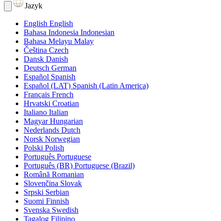
Jazyk
English
English
Bahasa Indonesia
Indonesian
Bahasa Melayu
Malay
Čeština
Czech
Dansk
Danish
Deutsch
German
Español
Spanish
Español (LAT)
Spanish (Latin America)
Français
French
Hrvatski
Croatian
Italiano
Italian
Magyar
Hungarian
Nederlands
Dutch
Norsk
Norwegian
Polski
Polish
Português
Portuguese
Português (BR)
Portuguese (Brazil)
Română
Romanian
Slovenčina
Slovak
Srpski
Serbian
Suomi
Finnish
Svenska
Swedish
Tagalog
Filipino