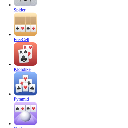
Spider
FreeCell
Klondike
Pyramid