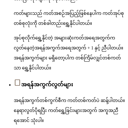
ကတ်များသည် ကတ်အစဉ်အပြည့်ဖြစ်နေပါက ကတ်အုပ်စု
တစ်စုလုံးကို တစ်ခါတည်းရွှေ့နိုင်ပါတယ်။
အုပ်စုလိုက်ရွှေ့နိုင်တဲ့ အများဆုံးကတ်အရေအတွက်က
လွတ်နေတဲ့အရန်အကွက်အရေအတွက် + 1 နှင့် ညီပါတယ်။
အရန်အကွက်များ မရှိတော့ပါက တစ်ကြိမ်လျှင်တစ်ကတ်
သာ ရွှေ့နိုင်ပါတယ်။
အရန်အကွက်လွတ်များ
အရန်အကွက်တစ်ကွက်စီက ကတ်တစ်ကတ်ပဲ ဆန့်ပါတယ်။
နေရာလွတ်ပိုရပြီး ကတ်ရွှေ့ခြင်းများအတွက် အကူအညီ
ရအောင် သုံးပါ။