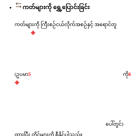
ကတ်များကို ရွှေ့ပြောင်းခြင်း
ကတ်များကို ကြီးစဉ်ငယ်လိုက်အစဉ်နှင့် အရောင်တူ
(ဥပမာ
5
ကို
6
ပေါ်တွင်)
ထားပြီး တိုင်များကို စီနိုင်ပါသည်။