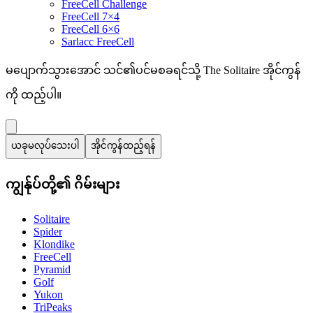
FreeCell Challenge
FreeCell 7×4
FreeCell 6×6
Sarlacc FreeCell
မပျောက်သွားအောင် သင်၏ပင်မစခရင်သို့ The Solitaire အိုင်ကွန်
ကို ထည့်ပါ။
ယခုမလုပ်သေးပါ
အိုင်ကွန်ထည့်ရန်
ကျွန်ုပ်တို့၏ ဂိမ်းများ
Solitaire
Spider
Klondike
FreeCell
Pyramid
Golf
Yukon
TriPeaks