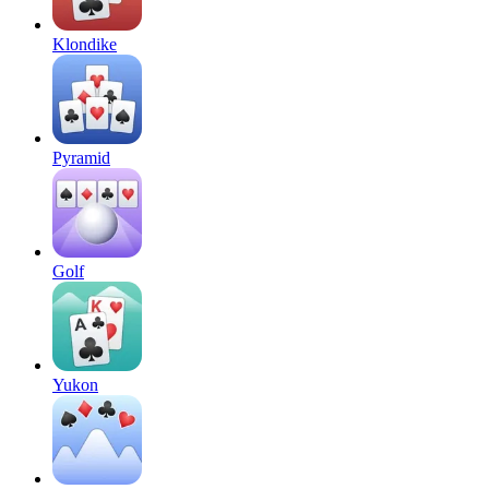
Klondike
Pyramid
Golf
Yukon