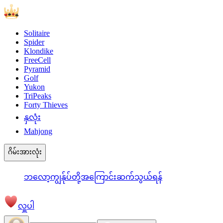
Solitaire
Spider
Klondike
FreeCell
Pyramid
Golf
Yukon
TriPeaks
Forty Thieves
နှလုံး
Mahjong
ဂိမ်းအားလုံး
ဘလော့
ကျွန်ုပ်တို့အကြောင်း
ဆက်သွယ်ရန်
လှူပါ