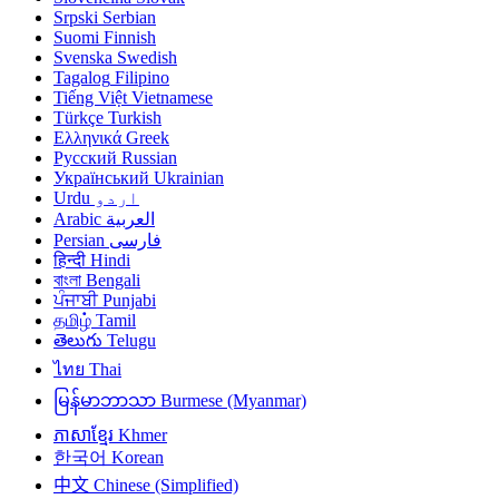
Srpski
Serbian
Suomi
Finnish
Svenska
Swedish
Tagalog
Filipino
Tiếng Việt
Vietnamese
Türkçe
Turkish
Ελληνικά
Greek
Русский
Russian
Український
Ukrainian
Urdu
اردو
Arabic
العربية
Persian
فارسی
हिन्दी
Hindi
বাংলা
Bengali
ਪੰਜਾਬੀ
Punjabi
தமிழ்
Tamil
తెలుగు
Telugu
ไทย
Thai
မြန်မာဘာသာ
Burmese (Myanmar)
ភាសាខ្មែរ
Khmer
한국어
Korean
中文
Chinese (Simplified)