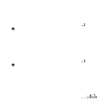
, 2
, 3
, …) စီပါ။