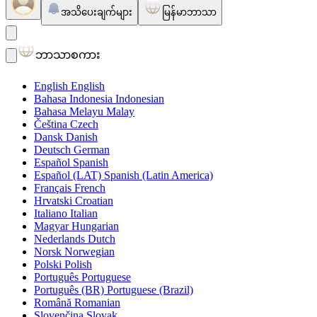
အသိပေးချက်များ
မြန်မာဘာသာ
ဘာသာစကား
English
English
Bahasa Indonesia
Indonesian
Bahasa Melayu
Malay
Čeština
Czech
Dansk
Danish
Deutsch
German
Español
Spanish
Español (LAT)
Spanish (Latin America)
Français
French
Hrvatski
Croatian
Italiano
Italian
Magyar
Hungarian
Nederlands
Dutch
Norsk
Norwegian
Polski
Polish
Português
Portuguese
Português (BR)
Portuguese (Brazil)
Română
Romanian
Slovenčina
Slovak