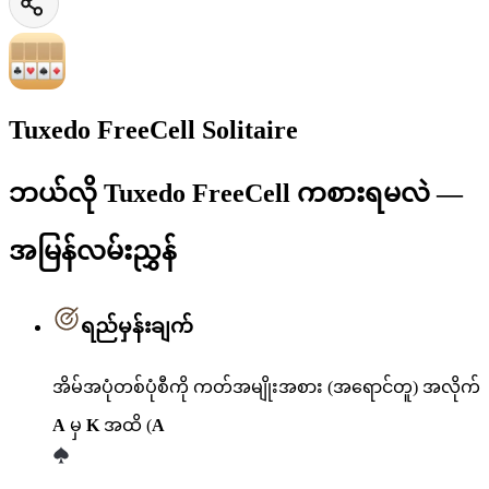
Tuxedo FreeCell Solitaire
ဘယ်လို Tuxedo FreeCell ကစားရမလဲ —
အမြန်လမ်းညွှန်
ရည်မှန်းချက်
အိမ်အပုံတစ်ပုံစီကို ကတ်အမျိုးအစား (အရောင်တူ) အလိုက်
A
မှ
K
အထိ (
A