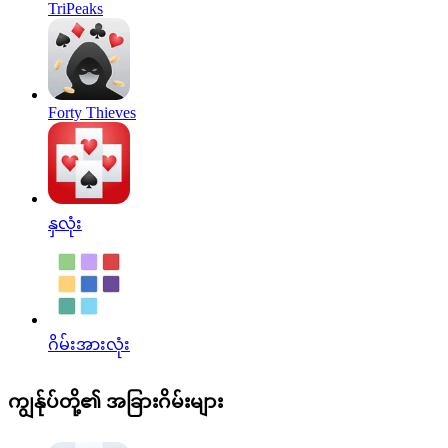
TriPeaks
Forty Thieves
နှလုံး
ဂိမ်းအားလုံး
ကျွန်ုပ်တို့၏ အခြားဂိမ်းများ