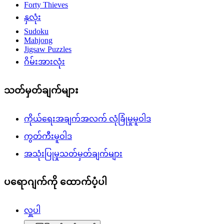
Forty Thieves
နှလုံး
Sudoku
Mahjong
Jigsaw Puzzles
ဂိမ်းအားလုံး
သတ်မှတ်ချက်များ
ကိုယ်ရေးအချက်အလက် လုံခြုံမှုမူဝါဒ
ကွတ်ကီးမူဝါဒ
အသုံးပြုမှုသတ်မှတ်ချက်များ
ပရောဂျက်ကို ထောက်ပံ့ပါ
လှူပါ