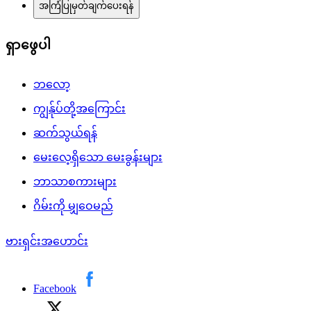
အကြံပြုမှတ်ချက်ပေးရန်
ရှာဖွေပါ
ဘလော့
ကျွန်ုပ်တို့အကြောင်း
ဆက်သွယ်ရန်
မေးလေ့ရှိသော မေးခွန်းများ
ဘာသာစကားများ
ဂိမ်းကို မျှဝေမည်
ဗားရှင်းအဟောင်း
Facebook