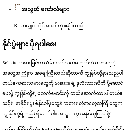
အလွတ် ကော်လံများ
K
သာလျှင် တိုင်အသစ်ကို စနိုင်သည်။
နိုင်ပွဲများ ပိုရပါစေ!
Solitaire ကစားခြင်းက ဂိမ်းသက်သက်မဟုတ်ဘဲ ကစားရတဲ့
အတွေ့အကြုံက အရေးကြီးတယ်ဆိုတာကို ကျွန်ုပ်တို့နားလည်ပါ
တယ်။ ကစားသမားတွေကို Solitaire ရဲ့ နှလုံးသားဆီကို ပို့ဆောင်
ပေးဖို့ ကျွန်ုပ်တို့ရဲ့ ပလက်ဖောင်းကို တည်ဆောက်ထားပါတယ်။
သင့်ရဲ့ အနိုင်ရမှု၊ စိန်ခေါ်မှုတွေနဲ့ ကစားရတဲ့အတွေ့အကြုံတွေက
ကျွန်ုပ်တို့ရဲ့ ရည်မှန်းချက်ပါ။ အတူတကွ အနိုင်ယူကြပါစို့!
သင်အကြိုက်ဆုံး Solitaire ဂိမ်းများထဲမှ မည်သည့်ဂိမ်း