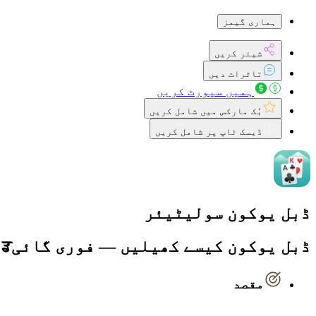
ہماری گیمز
شیئر کریں
تاثرات دیں
ہمیں سپورٹ کریں
بُک مارکس میں شامل کریں
ڈیسک ٹاپ پر شامل کریں
ڈبل یوکون سولیٹیئر
ڈبل یوکون کیسے کھیلیں — فوری گائیਡ
مقصد