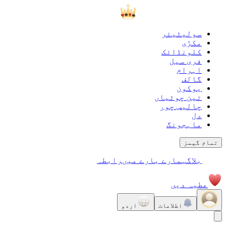
سولیٹیئر
مکڑی
کلونڈائک
فری سیل
اہرام
گالف
يوكون
تین چوٹیاں
چالیس چور
دل
ماہجونگ
تمام گیمز
بلاگ
ہمارے بارے میں
رابطہ
عطیہ دیں
اطلاعات
اردو