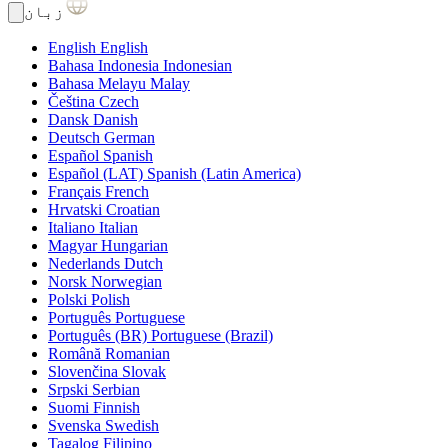
زبان
English
English
Bahasa Indonesia
Indonesian
Bahasa Melayu
Malay
Čeština
Czech
Dansk
Danish
Deutsch
German
Español
Spanish
Español (LAT)
Spanish (Latin America)
Français
French
Hrvatski
Croatian
Italiano
Italian
Magyar
Hungarian
Nederlands
Dutch
Norsk
Norwegian
Polski
Polish
Português
Portuguese
Português (BR)
Portuguese (Brazil)
Română
Romanian
Slovenčina
Slovak
Srpski
Serbian
Suomi
Finnish
Svenska
Swedish
Tagalog
Filipino