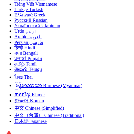
Tiếng Việt
Vietnamese
Türkçe
Turkish
Ελληνικά
Greek
Русский
Russian
Український
Ukrainian
اردو
Urdu
العربية
Arabic
فارسی
Persian
हिन्दी
Hindi
বাংলা
Bengali
ਪੰਜਾਬੀ
Punjabi
தமிழ்
Tamil
తెలుగు
Telugu
ไทย
Thai
မြန်မာဘာသာ
Burmese (Myanmar)
ភាសាខ្មែរ
Khmer
한국어
Korean
中文
Chinese (Simplified)
中文（台灣）
Chinese (Traditional)
日本語
Japanese