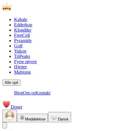
Kabale
Edderkop
Klondike
FreeCell
Pyramide
Golf
Yukon
TriPeaks
Fyrre røvere
Hjerter
Mahjong
Alle spil
Blog
Om os
Kontakt
Doner
Meddelelser
Dansk