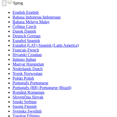
Sprog
English
English
Bahasa Indonesia
Indonesian
Bahasa Melayu
Malay
Čeština
Czech
Dansk
Danish
Deutsch
German
Español
Spanish
Español (LAT)
Spanish (Latin America)
Français
French
Hrvatski
Croatian
Italiano
Italian
Magyar
Hungarian
Nederlands
Dutch
Norsk
Norwegian
Polski
Polish
Português
Portuguese
Português (BR)
Portuguese (Brazil)
Română
Romanian
Slovenčina
Slovak
Srpski
Serbian
Suomi
Finnish
Svenska
Swedish
Tagalog
Filipino