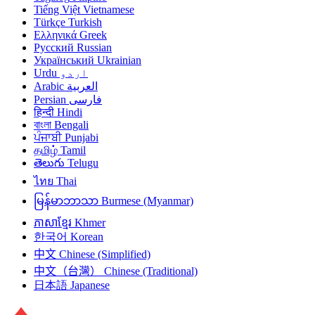
Tiếng Việt
Vietnamese
Türkçe
Turkish
Ελληνικά
Greek
Русский
Russian
Український
Ukrainian
Urdu
اردو
Arabic
العربية
Persian
فارسی
हिन्दी
Hindi
বাংলা
Bengali
ਪੰਜਾਬੀ
Punjabi
தமிழ்
Tamil
తెలుగు
Telugu
ไทย
Thai
မြန်မာဘာသာ
Burmese (Myanmar)
ភាសាខ្មែរ
Khmer
한국어
Korean
中文
Chinese (Simplified)
中文（台灣）
Chinese (Traditional)
日本語
Japanese