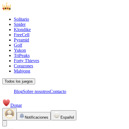
Solitario
Spider
Klondike
FreeCell
Pyramid
Golf
Yukon
TriPeaks
Forty Thieves
Corazones
Mahjong
Todos los juegos
Blog
Sobre nosotros
Contacto
Donar
Notificaciones
Español