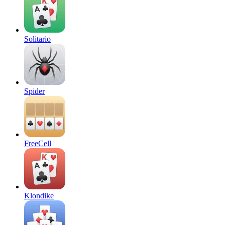
Solitario
Spider
FreeCell
Klondike