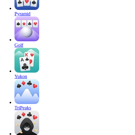
Pyramid
Golf
Yukon
TriPeaks