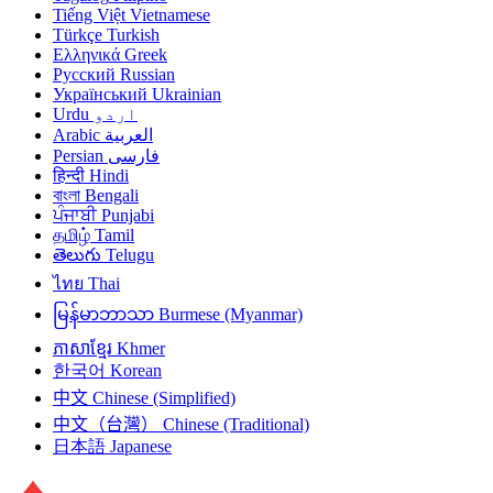
Tiếng Việt
Vietnamese
Türkçe
Turkish
Ελληνικά
Greek
Русский
Russian
Український
Ukrainian
Urdu
اردو
Arabic
العربية
Persian
فارسی
हिन्दी
Hindi
বাংলা
Bengali
ਪੰਜਾਬੀ
Punjabi
தமிழ்
Tamil
తెలుగు
Telugu
ไทย
Thai
မြန်မာဘာသာ
Burmese (Myanmar)
ភាសាខ្មែរ
Khmer
한국어
Korean
中文
Chinese (Simplified)
中文（台灣）
Chinese (Traditional)
日本語
Japanese