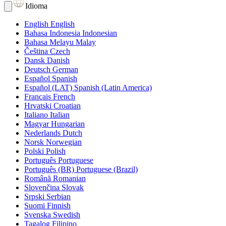
Idioma
English
English
Bahasa Indonesia
Indonesian
Bahasa Melayu
Malay
Čeština
Czech
Dansk
Danish
Deutsch
German
Español
Spanish
Español (LAT)
Spanish (Latin America)
Français
French
Hrvatski
Croatian
Italiano
Italian
Magyar
Hungarian
Nederlands
Dutch
Norsk
Norwegian
Polski
Polish
Português
Portuguese
Português (BR)
Portuguese (Brazil)
Română
Romanian
Slovenčina
Slovak
Srpski
Serbian
Suomi
Finnish
Svenska
Swedish
Tagalog
Filipino