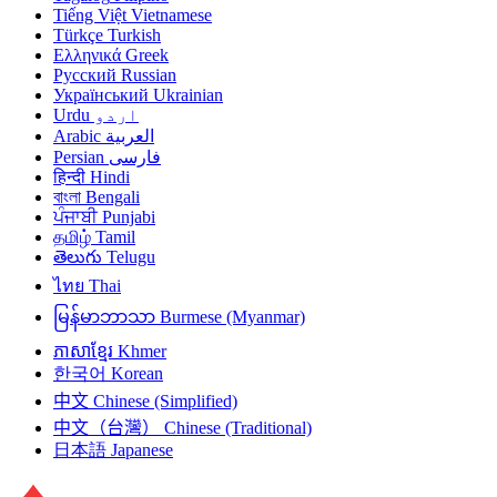
Tiếng Việt
Vietnamese
Türkçe
Turkish
Ελληνικά
Greek
Русский
Russian
Український
Ukrainian
Urdu
اردو
Arabic
العربية
Persian
فارسی
हिन्दी
Hindi
বাংলা
Bengali
ਪੰਜਾਬੀ
Punjabi
தமிழ்
Tamil
తెలుగు
Telugu
ไทย
Thai
မြန်မာဘာသာ
Burmese (Myanmar)
ភាសាខ្មែរ
Khmer
한국어
Korean
中文
Chinese (Simplified)
中文（台灣）
Chinese (Traditional)
日本語
Japanese