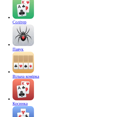
Солітер
Павук
Вільна комірка
Косинка