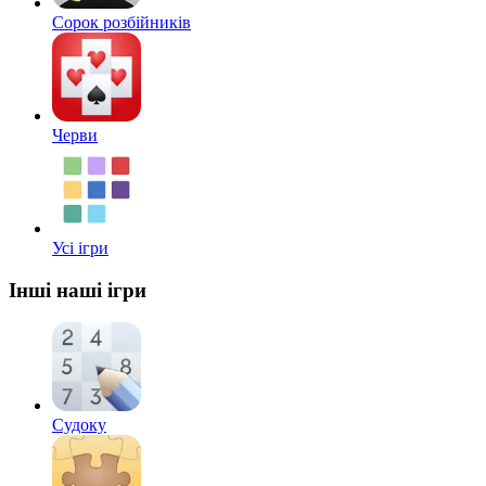
Сорок розбійників
Черви
Усі ігри
Інші наші ігри
Судоку