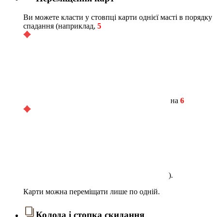
Ви можете класти у стовпці карти однієї масті в порядку
спадання (наприклад,
5
на
6
).
Карти можна переміщати лише по одній.
Колода і стопка скидання