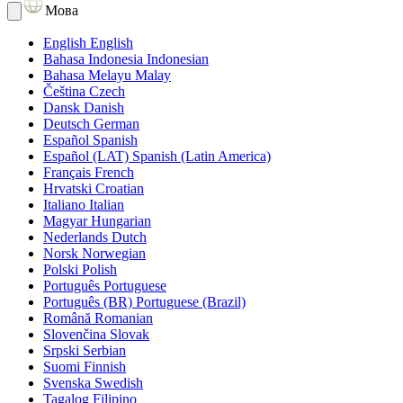
Мова
English
English
Bahasa Indonesia
Indonesian
Bahasa Melayu
Malay
Čeština
Czech
Dansk
Danish
Deutsch
German
Español
Spanish
Español (LAT)
Spanish (Latin America)
Français
French
Hrvatski
Croatian
Italiano
Italian
Magyar
Hungarian
Nederlands
Dutch
Norsk
Norwegian
Polski
Polish
Português
Portuguese
Português (BR)
Portuguese (Brazil)
Română
Romanian
Slovenčina
Slovak
Srpski
Serbian
Suomi
Finnish
Svenska
Swedish
Tagalog
Filipino