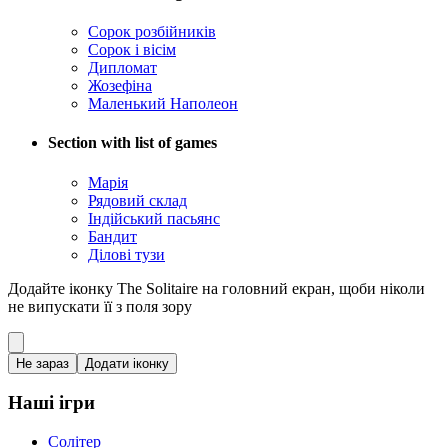
Сорок розбійників
Сорок і вісім
Дипломат
Жозефіна
Маленький Наполеон
Section with list of games
Марія
Рядовий склад
Індійський пасьянс
Бандит
Ділові тузи
Додайте іконку The Solitaire на головний екран, щоби ніколи
не випускати її з поля зору
Не зараз
Додати іконку
Наші ігри
Солітер