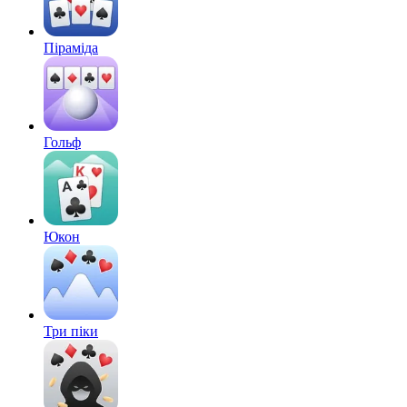
Піраміда
Гольф
Юкон
Три піки