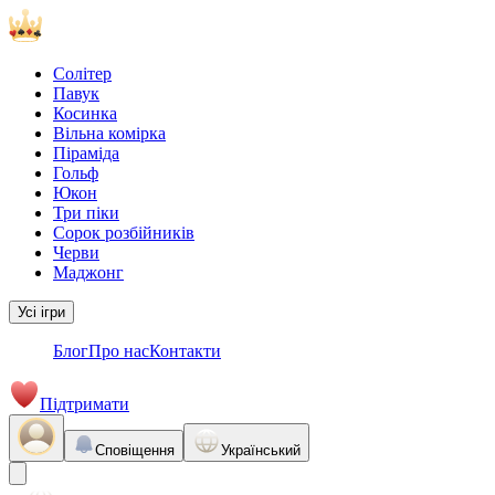
Солітер
Павук
Косинка
Вільна комірка
Піраміда
Гольф
Юкон
Три піки
Сорок розбійників
Черви
Маджонг
Усі ігри
Блог
Про нас
Контакти
Підтримати
Сповіщення
Український