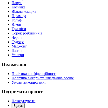
Павук
Косинка
Вільна комірка
Піраміда
Гольф
Юкон
Три піки
Сорок розбійників
Черви
Судоку
Маджонг
Пазли
Усі ігри
Положення
Політика конфіденційності
Політика використання файлів cookie
Умови використання
Підтримати проєкт
Пожертвувати
Відгук