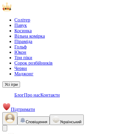
Солітер
Павук
Косинка
Вільна комірка
Піраміда
Гольф
Юкон
Три піки
Сорок розбійників
Черви
Маджонг
Усі ігри
Блог
Про нас
Контакти
Підтримати
Сповіщення
Український