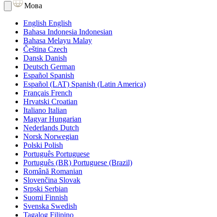
Мова
English
English
Bahasa Indonesia
Indonesian
Bahasa Melayu
Malay
Čeština
Czech
Dansk
Danish
Deutsch
German
Español
Spanish
Español (LAT)
Spanish (Latin America)
Français
French
Hrvatski
Croatian
Italiano
Italian
Magyar
Hungarian
Nederlands
Dutch
Norsk
Norwegian
Polski
Polish
Português
Portuguese
Português (BR)
Portuguese (Brazil)
Română
Romanian
Slovenčina
Slovak
Srpski
Serbian
Suomi
Finnish
Svenska
Swedish
Tagalog
Filipino