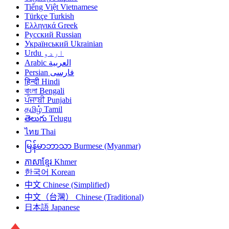
Tiếng Việt
Vietnamese
Türkçe
Turkish
Ελληνικά
Greek
Русский
Russian
Український
Ukrainian
Urdu
اردو
Arabic
العربية
Persian
فارسی
हिन्दी
Hindi
বাংলা
Bengali
ਪੰਜਾਬੀ
Punjabi
தமிழ்
Tamil
తెలుగు
Telugu
ไทย
Thai
မြန်မာဘာသာ
Burmese (Myanmar)
ភាសាខ្មែរ
Khmer
한국어
Korean
中文
Chinese (Simplified)
中文（台灣）
Chinese (Traditional)
日本語
Japanese