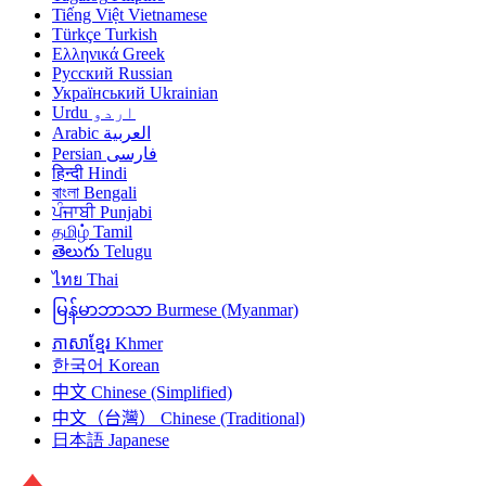
Tiếng Việt
Vietnamese
Türkçe
Turkish
Ελληνικά
Greek
Русский
Russian
Український
Ukrainian
Urdu
اردو
Arabic
العربية
Persian
فارسی
हिन्दी
Hindi
বাংলা
Bengali
ਪੰਜਾਬੀ
Punjabi
தமிழ்
Tamil
తెలుగు
Telugu
ไทย
Thai
မြန်မာဘာသာ
Burmese (Myanmar)
ភាសាខ្មែរ
Khmer
한국어
Korean
中文
Chinese (Simplified)
中文（台灣）
Chinese (Traditional)
日本語
Japanese