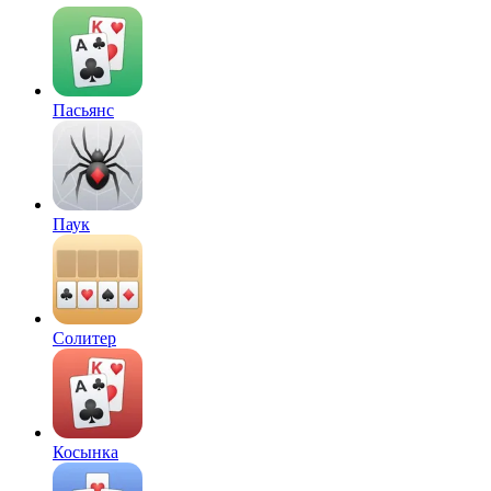
Пасьянс
Паук
Солитер
Косынка