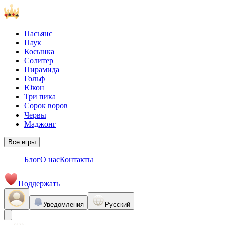
Пасьянс
Паук
Косынка
Солитер
Пирамида
Гольф
Юкон
Три пика
Сорок воров
Червы
Маджонг
Все игры
Блог
О нас
Контакты
Поддержать
Уведомления
Русский