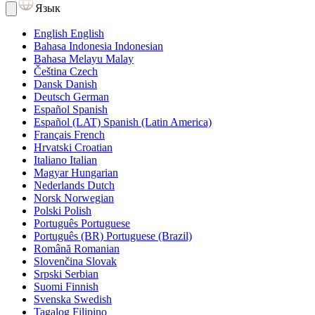
Язык
English
English
Bahasa Indonesia
Indonesian
Bahasa Melayu
Malay
Čeština
Czech
Dansk
Danish
Deutsch
German
Español
Spanish
Español (LAT)
Spanish (Latin America)
Français
French
Hrvatski
Croatian
Italiano
Italian
Magyar
Hungarian
Nederlands
Dutch
Norsk
Norwegian
Polski
Polish
Português
Portuguese
Português (BR)
Portuguese (Brazil)
Română
Romanian
Slovenčina
Slovak
Srpski
Serbian
Suomi
Finnish
Svenska
Swedish
Tagalog
Filipino