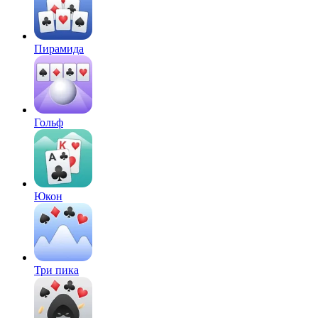
Пирамида
Гольф
Юкон
Три пика