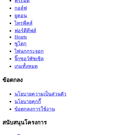
พีระมิด
กอล์ฟ
ยูคอน
ไทรพีคส์
ฟอร์ตีทีฟส์
Hearts
ซูโดกุ
ไพ่นกกระจอก
จิ๊กซอว์พัซเซิล
เกมทั้งหมด
ข้อตกลง
นโยบายความเป็นส่วนตัว
นโยบายคุกกี้
ข้อตกลงการใช้งาน
สนับสนุนโครงการ