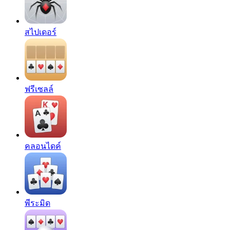
สไปเดอร์
ฟรีเซลล์
คลอนไดค์
พีระมิด