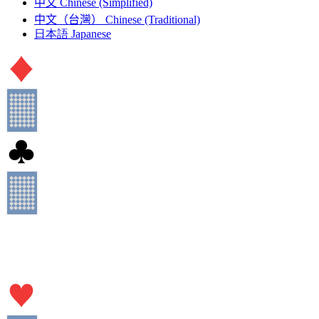
中文
Chinese (Simplified)
中文（台灣）
Chinese (Traditional)
日本語
Japanese