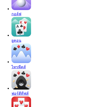
กอล์ฟ
ยูคอน
ไทรพีคส์
ฟอร์ตีทีฟส์