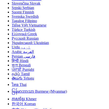
Slovenčina
Slovak
Srpski
Serbian
Suomi
Finnish
Svenska
Swedish
Tagalog
Filipino
Tiếng Việt
Vietnamese
Türkçe
Turkish
Ελληνικά
Greek
Русский
Russian
Український
Ukrainian
Urdu
اردو
Arabic
العربية
Persian
فارسی
हिन्दी
Hindi
বাংলা
Bengali
ਪੰਜਾਬੀ
Punjabi
தமிழ்
Tamil
తెలుగు
Telugu
ไทย
Thai
မြန်မာဘာသာ
Burmese (Myanmar)
ភាសាខ្មែរ
Khmer
한국어
Korean