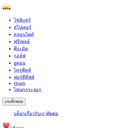
โซลิแทร์
สไปเดอร์
คลอนไดค์
ฟรีเซลล์
พีระมิด
กอล์ฟ
ยูคอน
ไทรพีคส์
ฟอร์ตีทีฟส์
Hearts
ไพ่นกกระจอก
เกมทั้งหมด
บล็อก
เกี่ยวกับเรา
ติดต่อ