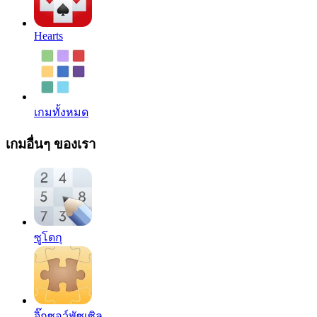
Hearts
เกมทั้งหมด
เกมอื่นๆ ของเรา
ซูโดกุ
จิ๊กซอว์พัซเซิล