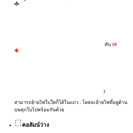
ทับ
10
)
สามารถย้ายไพ่ใบใดก็ได้ในแถว - โดยจะย้ายไพ่ที่อยู่ด้าน
บนทุกใบไปพร้อมกันด้วย
คอลัมน์ว่าง