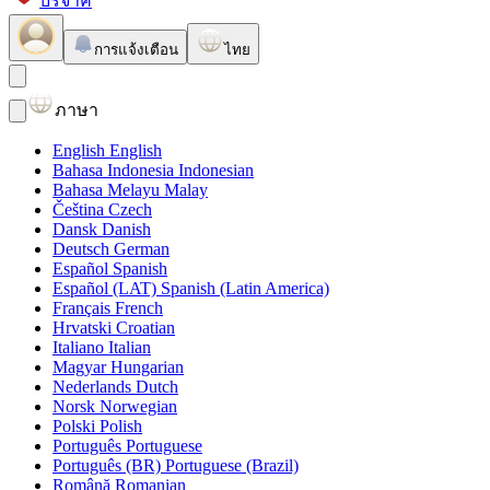
บริจาค
การแจ้งเตือน
ไทย
ภาษา
English
English
Bahasa Indonesia
Indonesian
Bahasa Melayu
Malay
Čeština
Czech
Dansk
Danish
Deutsch
German
Español
Spanish
Español (LAT)
Spanish (Latin America)
Français
French
Hrvatski
Croatian
Italiano
Italian
Magyar
Hungarian
Nederlands
Dutch
Norsk
Norwegian
Polski
Polish
Português
Portuguese
Português (BR)
Portuguese (Brazil)
Română
Romanian