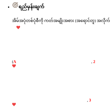
ရည်မှန်းချက်
အိမ်အပုံတစ်ပုံစီကို ကတ်အမျိုးအစား (အရောင်တူ) အလိုက်
(
A
,
2
,
3