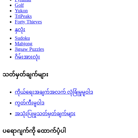
Golf
Yukon
TriPeaks
Forty Thieves
နှလုံး
Sudoku
Mahjong
Jigsaw Puzzles
ဂိမ်းအားလုံး
သတ်မှတ်ချက်များ
ကိုယ်ရေးအချက်အလက် လုံခြုံမှုမူဝါဒ
ကွတ်ကီးမူဝါဒ
အသုံးပြုမှုသတ်မှတ်ချက်များ
ပရောဂျက်ကို ထောက်ပံ့ပါ