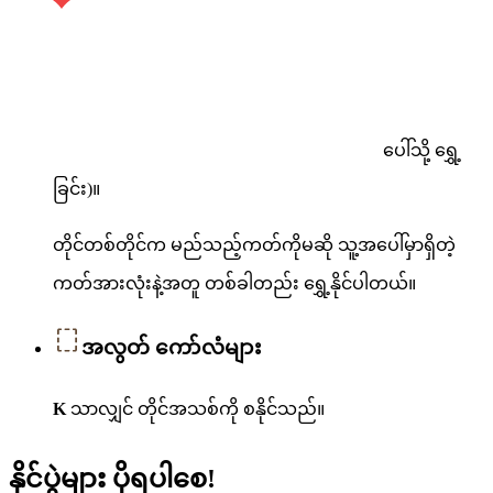
ပေါ်သို့ ရွှေ့
ခြင်း)။
တိုင်တစ်တိုင်က မည်သည့်ကတ်ကိုမဆို သူ့အပေါ်မှာရှိတဲ့
ကတ်အားလုံးနဲ့အတူ တစ်ခါတည်း ရွှေ့နိုင်ပါတယ်။
အလွတ် ကော်လံများ
K
သာလျှင် တိုင်အသစ်ကို စနိုင်သည်။
နိုင်ပွဲများ ပိုရပါစေ!