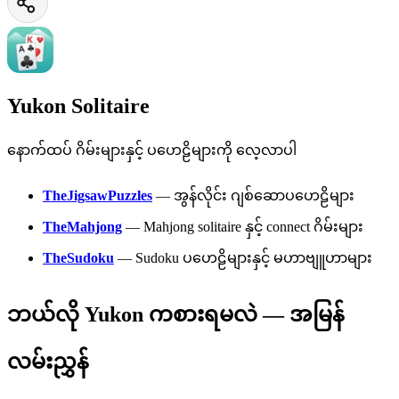
Yukon Solitaire
နောက်ထပ် ဂိမ်းများနှင့် ပဟေဠိများကို လေ့လာပါ
TheJigsawPuzzles
—
အွန်လိုင်း ဂျစ်ဆောပဟေဠိများ
TheMahjong
—
Mahjong solitaire နှင့် connect ဂိမ်းများ
TheSudoku
—
Sudoku ပဟေဠိများနှင့် မဟာဗျူဟာများ
ဘယ်လို Yukon ကစားရမလဲ — အမြန်
လမ်းညွှန်