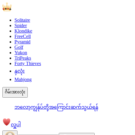
Solitaire
Spider
Klondike
FreeCell
Pyramid
Golf
Yukon
TriPeaks
Forty Thieves
နှလုံး
Mahjong
ဂိမ်းအားလုံး
ဘလော့
ကျွန်ုပ်တို့အကြောင်း
ဆက်သွယ်ရန်
လှူပါ