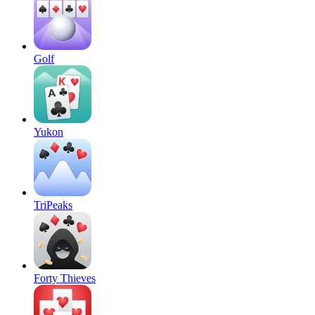
Golf
Yukon
TriPeaks
Forty Thieves