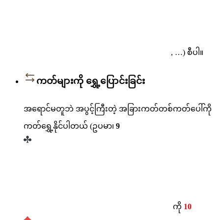
, …) စီပါ။
ကတ်များကို ရွှေ့ပြောင်းခြင်း
အရောင်မတူဘဲ အပွင့်ကြီးတဲ့ အခြားကတ်တစ်ကတ်ပေါ်ကို
ကတ်ရွှေ့နိုင်ပါတယ် (ဥပမာ၊
9
ကို
10