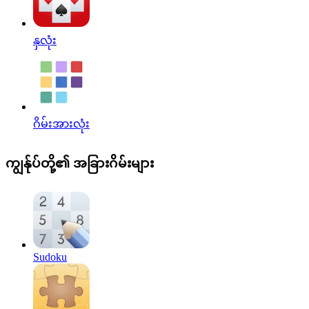
နှလုံး
ဂိမ်းအားလုံး
ကျွန်ုပ်တို့၏ အခြားဂိမ်းများ
Sudoku