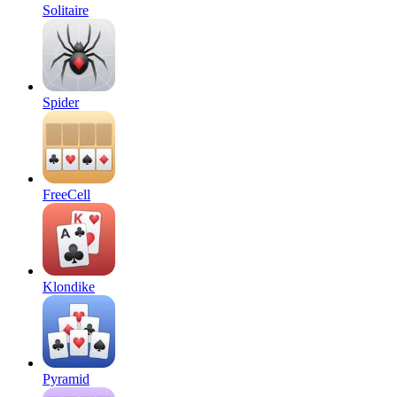
Solitaire
Spider
FreeCell
Klondike
Pyramid