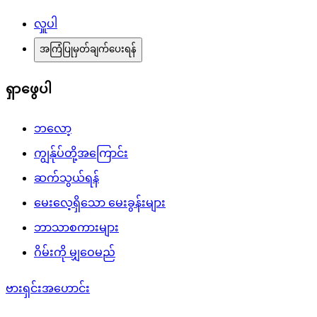
လှူပါ
အကြံပြုမှတ်ချက်ပေးရန်
ရှာဖွေပါ
ဘလော့
ကျွန်ုပ်တို့အကြောင်း
ဆက်သွယ်ရန်
မေးလေ့ရှိသော မေးခွန်းများ
ဘာသာစကားများ
ဂိမ်းကို မျှဝေမည်
ဗားရှင်းအဟောင်း