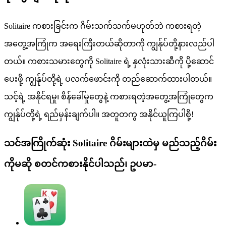
Solitaire ကစားခြင်းက ဂိမ်းသက်သက်မဟုတ်ဘဲ ကစားရတဲ့
အတွေ့အကြုံက အရေးကြီးတယ်ဆိုတာကို ကျွန်ုပ်တို့နားလည်ပါ
တယ်။ ကစားသမားတွေကို Solitaire ရဲ့ နှလုံးသားဆီကို ပို့ဆောင်
ပေးဖို့ ကျွန်ုပ်တို့ရဲ့ ပလက်ဖောင်းကို တည်ဆောက်ထားပါတယ်။
သင့်ရဲ့ အနိုင်ရမှု၊ စိန်ခေါ်မှုတွေနဲ့ ကစားရတဲ့အတွေ့အကြုံတွေက
ကျွန်ုပ်တို့ရဲ့ ရည်မှန်းချက်ပါ။ အတူတကွ အနိုင်ယူကြပါစို့!
သင်အကြိုက်ဆုံး Solitaire ဂိမ်းများထဲမှ မည်သည့်ဂိမ်း
ကိုမဆို စတင်ကစားနိုင်ပါသည်၊ ဥပမာ-