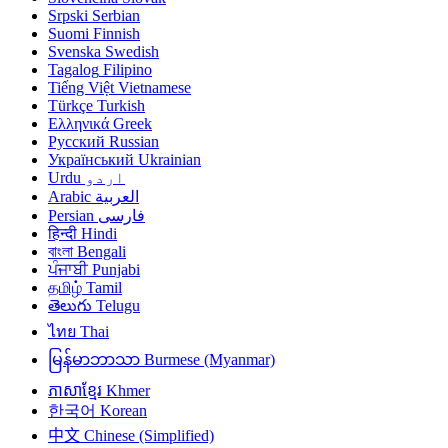
Srpski
Serbian
Suomi
Finnish
Svenska
Swedish
Tagalog
Filipino
Tiếng Việt
Vietnamese
Türkçe
Turkish
Ελληνικά
Greek
Русский
Russian
Український
Ukrainian
Urdu
اردو
Arabic
العربية
Persian
فارسی
हिन्दी
Hindi
বাংলা
Bengali
ਪੰਜਾਬੀ
Punjabi
தமிழ்
Tamil
తెలుగు
Telugu
ไทย
Thai
မြန်မာဘာသာ
Burmese (Myanmar)
ភាសាខ្មែរ
Khmer
한국어
Korean
中文
Chinese (Simplified)