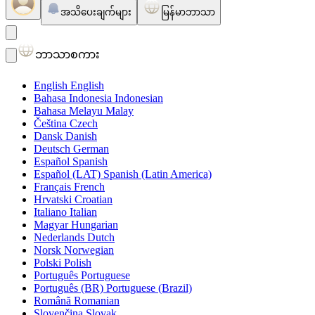
အသိပေးချက်များ
မြန်မာဘာသာ
ဘာသာစကား
English
English
Bahasa Indonesia
Indonesian
Bahasa Melayu
Malay
Čeština
Czech
Dansk
Danish
Deutsch
German
Español
Spanish
Español (LAT)
Spanish (Latin America)
Français
French
Hrvatski
Croatian
Italiano
Italian
Magyar
Hungarian
Nederlands
Dutch
Norsk
Norwegian
Polski
Polish
Português
Portuguese
Português (BR)
Portuguese (Brazil)
Română
Romanian
Slovenčina
Slovak