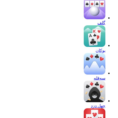
گلف
یوکان
سه‌قله
چهل دزد