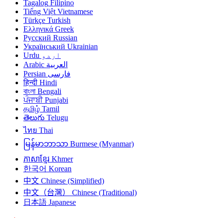
Tagalog
Filipino
Tiếng Việt
Vietnamese
Türkçe
Turkish
Ελληνικά
Greek
Русский
Russian
Український
Ukrainian
اردو
Urdu
العربية
Arabic
فارسی
Persian
हिन्दी
Hindi
বাংলা
Bengali
ਪੰਜਾਬੀ
Punjabi
தமிழ்
Tamil
తెలుగు
Telugu
ไทย
Thai
မြန်မာဘာသာ
Burmese (Myanmar)
ភាសាខ្មែរ
Khmer
한국어
Korean
中文
Chinese (Simplified)
中文（台灣）
Chinese (Traditional)
日本語
Japanese