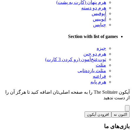
هرم پنهان (کارت به پشت)
هرم دو دسته
آپوفیس
آنوبیس
چیاپس
Section with list of games
جیزه
هرم دو جین
توت‌عنخ‌آمون (رو کردن 3 کارت)
مثلث
مثلث یازده‌تایی
فراعنه
هرم پایه
آیکون The Solitaire را به صفحه اصلی‌تان اضافه کنید تا هرگز آن را
از دست ندهید
اکنون نه
افزودن آیکون
بازی‌های ما