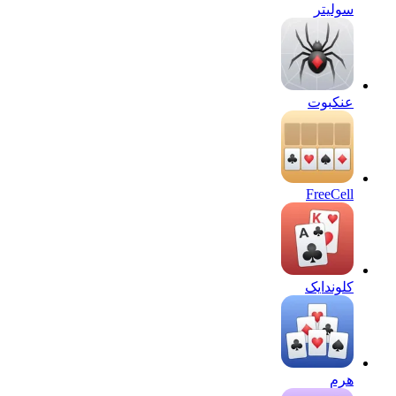
سولیتر
عنکبوت
FreeCell
کلوندایک
هرم