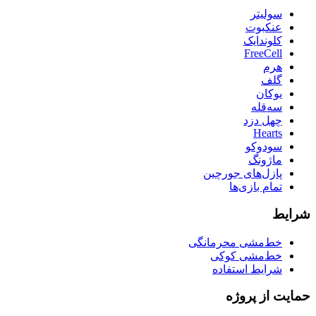
سولیتر
عنکبوت
کلوندایک
FreeCell
هرم
گلف
یوکان
سه‌قله
چهل دزد
Hearts
سودوکو
ماژونگ
پازل‌های جورچین
تمام بازی‌ها
شرایط
خط‌مشی محرمانگی
خط‌مشی کوکی
شرایط استفاده
حمایت از پروژه