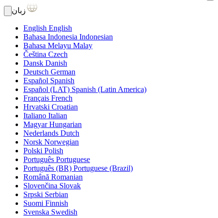
زبان
English
English
Bahasa Indonesia
Indonesian
Bahasa Melayu
Malay
Čeština
Czech
Dansk
Danish
Deutsch
German
Español
Spanish
Español (LAT)
Spanish (Latin America)
Français
French
Hrvatski
Croatian
Italiano
Italian
Magyar
Hungarian
Nederlands
Dutch
Norsk
Norwegian
Polski
Polish
Português
Portuguese
Português (BR)
Portuguese (Brazil)
Română
Romanian
Slovenčina
Slovak
Srpski
Serbian
Suomi
Finnish
Svenska
Swedish