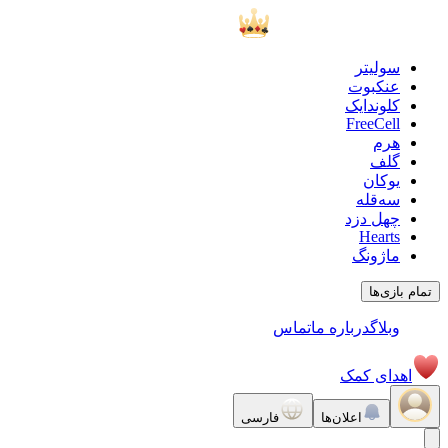
سولیتر
عنکبوت
کلوندایک
FreeCell
هرم
گلف
یوکان
سه‌قله
چهل دزد
Hearts
ماژونگ
تمام بازی‌ها
وبلاگ
درباره ما
تماس
اهدای کمک
اعلان‌ها
فارسی