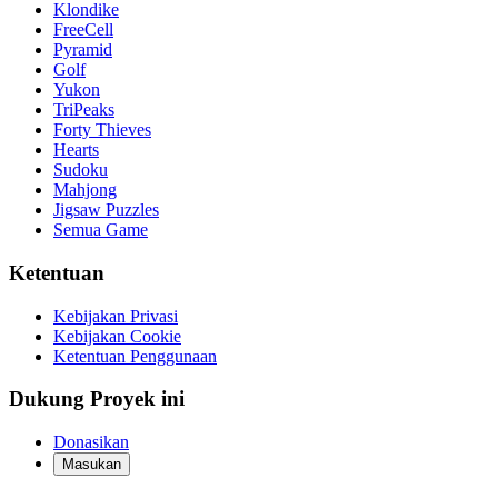
Klondike
FreeCell
Pyramid
Golf
Yukon
TriPeaks
Forty Thieves
Hearts
Sudoku
Mahjong
Jigsaw Puzzles
Semua Game
Ketentuan
Kebijakan Privasi
Kebijakan Cookie
Ketentuan Penggunaan
Dukung Proyek ini
Donasikan
Masukan