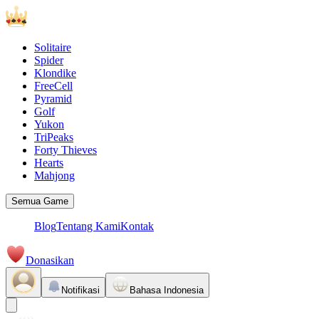
Solitaire
Spider
Klondike
FreeCell
Pyramid
Golf
Yukon
TriPeaks
Forty Thieves
Hearts
Mahjong
Semua Game
Blog
Tentang Kami
Kontak
Donasikan
Notifikasi
Bahasa Indonesia