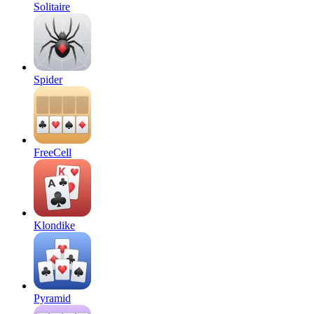
Solitaire
Spider
FreeCell
Klondike
Pyramid