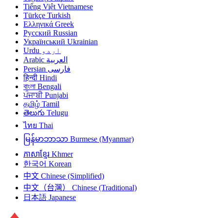
Tiếng Việt
Vietnamese
Türkçe
Turkish
Ελληνικά
Greek
Русский
Russian
Український
Ukrainian
Urdu
اردو
Arabic
العربية
Persian
فارسی
हिन्दी
Hindi
বাংলা
Bengali
ਪੰਜਾਬੀ
Punjabi
தமிழ்
Tamil
తెలుగు
Telugu
ไทย
Thai
မြန်မာဘာသာ
Burmese (Myanmar)
ភាសាខ្មែរ
Khmer
한국어
Korean
中文
Chinese (Simplified)
中文（台灣）
Chinese (Traditional)
日本語
Japanese