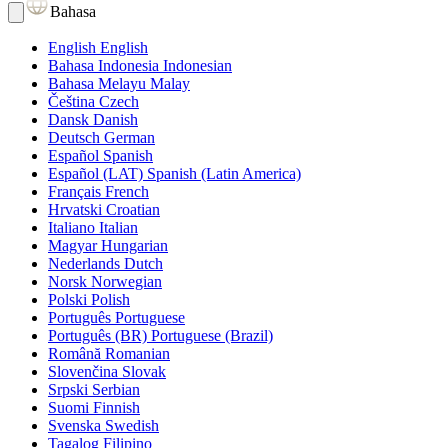
Bahasa
English
English
Bahasa Indonesia
Indonesian
Bahasa Melayu
Malay
Čeština
Czech
Dansk
Danish
Deutsch
German
Español
Spanish
Español (LAT)
Spanish (Latin America)
Français
French
Hrvatski
Croatian
Italiano
Italian
Magyar
Hungarian
Nederlands
Dutch
Norsk
Norwegian
Polski
Polish
Português
Portuguese
Português (BR)
Portuguese (Brazil)
Română
Romanian
Slovenčina
Slovak
Srpski
Serbian
Suomi
Finnish
Svenska
Swedish
Tagalog
Filipino