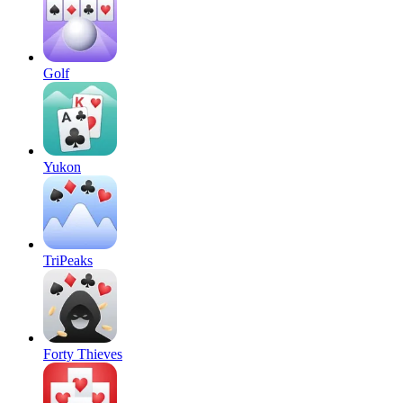
Golf
Yukon
TriPeaks
Forty Thieves