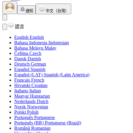
通知
中文（台灣）
語言
English
English
Bahasa Indonesia
Indonesian
Bahasa Melayu
Malay
Čeština
Czech
Dansk
Danish
Deutsch
German
Español
Spanish
Español (LAT)
Spanish (Latin America)
Français
French
Hrvatski
Croatian
Italiano
Italian
Magyar
Hungarian
Nederlands
Dutch
Norsk
Norwegian
Polski
Polish
Português
Portuguese
Português (BR)
Portuguese (Brazil)
Română
Romanian