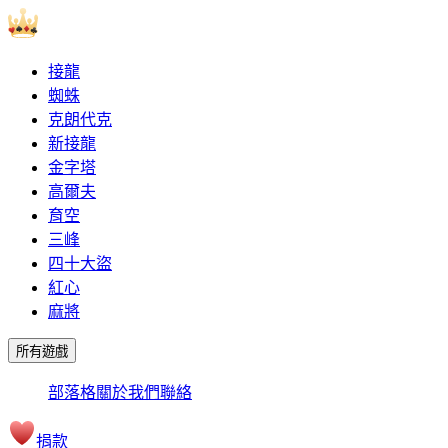
接龍
蜘蛛
克朗代克
新接龍
金字塔
高爾夫
育空
三峰
四十大盜
紅心
麻將
所有遊戲
部落格
關於我們
聯絡
捐款