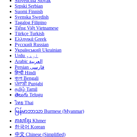
Slovenčina
Slovak
Srpski
Serbian
Suomi
Finnish
Svenska
Swedish
Tagalog
Filipino
Tiếng Việt
Vietnamese
Türkçe
Turkish
Ελληνικά
Greek
Русский
Russian
Український
Ukrainian
Urdu
اردو
Arabic
العربية
Persian
فارسی
हिन्दी
Hindi
বাংলা
Bengali
ਪੰਜਾਬੀ
Punjabi
தமிழ்
Tamil
తెలుగు
Telugu
ไทย
Thai
မြန်မာဘာသာ
Burmese (Myanmar)
ភាសាខ្មែរ
Khmer
한국어
Korean
中文
Chinese (Simplified)