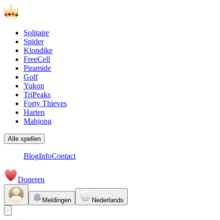
Solitaire
Spider
Klondike
FreeCell
Piramide
Golf
Yukon
TriPeaks
Forty Thieves
Harten
Mahjong
Alle spellen
Blog
Info
Contact
Doneren
Meldingen
Nederlands