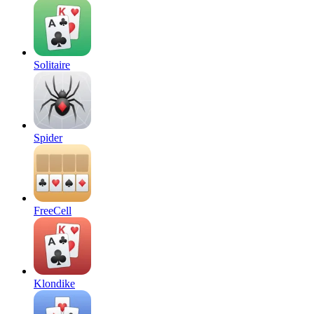
Solitaire
Spider
FreeCell
Klondike