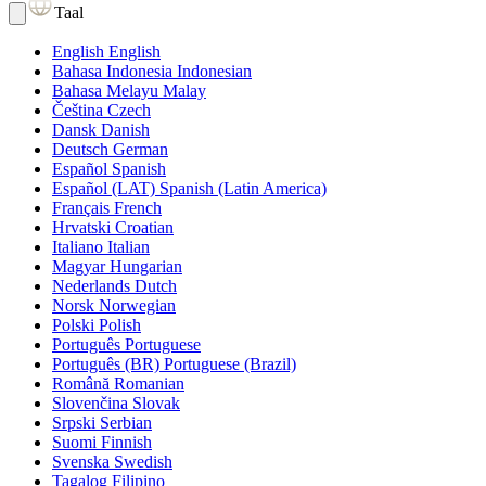
Taal
English
English
Bahasa Indonesia
Indonesian
Bahasa Melayu
Malay
Čeština
Czech
Dansk
Danish
Deutsch
German
Español
Spanish
Español (LAT)
Spanish (Latin America)
Français
French
Hrvatski
Croatian
Italiano
Italian
Magyar
Hungarian
Nederlands
Dutch
Norsk
Norwegian
Polski
Polish
Português
Portuguese
Português (BR)
Portuguese (Brazil)
Română
Romanian
Slovenčina
Slovak
Srpski
Serbian
Suomi
Finnish
Svenska
Swedish
Tagalog
Filipino