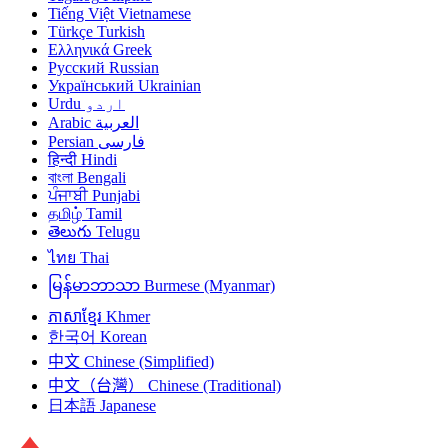
Tiếng Việt
Vietnamese
Türkçe
Turkish
Ελληνικά
Greek
Русский
Russian
Український
Ukrainian
Urdu
اردو
Arabic
العربية
Persian
فارسی
हिन्दी
Hindi
বাংলা
Bengali
ਪੰਜਾਬੀ
Punjabi
தமிழ்
Tamil
తెలుగు
Telugu
ไทย
Thai
မြန်မာဘာသာ
Burmese (Myanmar)
ភាសាខ្មែរ
Khmer
한국어
Korean
中文
Chinese (Simplified)
中文（台灣）
Chinese (Traditional)
日本語
Japanese