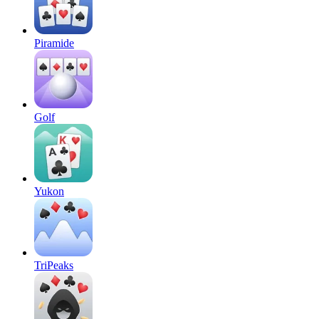
Piramide
Golf
Yukon
TriPeaks