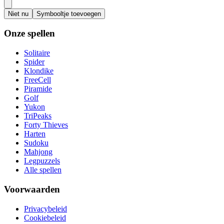
Niet nu
Symbooltje toevoegen
Onze spellen
Solitaire
Spider
Klondike
FreeCell
Piramide
Golf
Yukon
TriPeaks
Forty Thieves
Harten
Sudoku
Mahjong
Legpuzzels
Alle spellen
Voorwaarden
Privacybeleid
Cookiebeleid