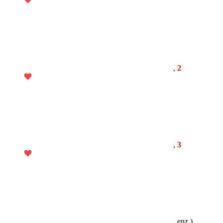
,
2
,
3
, enz.)