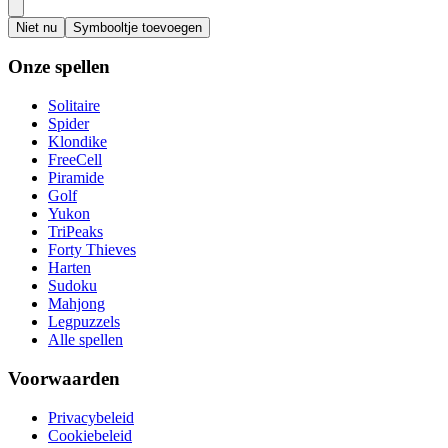
Niet nu
Symbooltje toevoegen
Onze spellen
Solitaire
Spider
Klondike
FreeCell
Piramide
Golf
Yukon
TriPeaks
Forty Thieves
Harten
Sudoku
Mahjong
Legpuzzels
Alle spellen
Voorwaarden
Privacybeleid
Cookiebeleid