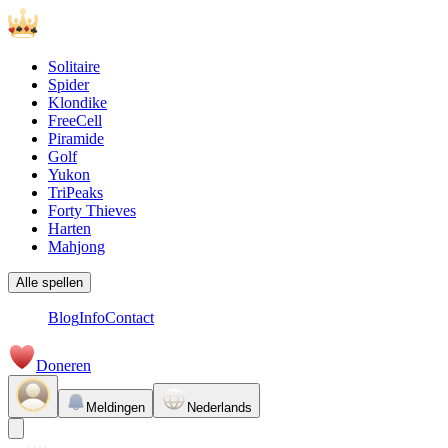
Solitaire
Spider
Klondike
FreeCell
Piramide
Golf
Yukon
TriPeaks
Forty Thieves
Harten
Mahjong
Alle spellen
Blog
Info
Contact
Doneren
Meldingen
Nederlands