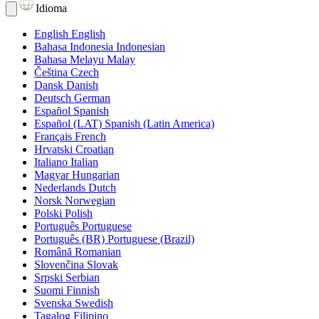
Idioma
English
English
Bahasa Indonesia
Indonesian
Bahasa Melayu
Malay
Čeština
Czech
Dansk
Danish
Deutsch
German
Español
Spanish
Español (LAT)
Spanish (Latin America)
Français
French
Hrvatski
Croatian
Italiano
Italian
Magyar
Hungarian
Nederlands
Dutch
Norsk
Norwegian
Polski
Polish
Português
Portuguese
Português (BR)
Portuguese (Brazil)
Română
Romanian
Slovenčina
Slovak
Srpski
Serbian
Suomi
Finnish
Svenska
Swedish
Tagalog
Filipino