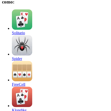
como:
Solitario
Spider
FreeCell
Klondike