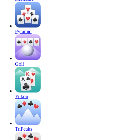
Pyramid
Golf
Yukon
TriPeaks