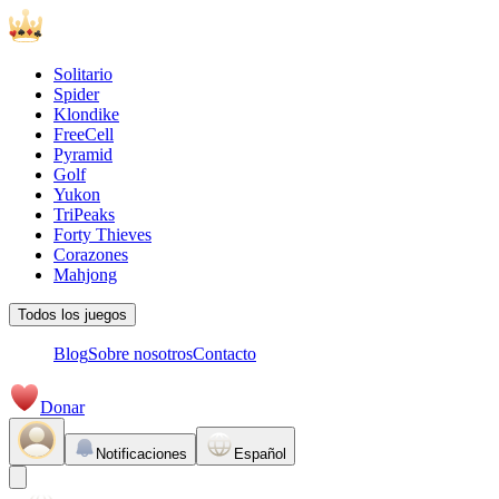
Solitario
Spider
Klondike
FreeCell
Pyramid
Golf
Yukon
TriPeaks
Forty Thieves
Corazones
Mahjong
Todos los juegos
Blog
Sobre nosotros
Contacto
Donar
Notificaciones
Español