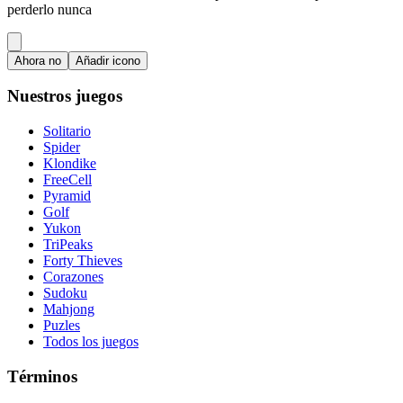
perderlo nunca
Ahora no
Añadir icono
Nuestros juegos
Solitario
Spider
Klondike
FreeCell
Pyramid
Golf
Yukon
TriPeaks
Forty Thieves
Corazones
Sudoku
Mahjong
Puzles
Todos los juegos
Términos