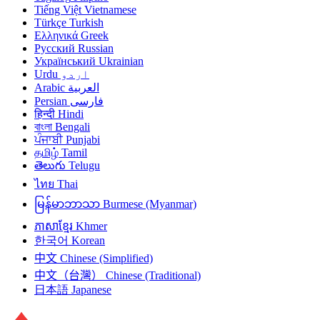
Tiếng Việt
Vietnamese
Türkçe
Turkish
Ελληνικά
Greek
Русский
Russian
Український
Ukrainian
Urdu
اردو
Arabic
العربية
Persian
فارسی
हिन्दी
Hindi
বাংলা
Bengali
ਪੰਜਾਬੀ
Punjabi
தமிழ்
Tamil
తెలుగు
Telugu
ไทย
Thai
မြန်မာဘာသာ
Burmese (Myanmar)
ភាសាខ្មែរ
Khmer
한국어
Korean
中文
Chinese (Simplified)
中文（台灣）
Chinese (Traditional)
日本語
Japanese