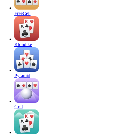
FreeCell
Klondike
Pyramid
Golf