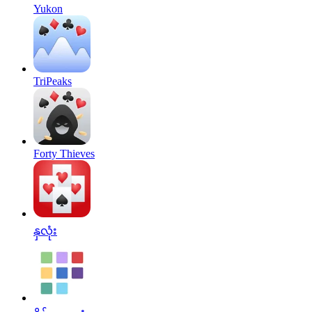
Yukon
TriPeaks
Forty Thieves
နှလုံး