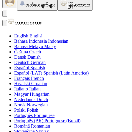
အသိပေးချက်များ
မြန်မာဘာသာ
ဘာသာစကား
English
English
Bahasa Indonesia
Indonesian
Bahasa Melayu
Malay
Čeština
Czech
Dansk
Danish
Deutsch
German
Español
Spanish
Español (LAT)
Spanish (Latin America)
Français
French
Hrvatski
Croatian
Italiano
Italian
Magyar
Hungarian
Nederlands
Dutch
Norsk
Norwegian
Polski
Polish
Português
Portuguese
Português (BR)
Portuguese (Brazil)
Română
Romanian
Slovenčina
Slovak