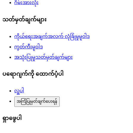
ဂိမ်းအားလုံး
သတ်မှတ်ချက်များ
ကိုယ်ရေးအချက်အလက် လုံခြုံမှုမူဝါဒ
ကွတ်ကီးမူဝါဒ
အသုံးပြုမှုသတ်မှတ်ချက်များ
ပရောဂျက်ကို ထောက်ပံ့ပါ
လှူပါ
အကြံပြုမှတ်ချက်ပေးရန်
ရှာဖွေပါ