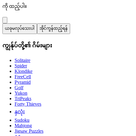
ကို ထည့်ပါ။
ယခုမလုပ်သေးပါ
အိုင်ကွန်ထည့်ရန်
ကျွန်ုပ်တို့၏ ဂိမ်းများ
Solitaire
Spider
Klondike
FreeCell
Pyramid
Golf
Yukon
TriPeaks
Forty Thieves
နှလုံး
Sudoku
Mahjong
Jigsaw Puzzles