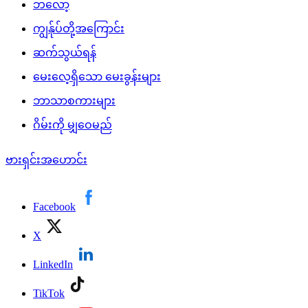
ဘလော့
ကျွန်ုပ်တို့အကြောင်း
ဆက်သွယ်ရန်
မေးလေ့ရှိသော မေးခွန်းများ
ဘာသာစကားများ
ဂိမ်းကို မျှဝေမည်
ဗားရှင်းအဟောင်း
Facebook
X
LinkedIn
TikTok