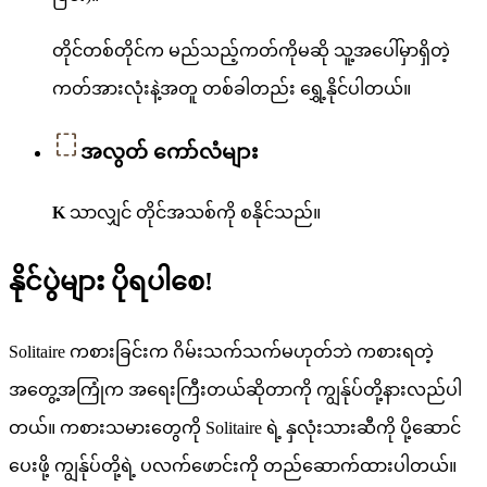
တိုင်တစ်တိုင်က မည်သည့်ကတ်ကိုမဆို သူ့အပေါ်မှာရှိတဲ့
ကတ်အားလုံးနဲ့အတူ တစ်ခါတည်း ရွှေ့နိုင်ပါတယ်။
အလွတ် ကော်လံများ
K
သာလျှင် တိုင်အသစ်ကို စနိုင်သည်။
နိုင်ပွဲများ ပိုရပါစေ!
Solitaire ကစားခြင်းက ဂိမ်းသက်သက်မဟုတ်ဘဲ ကစားရတဲ့
အတွေ့အကြုံက အရေးကြီးတယ်ဆိုတာကို ကျွန်ုပ်တို့နားလည်ပါ
တယ်။ ကစားသမားတွေကို Solitaire ရဲ့ နှလုံးသားဆီကို ပို့ဆောင်
ပေးဖို့ ကျွန်ုပ်တို့ရဲ့ ပလက်ဖောင်းကို တည်ဆောက်ထားပါတယ်။