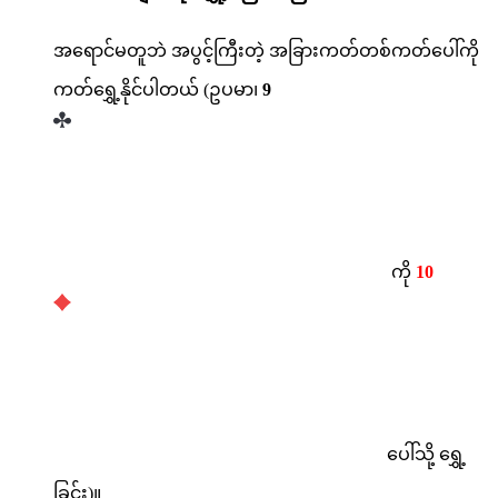
အရောင်မတူဘဲ အပွင့်ကြီးတဲ့ အခြားကတ်တစ်ကတ်ပေါ်ကို
ကတ်ရွှေ့နိုင်ပါတယ် (ဥပမာ၊
9
ကို
10
ပေါ်သို့ ရွှေ့
ခြင်း)။