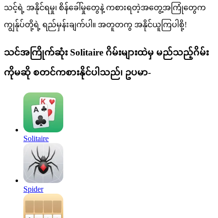
သင့်ရဲ့ အနိုင်ရမှု၊ စိန်ခေါ်မှုတွေနဲ့ ကစားရတဲ့အတွေ့အကြုံတွေက
ကျွန်ုပ်တို့ရဲ့ ရည်မှန်းချက်ပါ။ အတူတကွ အနိုင်ယူကြပါစို့!
သင်အကြိုက်ဆုံး Solitaire ဂိမ်းများထဲမှ မည်သည့်ဂိမ်း
ကိုမဆို စတင်ကစားနိုင်ပါသည်၊ ဥပမာ-
Solitaire
Spider