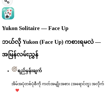
Yukon Solitaire — Face Up
ဘယ်လို Yukon (Face Up) ကစားရမလဲ —
အမြန်လမ်းညွှန်
ရည်မှန်းချက်
အိမ်အပုံတစ်ပုံစီကို ကတ်အမျိုးအစား (အရောင်တူ) အလိုက်