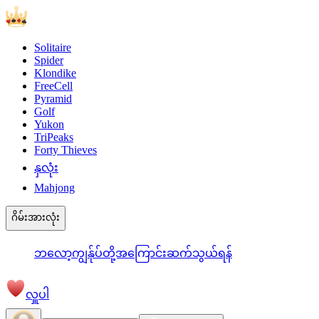
Solitaire
Spider
Klondike
FreeCell
Pyramid
Golf
Yukon
TriPeaks
Forty Thieves
နှလုံး
Mahjong
ဂိမ်းအားလုံး
ဘလော့
ကျွန်ုပ်တို့အကြောင်း
ဆက်သွယ်ရန်
လှူပါ