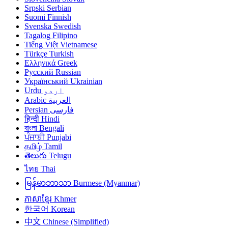
Srpski
Serbian
Suomi
Finnish
Svenska
Swedish
Tagalog
Filipino
Tiếng Việt
Vietnamese
Türkçe
Turkish
Ελληνικά
Greek
Русский
Russian
Український
Ukrainian
Urdu
اردو
Arabic
العربية
Persian
فارسی
हिन्दी
Hindi
বাংলা
Bengali
ਪੰਜਾਬੀ
Punjabi
தமிழ்
Tamil
తెలుగు
Telugu
ไทย
Thai
မြန်မာဘာသာ
Burmese (Myanmar)
ភាសាខ្មែរ
Khmer
한국어
Korean
中文
Chinese (Simplified)