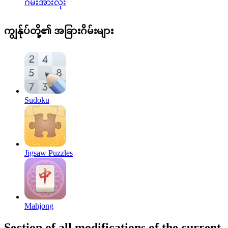
ဂိမ်းအားလုံး
ကျွန်ုပ်တို့၏ အခြားဂိမ်းများ
Sudoku
Jigsaw Puzzles
Mahjong
Section of all modifications of the current