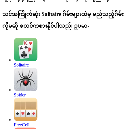
သင်အကြိုက်ဆုံး Solitaire ဂိမ်းများထဲမှ မည်သည့်ဂိမ်း
ကိုမဆို စတင်ကစားနိုင်ပါသည်၊ ဥပမာ-
Solitaire
Spider
FreeCell