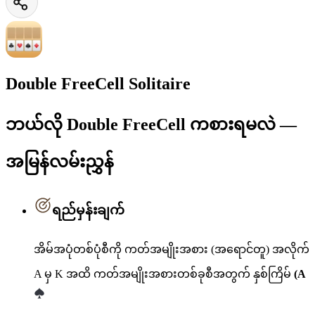
Double FreeCell Solitaire
ဘယ်လို Double FreeCell ကစားရမလဲ —
အမြန်လမ်းညွှန်
ရည်မှန်းချက်
အိမ်အပုံတစ်ပုံစီကို ကတ်အမျိုးအစား (အရောင်တူ) အလိုက်
A မှ K အထိ ကတ်အမျိုးအစားတစ်ခုစီအတွက် နှစ်ကြိမ်
(A