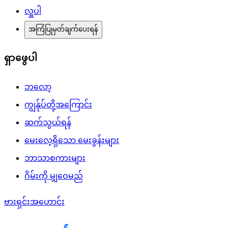
လှူပါ
အကြံပြုမှတ်ချက်ပေးရန်
ရှာဖွေပါ
ဘလော့
ကျွန်ုပ်တို့အကြောင်း
ဆက်သွယ်ရန်
မေးလေ့ရှိသော မေးခွန်းများ
ဘာသာစကားများ
ဂိမ်းကို မျှဝေမည်
ဗားရှင်းအဟောင်း