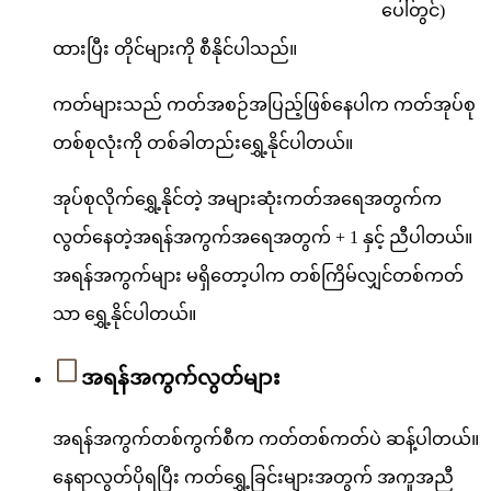
ပေါ်တွင်)
ထားပြီး တိုင်များကို စီနိုင်ပါသည်။
ကတ်များသည် ကတ်အစဉ်အပြည့်ဖြစ်နေပါက ကတ်အုပ်စု
တစ်စုလုံးကို တစ်ခါတည်းရွှေ့နိုင်ပါတယ်။
အုပ်စုလိုက်ရွှေ့နိုင်တဲ့ အများဆုံးကတ်အရေအတွက်က
လွတ်နေတဲ့အရန်အကွက်အရေအတွက် + 1 နှင့် ညီပါတယ်။
အရန်အကွက်များ မရှိတော့ပါက တစ်ကြိမ်လျှင်တစ်ကတ်
သာ ရွှေ့နိုင်ပါတယ်။
အရန်အကွက်လွတ်များ
အရန်အကွက်တစ်ကွက်စီက ကတ်တစ်ကတ်ပဲ ဆန့်ပါတယ်။
နေရာလွတ်ပိုရပြီး ကတ်ရွှေ့ခြင်းများအတွက် အကူအညီ