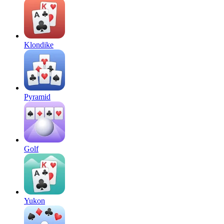
Klondike
Pyramid
Golf
Yukon