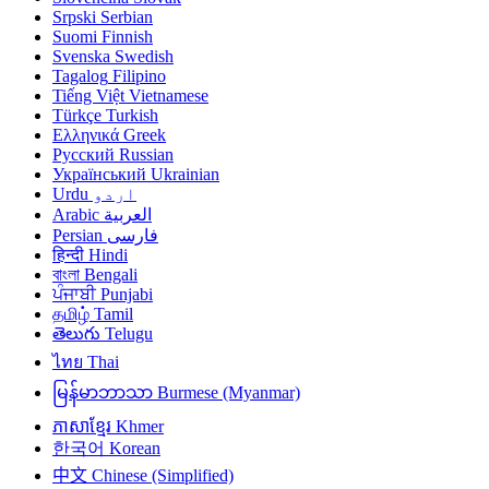
Srpski
Serbian
Suomi
Finnish
Svenska
Swedish
Tagalog
Filipino
Tiếng Việt
Vietnamese
Türkçe
Turkish
Ελληνικά
Greek
Русский
Russian
Український
Ukrainian
Urdu
اردو
Arabic
العربية
Persian
فارسی
हिन्दी
Hindi
বাংলা
Bengali
ਪੰਜਾਬੀ
Punjabi
தமிழ்
Tamil
తెలుగు
Telugu
ไทย
Thai
မြန်မာဘာသာ
Burmese (Myanmar)
ភាសាខ្មែរ
Khmer
한국어
Korean
中文
Chinese (Simplified)