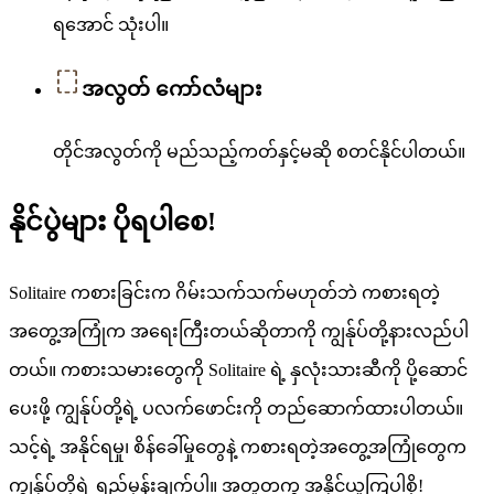
ရအောင် သုံးပါ။
အလွတ် ကော်လံများ
တိုင်အလွတ်ကို မည်သည့်ကတ်နှင့်မဆို စတင်နိုင်ပါတယ်။
နိုင်ပွဲများ ပိုရပါစေ!
Solitaire ကစားခြင်းက ဂိမ်းသက်သက်မဟုတ်ဘဲ ကစားရတဲ့
အတွေ့အကြုံက အရေးကြီးတယ်ဆိုတာကို ကျွန်ုပ်တို့နားလည်ပါ
တယ်။ ကစားသမားတွေကို Solitaire ရဲ့ နှလုံးသားဆီကို ပို့ဆောင်
ပေးဖို့ ကျွန်ုပ်တို့ရဲ့ ပလက်ဖောင်းကို တည်ဆောက်ထားပါတယ်။
သင့်ရဲ့ အနိုင်ရမှု၊ စိန်ခေါ်မှုတွေနဲ့ ကစားရတဲ့အတွေ့အကြုံတွေက
ကျွန်ုပ်တို့ရဲ့ ရည်မှန်းချက်ပါ။ အတူတကွ အနိုင်ယူကြပါစို့!