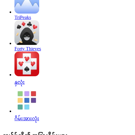
TriPeaks
Forty Thieves
နှလုံး
ဂိမ်းအားလုံး