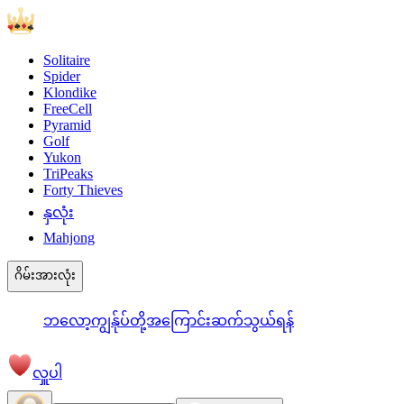
Solitaire
Spider
Klondike
FreeCell
Pyramid
Golf
Yukon
TriPeaks
Forty Thieves
နှလုံး
Mahjong
ဂိမ်းအားလုံး
ဘလော့
ကျွန်ုပ်တို့အကြောင်း
ဆက်သွယ်ရန်
လှူပါ