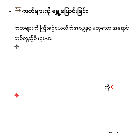
ကတ်များကို ရွှေ့ပြောင်းခြင်း
ကတ်များကို ကြီးစဉ်ငယ်လိုက်အစဉ်နှင့် မတူသော အရောင်
တစ်လှည့်စီ (ဥပမာ
5
ကို
6