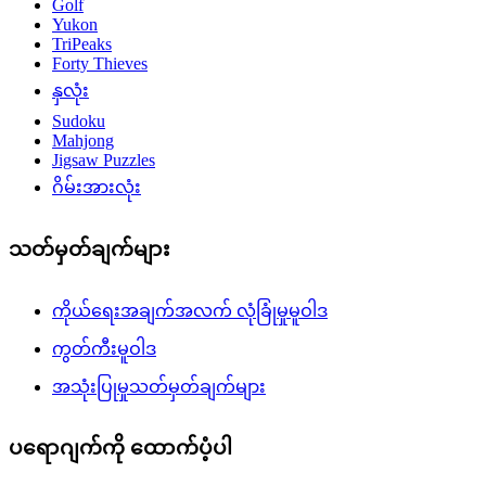
Golf
Yukon
TriPeaks
Forty Thieves
နှလုံး
Sudoku
Mahjong
Jigsaw Puzzles
ဂိမ်းအားလုံး
သတ်မှတ်ချက်များ
ကိုယ်ရေးအချက်အလက် လုံခြုံမှုမူဝါဒ
ကွတ်ကီးမူဝါဒ
အသုံးပြုမှုသတ်မှတ်ချက်များ
ပရောဂျက်ကို ထောက်ပံ့ပါ