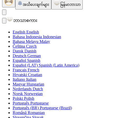
အသိပေးချက်များ
မြန်မာဘာသာ
ဘာသာစကား
English
English
Bahasa Indonesia
Indonesian
Bahasa Melayu
Malay
Čeština
Czech
Dansk
Danish
Deutsch
German
Español
Spanish
Español (LAT)
Spanish (Latin America)
Français
French
Hrvatski
Croatian
Italiano
Italian
Magyar
Hungarian
Nederlands
Dutch
Norsk
Norwegian
Polski
Polish
Português
Portuguese
Português (BR)
Portuguese (Brazil)
Română
Romanian
Slovenčina
Slovak