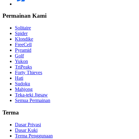
Permainan Kami
Solitaire
Spider
Klondike
FreeCell
Pyramid
Golf
Yukon
TriPeaks
Forty Thieves
Hati
Sudoku
Mahjong
Teka-teki Jigsaw
Semua Permainan
Terma
Dasar Privasi
Dasar Kuki
Terma Penggunaan