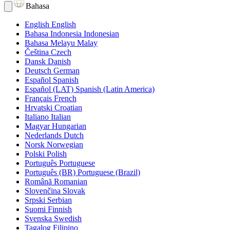
Bahasa
English
English
Bahasa Indonesia
Indonesian
Bahasa Melayu
Malay
Čeština
Czech
Dansk
Danish
Deutsch
German
Español
Spanish
Español (LAT)
Spanish (Latin America)
Français
French
Hrvatski
Croatian
Italiano
Italian
Magyar
Hungarian
Nederlands
Dutch
Norsk
Norwegian
Polski
Polish
Português
Portuguese
Português (BR)
Portuguese (Brazil)
Română
Romanian
Slovenčina
Slovak
Srpski
Serbian
Suomi
Finnish
Svenska
Swedish
Tagalog
Filipino