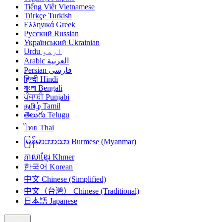
Tiếng Việt
Vietnamese
Türkçe
Turkish
Ελληνικά
Greek
Русский
Russian
Український
Ukrainian
Urdu
اردو
Arabic
العربية
Persian
فارسی
हिन्दी
Hindi
বাংলা
Bengali
ਪੰਜਾਬੀ
Punjabi
தமிழ்
Tamil
తెలుగు
Telugu
ไทย
Thai
မြန်မာဘာသာ
Burmese (Myanmar)
ភាសាខ្មែរ
Khmer
한국어
Korean
中文
Chinese (Simplified)
中文（台灣）
Chinese (Traditional)
日本語
Japanese