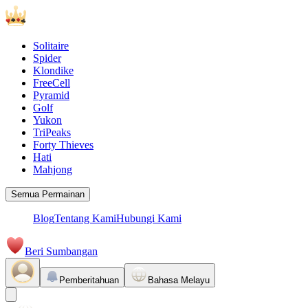
Solitaire
Spider
Klondike
FreeCell
Pyramid
Golf
Yukon
TriPeaks
Forty Thieves
Hati
Mahjong
Semua Permainan
Blog
Tentang Kami
Hubungi Kami
Beri Sumbangan
Pemberitahuan
Bahasa Melayu