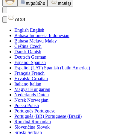
ការជូនដំណឹង
ភាសាខ្មែរ
ភាសា
English
English
Bahasa Indonesia
Indonesian
Bahasa Melayu
Malay
Čeština
Czech
Dansk
Danish
Deutsch
German
Español
Spanish
Español (LAT)
Spanish (Latin America)
Français
French
Hrvatski
Croatian
Italiano
Italian
Magyar
Hungarian
Nederlands
Dutch
Norsk
Norwegian
Polski
Polish
Português
Portuguese
Português (BR)
Portuguese (Brazil)
Română
Romanian
Slovenčina
Slovak
Srpski
Serbian