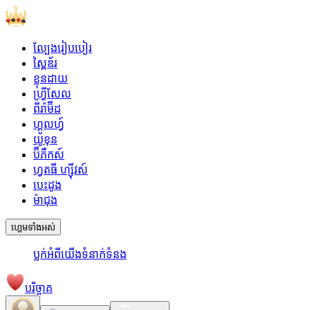
ល្បែងរៀបបៀរ
ស្ពៃឌ័រ
ខ្លុនដាយ
ហ្វ្រីសែល
ពីរ៉ាម៊ីដ
ហ្គូលហ្វ៍
យូខុន
ប៊ីភឺកស៍
ហ្វតធី ហ្ស៊ីវស៍
បេះដូង
ម៉ាជុង
ហ្គេមទាំងអស់
ប្លក់
អំពីយើង
ទំនាក់ទំនង
បរិច្ចាគ