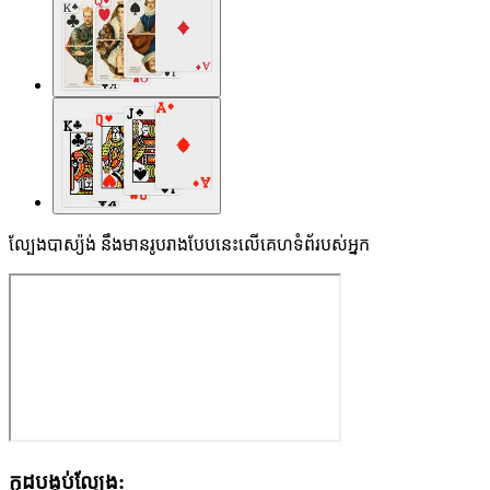
ល្បែងបាស្យ៉ង់ នឹងមានរូបរាងបែបនេះលើគេហទំព័របស់អ្នក
កូដបង្កប់ល្បែង: