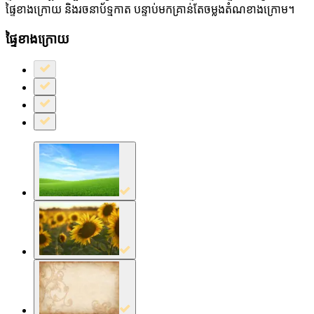
ផ្ទៃខាងក្រោយ និងរចនាប័ទ្មកាត បន្ទាប់មកគ្រាន់តែចម្លងតំណខាងក្រោម។
ផ្ទៃខាងក្រោយ