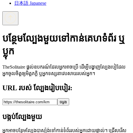
日本語
Japanese
បន្ថែមល្បែងមួយទៅកាន់គេហទំព័រ ឬ
ប្លុក
TheSolitaire ផ្ដល់ឧបករណ៍ដែលអ្នកអាចប្រើ ដើម្បីបង្ហាញល្បែងបៀដែល
អ្នកចូលចិត្តឲ្យមិត្តភក្តិ ឬអ្នកទស្សនាវេបសាយរបស់អ្នក។
URL របស់ ល្បែងរៀបបៀរ:
ចម្លង
បង្កប់ល្បែងមួយ
អ្នកអាចបន្ថែមល្បែងបាស្យ៉ង់ទៅកាន់ទំព័ររបស់អ្នកដោយផ្ទាល់។ ជ្រើសរើស