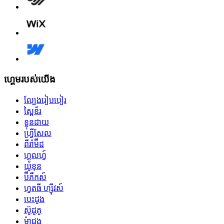
ហ្គេមរបស់យើង
ល្បែងរៀបបៀរ
ស្ពៃឌ័រ
ខ្លុនដាយ
ហ្វ្រីសែល
ពីរ៉ាម៊ីដ
ហ្គូលហ្វ៍
យូខុន
ប៊ីភឺកស៍
ហ្វតធី ហ្ស៊ីវស៍
បេះដូង
ស៊ូដូគូ
ម៉ាជុង