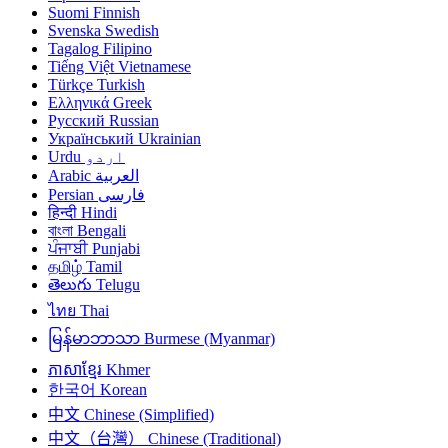
Suomi
Finnish
Svenska
Swedish
Tagalog
Filipino
Tiếng Việt
Vietnamese
Türkçe
Turkish
Ελληνικά
Greek
Русский
Russian
Український
Ukrainian
Urdu
اردو
Arabic
العربية
Persian
فارسی
हिन्दी
Hindi
বাংলা
Bengali
ਪੰਜਾਬੀ
Punjabi
தமிழ்
Tamil
తెలుగు
Telugu
ไทย
Thai
မြန်မာဘာသာ
Burmese (Myanmar)
ភាសាខ្មែរ
Khmer
한국어
Korean
中文
Chinese (Simplified)
中文（台灣）
Chinese (Traditional)