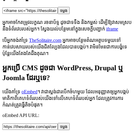
ចម្លង
អ្នកអាចកែតម្រូវលក្ខណៈរចនាប័ទ្ម ដូចជាទទឹង និងកម្ពស់ ដើម្បីឱ្យវាសមស្រប
នឹងទំព័រវេបរបស់អ្នក។ ស្វែងយល់បន្ថែមនៅក្នុងសេចក្ដីបញ្ជាក់
iframe
បើអ្នកចង់គាំទ្រ
TheSolitaire.com
អ្នកអាចបន្ថែមតំណអត្ថបទមួយទៅ
កាន់វេបសាយរបស់យើងជិតល្បែងដែលបានបង្កប់។ វាមិនមែនជាការបង្ខំទេ
ប៉ុន្តែយើងតែងតែដឹងគុណ។
អ្នកប្រើ CMS ដូចជា WordPress, Drupal ឬ
Joomla ដែរឬទេ?
យើងគាំទ្រ
oEmbed
។ វាជាស្តង់ដារបើកចំហមួយ ដែលអនុញ្ញាតឲ្យអ្នកបង្កប់
មាតិកាពីគេហទំព័ររបស់យើងទៅលើគេហទំព័ររបស់អ្នក ដែលត្រូវការការ
កំណត់ត្រូវធ្វើតិចបំផុត។
oEmbed API URL:
ចម្លង