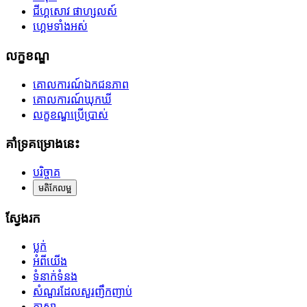
ជីហ្គសោវ ផាហ្សលស៍
ហ្គេមទាំងអស់
លក្ខខណ្ឌ
គោលការណ៍ឯកជនភាព
គោលការណ៍ឃុកឃី
លក្ខខណ្ឌប្រើប្រាស់
គាំទ្រគម្រោងនេះ
បរិច្ចាគ
មតិកែលម្អ
ស្វែងរក
ប្លក់
អំពីយើង
ទំនាក់ទំនង
សំណួរដែលសួរញឹកញាប់
ភាសា