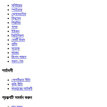
সলিটায়ার
স্পাইডার
ক্লোনডাইক
ফ্রিসেল
পিরামিড
গলফ
ইউকন
ট্রাইপিকস
ফোর্টি থিবস
হার্টস
সুডোকু
মাহজং
জিগস পাজল
সকল গেম
শর্তাবলী
গোপনীয়তা নীতি
কুকি নীতি
ব্যবহারের শর্তাবলী
প্রকল্পটি সমর্থন করুন
দান করুন