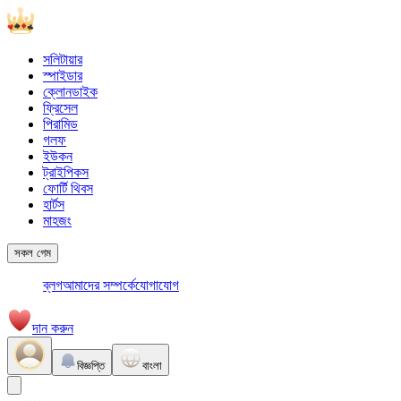
সলিটায়ার
স্পাইডার
ক্লোনডাইক
ফ্রিসেল
পিরামিড
গলফ
ইউকন
ট্রাইপিকস
ফোর্টি থিবস
হার্টস
মাহজং
সকল গেম
ব্লগ
আমাদের সম্পর্কে
যোগাযোগ
দান করুন
বিজ্ঞপ্তি
বাংলা