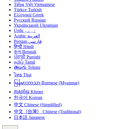
Tiếng Việt
Vietnamese
Türkçe
Turkish
Ελληνικά
Greek
Русский
Russian
Український
Ukrainian
Urdu
اردو
Arabic
العربية
Persian
فارسی
हिन्दी
Hindi
বাংলা
Bengali
ਪੰਜਾਬੀ
Punjabi
தமிழ்
Tamil
తెలుగు
Telugu
ไทย
Thai
မြန်မာဘာသာ
Burmese (Myanmar)
ភាសាខ្មែរ
Khmer
한국어
Korean
中文
Chinese (Simplified)
中文（台灣）
Chinese (Traditional)
日本語
Japanese