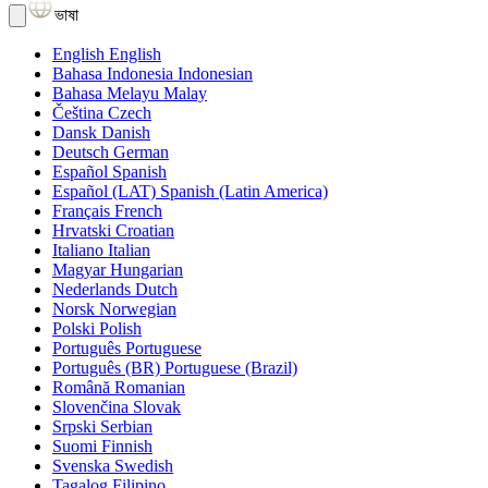
ভাষা
English
English
Bahasa Indonesia
Indonesian
Bahasa Melayu
Malay
Čeština
Czech
Dansk
Danish
Deutsch
German
Español
Spanish
Español (LAT)
Spanish (Latin America)
Français
French
Hrvatski
Croatian
Italiano
Italian
Magyar
Hungarian
Nederlands
Dutch
Norsk
Norwegian
Polski
Polish
Português
Portuguese
Português (BR)
Portuguese (Brazil)
Română
Romanian
Slovenčina
Slovak
Srpski
Serbian
Suomi
Finnish
Svenska
Swedish
Tagalog
Filipino