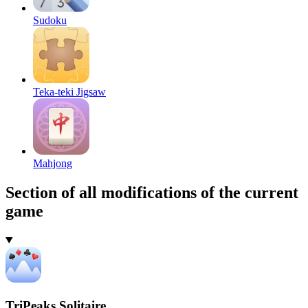
Sudoku
Teka-teki Jigsaw
Mahjong
Section of all modifications of the current
game
TriPeaks Solitaire