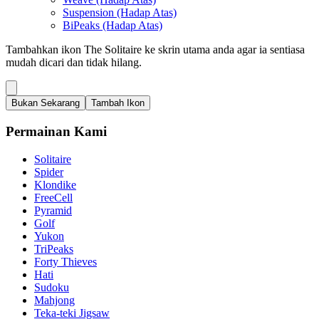
Suspension (Hadap Atas)
BiPeaks (Hadap Atas)
Tambahkan ikon The Solitaire ke skrin utama anda agar ia sentiasa
mudah dicari dan tidak hilang.
Bukan Sekarang
Tambah Ikon
Permainan Kami
Solitaire
Spider
Klondike
FreeCell
Pyramid
Golf
Yukon
TriPeaks
Forty Thieves
Hati
Sudoku
Mahjong
Teka-teki Jigsaw