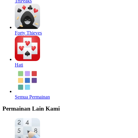
TriPeaks
Forty Thieves
Hati
Semua Permainan
Permainan Lain Kami