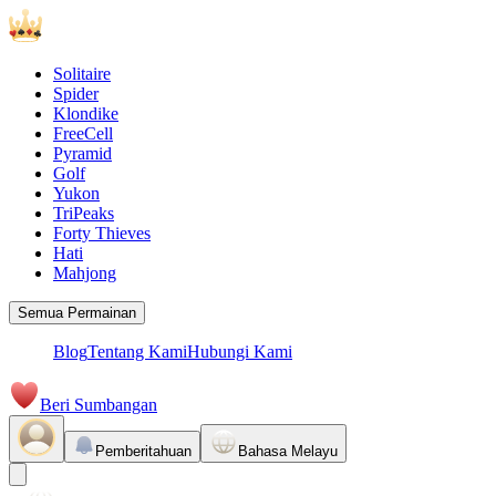
Solitaire
Spider
Klondike
FreeCell
Pyramid
Golf
Yukon
TriPeaks
Forty Thieves
Hati
Mahjong
Semua Permainan
Blog
Tentang Kami
Hubungi Kami
Beri Sumbangan
Pemberitahuan
Bahasa Melayu