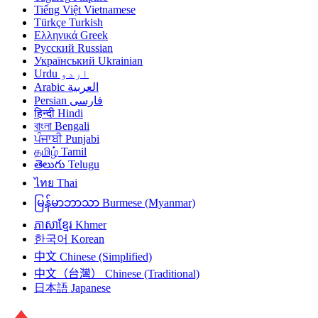
Tiếng Việt
Vietnamese
Türkçe
Turkish
Ελληνικά
Greek
Русский
Russian
Український
Ukrainian
Urdu
اردو
Arabic
العربية
Persian
فارسی
हिन्दी
Hindi
বাংলা
Bengali
ਪੰਜਾਬੀ
Punjabi
தமிழ்
Tamil
తెలుగు
Telugu
ไทย
Thai
မြန်မာဘာသာ
Burmese (Myanmar)
ភាសាខ្មែរ
Khmer
한국어
Korean
中文
Chinese (Simplified)
中文（台灣）
Chinese (Traditional)
日本語
Japanese