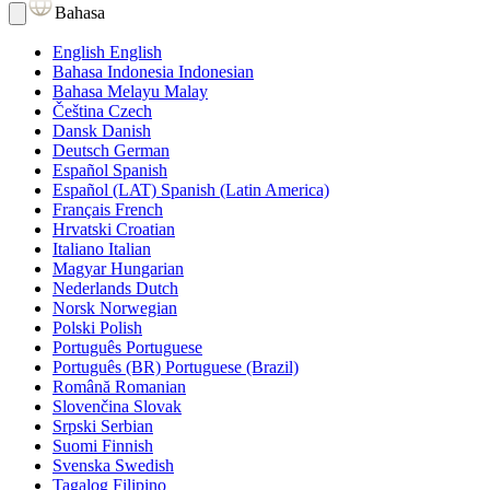
Bahasa
English
English
Bahasa Indonesia
Indonesian
Bahasa Melayu
Malay
Čeština
Czech
Dansk
Danish
Deutsch
German
Español
Spanish
Español (LAT)
Spanish (Latin America)
Français
French
Hrvatski
Croatian
Italiano
Italian
Magyar
Hungarian
Nederlands
Dutch
Norsk
Norwegian
Polski
Polish
Português
Portuguese
Português (BR)
Portuguese (Brazil)
Română
Romanian
Slovenčina
Slovak
Srpski
Serbian
Suomi
Finnish
Svenska
Swedish
Tagalog
Filipino