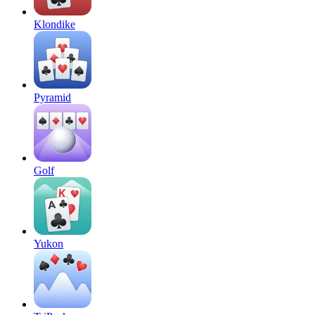
Klondike
Pyramid
Golf
Yukon