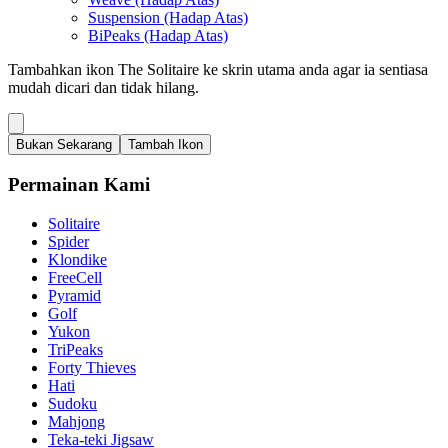
Suspension (Hadap Atas)
BiPeaks (Hadap Atas)
Tambahkan ikon The Solitaire ke skrin utama anda agar ia sentiasa
mudah dicari dan tidak hilang.
Bukan Sekarang
Tambah Ikon
Permainan Kami
Solitaire
Spider
Klondike
FreeCell
Pyramid
Golf
Yukon
TriPeaks
Forty Thieves
Hati
Sudoku
Mahjong
Teka-teki Jigsaw