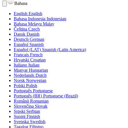
Bahasa
English
English
Bahasa Indonesia
Indonesian
Bahasa Melayu
Malay
Čeština
Czech
Dansk
Danish
Deutsch
German
Español
Spanish
Español (LAT)
Spanish (Latin America)
Français
French
Hrvatski
Croatian
Italiano
Italian
Magyar
Hungarian
Nederlands
Dutch
Norsk
Norwegian
Polski
Polish
Português
Portuguese
Português (BR)
Portuguese (Brazil)
Română
Romanian
Slovenčina
Slovak
Srpski
Serbian
Suomi
Finnish
Svenska
Swedish
Tagalog
Filipino