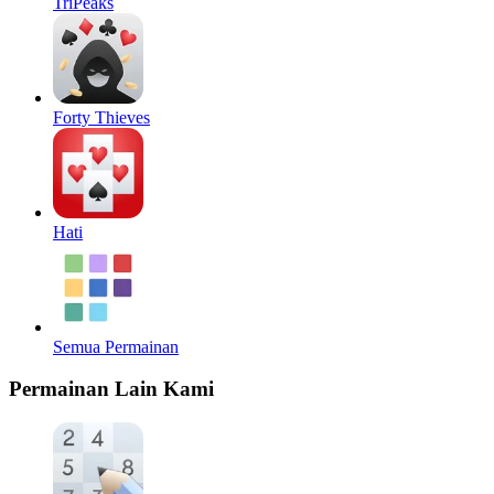
TriPeaks
Forty Thieves
Hati
Semua Permainan
Permainan Lain Kami