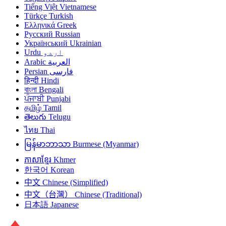
Tiếng Việt
Vietnamese
Türkçe
Turkish
Ελληνικά
Greek
Русский
Russian
Український
Ukrainian
Urdu
اردو
Arabic
العربية
Persian
فارسی
हिन्दी
Hindi
বাংলা
Bengali
ਪੰਜਾਬੀ
Punjabi
தமிழ்
Tamil
తెలుగు
Telugu
ไทย
Thai
မြန်မာဘာသာ
Burmese (Myanmar)
ភាសាខ្មែរ
Khmer
한국어
Korean
中文
Chinese (Simplified)
中文（台灣）
Chinese (Traditional)
日本語
Japanese