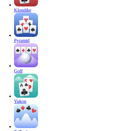
Klondike
Pyramid
Golf
Yukon