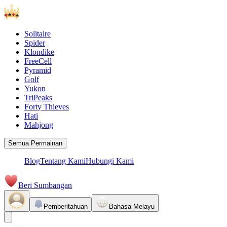
Solitaire
Spider
Klondike
FreeCell
Pyramid
Golf
Yukon
TriPeaks
Forty Thieves
Hati
Mahjong
Semua Permainan
Blog
Tentang Kami
Hubungi Kami
Beri Sumbangan
Pemberitahuan
Bahasa Melayu