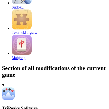
Sudoku
Teka-teki Jigsaw
Mahjong
Section of all modifications of the current
game
TriPeaks Solitaire