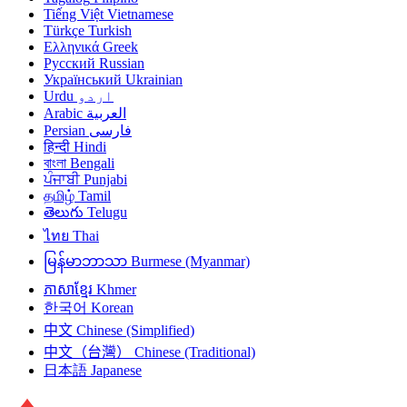
Tiếng Việt
Vietnamese
Türkçe
Turkish
Ελληνικά
Greek
Русский
Russian
Український
Ukrainian
Urdu
اردو
Arabic
العربية
Persian
فارسی
हिन्दी
Hindi
বাংলা
Bengali
ਪੰਜਾਬੀ
Punjabi
தமிழ்
Tamil
తెలుగు
Telugu
ไทย
Thai
မြန်မာဘာသာ
Burmese (Myanmar)
ភាសាខ្មែរ
Khmer
한국어
Korean
中文
Chinese (Simplified)
中文（台灣）
Chinese (Traditional)
日本語
Japanese