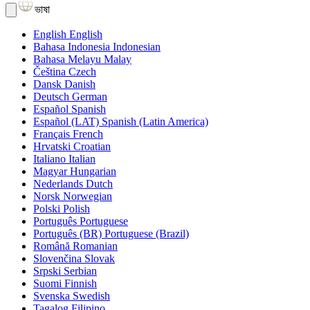
ভাষা
English
English
Bahasa Indonesia
Indonesian
Bahasa Melayu
Malay
Čeština
Czech
Dansk
Danish
Deutsch
German
Español
Spanish
Español (LAT)
Spanish (Latin America)
Français
French
Hrvatski
Croatian
Italiano
Italian
Magyar
Hungarian
Nederlands
Dutch
Norsk
Norwegian
Polski
Polish
Português
Portuguese
Português (BR)
Portuguese (Brazil)
Română
Romanian
Slovenčina
Slovak
Srpski
Serbian
Suomi
Finnish
Svenska
Swedish
Tagalog
Filipino