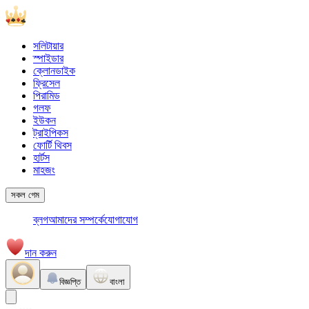
সলিটায়ার
স্পাইডার
ক্লোনডাইক
ফ্রিসেল
পিরামিড
গলফ
ইউকন
ট্রাইপিকস
ফোর্টি থিবস
হার্টস
মাহজং
সকল গেম
ব্লগ
আমাদের সম্পর্কে
যোগাযোগ
দান করুন
বিজ্ঞপ্তি
বাংলা