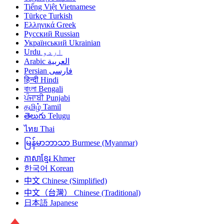
Tiếng Việt
Vietnamese
Türkçe
Turkish
Ελληνικά
Greek
Русский
Russian
Український
Ukrainian
Urdu
اردو
Arabic
العربية
Persian
فارسی
हिन्दी
Hindi
বাংলা
Bengali
ਪੰਜਾਬੀ
Punjabi
தமிழ்
Tamil
తెలుగు
Telugu
ไทย
Thai
မြန်မာဘာသာ
Burmese (Myanmar)
ភាសាខ្មែរ
Khmer
한국어
Korean
中文
Chinese (Simplified)
中文（台灣）
Chinese (Traditional)
日本語
Japanese