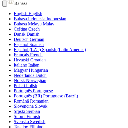
Bahasa
English
English
Bahasa Indonesia
Indonesian
Bahasa Melayu
Malay
Čeština
Czech
Dansk
Danish
Deutsch
German
Español
Spanish
Español (LAT)
Spanish (Latin America)
Français
French
Hrvatski
Croatian
Italiano
Italian
Magyar
Hungarian
Nederlands
Dutch
Norsk
Norwegian
Polski
Polish
Português
Portuguese
Português (BR)
Portuguese (Brazil)
Română
Romanian
Slovenčina
Slovak
Srpski
Serbian
Suomi
Finnish
Svenska
Swedish
Tagalog
Filipino