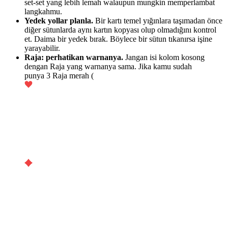
set-set yang lebih lemah walaupun mungkin memperlambat
langkahmu.
Yedek yollar planla.
Bir kartı temel yığınlara taşımadan önce
diğer sütunlarda aynı kartın kopyası olup olmadığını kontrol
et. Daima bir yedek bırak. Böylece bir sütun tıkanırsa işine
yarayabilir.
Raja: perhatikan warnanya.
Jangan isi kolom kosong
dengan Raja yang warnanya sama. Jika kamu sudah
punya 3 Raja merah (