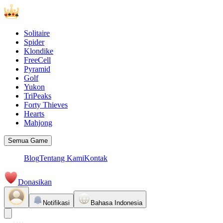
Solitaire
Spider
Klondike
FreeCell
Pyramid
Golf
Yukon
TriPeaks
Forty Thieves
Hearts
Mahjong
Semua Game
Blog
Tentang Kami
Kontak
Donasikan
Notifikasi
Bahasa Indonesia