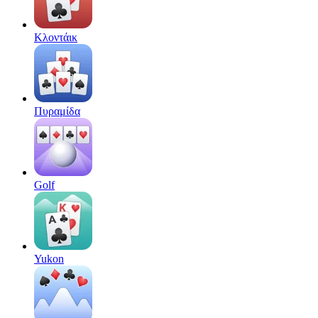
Κλοντάικ
Πυραμίδα
Golf
Yukon