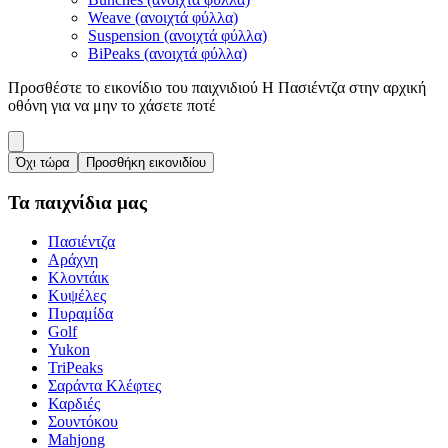
Weave (ανοιχτά φύλλα)
Suspension (ανοιχτά φύλλα)
BiPeaks (ανοιχτά φύλλα)
Προσθέστε το εικονίδιο του παιχνιδιού Η Πασιέντζα στην αρχική
οθόνη για να μην το χάσετε ποτέ
Όχι τώρα
Προσθήκη εικονιδίου
Τα παιχνίδια μας
Πασιέντζα
Αράχνη
Κλοντάικ
Κυψέλες
Πυραμίδα
Golf
Yukon
TriPeaks
Σαράντα Κλέφτες
Καρδιές
Σουντόκου
Mahjong