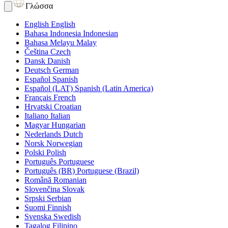
Γλώσσα
English
English
Bahasa Indonesia
Indonesian
Bahasa Melayu
Malay
Čeština
Czech
Dansk
Danish
Deutsch
German
Español
Spanish
Español (LAT)
Spanish (Latin America)
Français
French
Hrvatski
Croatian
Italiano
Italian
Magyar
Hungarian
Nederlands
Dutch
Norsk
Norwegian
Polski
Polish
Português
Portuguese
Português (BR)
Portuguese (Brazil)
Română
Romanian
Slovenčina
Slovak
Srpski
Serbian
Suomi
Finnish
Svenska
Swedish
Tagalog
Filipino