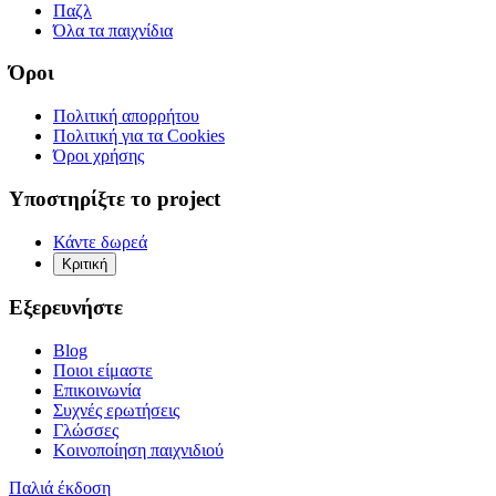
Παζλ
Όλα τα παιχνίδια
Όροι
Πολιτική απορρήτου
Πολιτική για τα Cookies
Όροι χρήσης
Υποστηρίξτε το project
Κάντε δωρεά
Κριτική
Εξερευνήστε
Blog
Ποιοι είμαστε
Επικοινωνία
Συχνές ερωτήσεις
Γλώσσες
Κοινοποίηση παιχνιδιού
Παλιά έκδοση