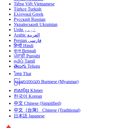
Tiếng Việt
Vietnamese
Türkçe
Turkish
Ελληνικά
Greek
Русский
Russian
Український
Ukrainian
Urdu
اردو
Arabic
العربية
Persian
فارسی
हिन्दी
Hindi
বাংলা
Bengali
ਪੰਜਾਬੀ
Punjabi
தமிழ்
Tamil
తెలుగు
Telugu
ไทย
Thai
မြန်မာဘာသာ
Burmese (Myanmar)
ភាសាខ្មែរ
Khmer
한국어
Korean
中文
Chinese (Simplified)
中文（台灣）
Chinese (Traditional)
日本語
Japanese