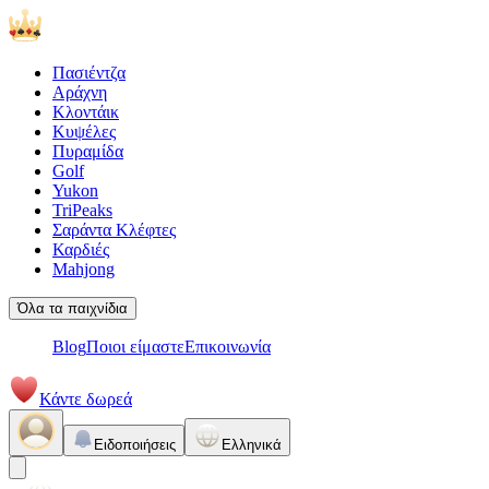
Πασιέντζα
Αράχνη
Κλοντάικ
Κυψέλες
Πυραμίδα
Golf
Yukon
TriPeaks
Σαράντα Κλέφτες
Καρδιές
Mahjong
Όλα τα παιχνίδια
Blog
Ποιοι είμαστε
Επικοινωνία
Κάντε δωρεά
Ειδοποιήσεις
Ελληνικά