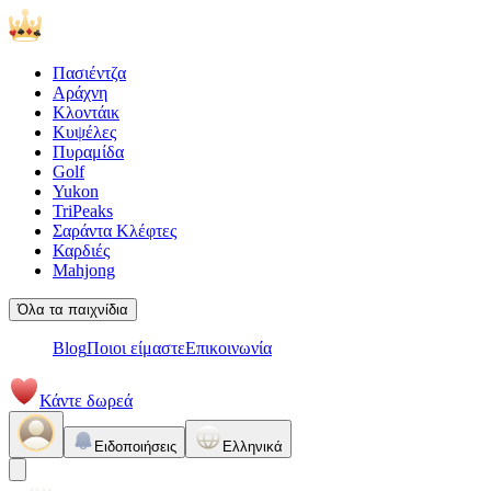
Πασιέντζα
Αράχνη
Κλοντάικ
Κυψέλες
Πυραμίδα
Golf
Yukon
TriPeaks
Σαράντα Κλέφτες
Καρδιές
Mahjong
Όλα τα παιχνίδια
Blog
Ποιοι είμαστε
Επικοινωνία
Κάντε δωρεά
Ειδοποιήσεις
Ελληνικά