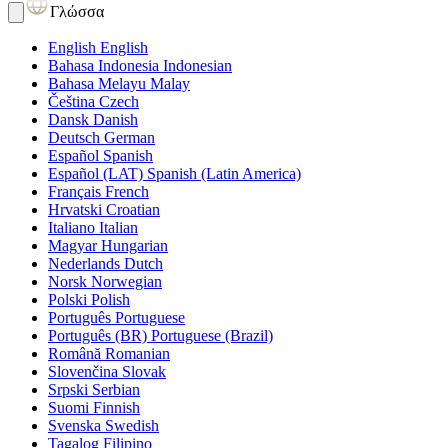
Γλώσσα
English
English
Bahasa Indonesia
Indonesian
Bahasa Melayu
Malay
Čeština
Czech
Dansk
Danish
Deutsch
German
Español
Spanish
Español (LAT)
Spanish (Latin America)
Français
French
Hrvatski
Croatian
Italiano
Italian
Magyar
Hungarian
Nederlands
Dutch
Norsk
Norwegian
Polski
Polish
Português
Portuguese
Português (BR)
Portuguese (Brazil)
Română
Romanian
Slovenčina
Slovak
Srpski
Serbian
Suomi
Finnish
Svenska
Swedish
Tagalog
Filipino