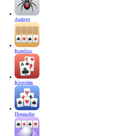
Αράχνη
Κυψέλες
Κλοντάικ
Πυραμίδα