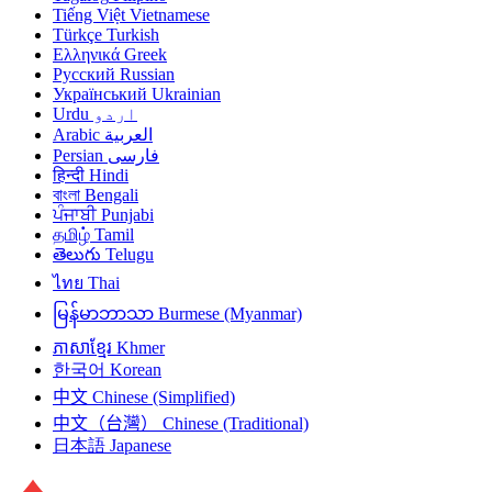
Tiếng Việt
Vietnamese
Türkçe
Turkish
Ελληνικά
Greek
Русский
Russian
Український
Ukrainian
Urdu
اردو
Arabic
العربية
Persian
فارسی
हिन्दी
Hindi
বাংলা
Bengali
ਪੰਜਾਬੀ
Punjabi
தமிழ்
Tamil
తెలుగు
Telugu
ไทย
Thai
မြန်မာဘာသာ
Burmese (Myanmar)
ភាសាខ្មែរ
Khmer
한국어
Korean
中文
Chinese (Simplified)
中文（台灣）
Chinese (Traditional)
日本語
Japanese