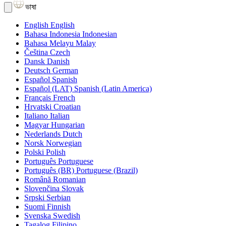
ভাষা
English
English
Bahasa Indonesia
Indonesian
Bahasa Melayu
Malay
Čeština
Czech
Dansk
Danish
Deutsch
German
Español
Spanish
Español (LAT)
Spanish (Latin America)
Français
French
Hrvatski
Croatian
Italiano
Italian
Magyar
Hungarian
Nederlands
Dutch
Norsk
Norwegian
Polski
Polish
Português
Portuguese
Português (BR)
Portuguese (Brazil)
Română
Romanian
Slovenčina
Slovak
Srpski
Serbian
Suomi
Finnish
Svenska
Swedish
Tagalog
Filipino