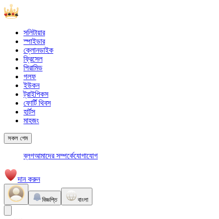
সলিটায়ার
স্পাইডার
ক্লোনডাইক
ফ্রিসেল
পিরামিড
গলফ
ইউকন
ট্রাইপিকস
ফোর্টি থিবস
হার্টস
মাহজং
সকল গেম
ব্লগ
আমাদের সম্পর্কে
যোগাযোগ
দান করুন
বিজ্ঞপ্তি
বাংলা