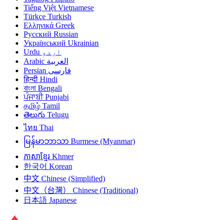
Tiếng Việt
Vietnamese
Türkçe
Turkish
Ελληνικά
Greek
Русский
Russian
Український
Ukrainian
Urdu
اردو
Arabic
العربية
Persian
فارسی
हिन्दी
Hindi
বাংলা
Bengali
ਪੰਜਾਬੀ
Punjabi
தமிழ்
Tamil
తెలుగు
Telugu
ไทย
Thai
မြန်မာဘာသာ
Burmese (Myanmar)
ភាសាខ្មែរ
Khmer
한국어
Korean
中文
Chinese (Simplified)
中文（台灣）
Chinese (Traditional)
日本語
Japanese