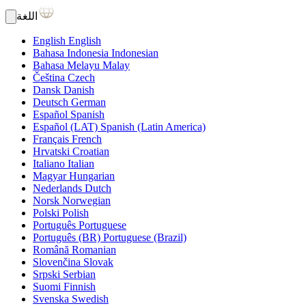
اللغة
English
English
Bahasa Indonesia
Indonesian
Bahasa Melayu
Malay
Čeština
Czech
Dansk
Danish
Deutsch
German
Español
Spanish
Español (LAT)
Spanish (Latin America)
Français
French
Hrvatski
Croatian
Italiano
Italian
Magyar
Hungarian
Nederlands
Dutch
Norsk
Norwegian
Polski
Polish
Português
Portuguese
Português (BR)
Portuguese (Brazil)
Română
Romanian
Slovenčina
Slovak
Srpski
Serbian
Suomi
Finnish
Svenska
Swedish