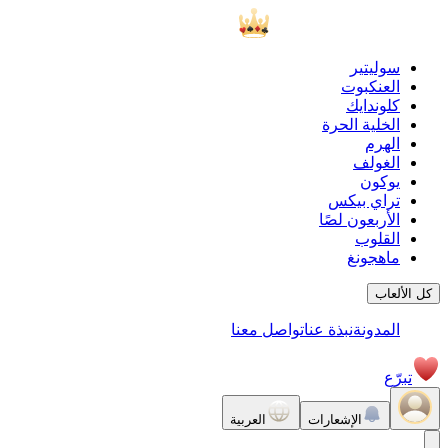
سوليتير
العنكبوت
كلوندايك
الخلية الحرة
الهرم
الغولف
يوكون
تراي بيكس
الأربعون لصًا
القلوب
ماهجونغ
كل الألعاب
المدونة
نبذة عنا
تواصل معنا
تبرّع
الإشعارات
العربية