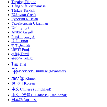
Tagalog
Filipino
Tiếng Việt
Vietnamese
Türkçe
Turkish
Ελληνικά
Greek
Русский
Russian
Український
Ukrainian
اردو
Urdu
العربية
Arabic
فارسی
Persian
हिन्दी
Hindi
বাংলা
Bengali
ਪੰਜਾਬੀ
Punjabi
தமிழ்
Tamil
తెలుగు
Telugu
ไทย
Thai
မြန်မာဘာသာ
Burmese (Myanmar)
ភាសាខ្មែរ
Khmer
한국어
Korean
中文
Chinese (Simplified)
中文（台灣）
Chinese (Traditional)
日本語
Japanese