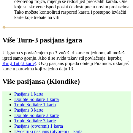
otvorenog trojca, mijenja se redoslijed preostalih karata. One
koje su skrivene ispod postat će dostupne u novim prolascima.
Tako možete kontrolirati raspored karata i postupno izvlačiti
karte koje trebate na vrh.
Više Turn-3 pasijans igara
U igrama s povlačenjem po 3 vučeš tri karte odjednom, ali možeš
igrati samo gornju. Ako ti se sviđa takav stil povlačenja, isprobaj
King Tut (3 karte)
. Ovaj pasijans pripada obitelji Piramida: uklanjaš
karte u parovima koji zajedno daju 13.
Više pasijansa (Klondike)
Pasijans 1 karta
Double Solitaire 1 karta
Triple Solitaire 1 karta
Pasijans 3 karte
Double Solitaire 3 karte
Triple Solitaire 3 karte
Pasijans (otvoreni) 1 karta
Dvostruki pasijans (otvoreni) 1 karta