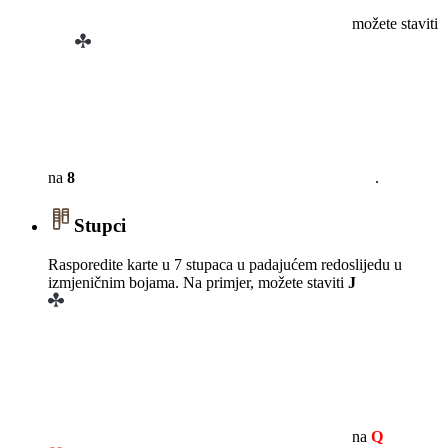
možete staviti
na
8
.
Stupci
Rasporedite karte u 7 stupaca u padajućem redoslijedu u
izmjeničnim bojama. Na primjer, možete staviti
J
na
Q