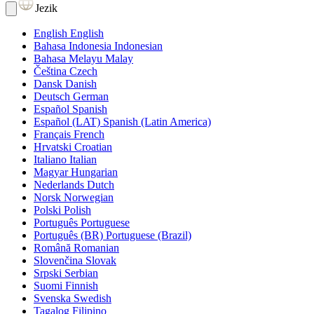
Jezik
English
English
Bahasa Indonesia
Indonesian
Bahasa Melayu
Malay
Čeština
Czech
Dansk
Danish
Deutsch
German
Español
Spanish
Español (LAT)
Spanish (Latin America)
Français
French
Hrvatski
Croatian
Italiano
Italian
Magyar
Hungarian
Nederlands
Dutch
Norsk
Norwegian
Polski
Polish
Português
Portuguese
Português (BR)
Portuguese (Brazil)
Română
Romanian
Slovenčina
Slovak
Srpski
Serbian
Suomi
Finnish
Svenska
Swedish
Tagalog
Filipino