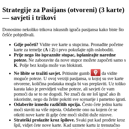
Strategije za Pasijans (otvoreni) (3 karte)
— savjeti i trikovi
Donosimo nekoliko trikova iskusnih igrača pasijansa kako biste što
češće pobjeđivali.
Gdje početi?
Vidite sve karte u stupcima. Pronađite početne
karte za temelje (
A
i
2
) i prvo pokušajte njih osloboditi.
Prije nego što ispraznite stupac, isplanirajte naredne
poteze.
Ne zaboravite da nove stupce možete započeti samo s
K
. Polje bez kralja može vas blokirati.
Ne libite se tražiti savjet.
Pritisnite gumb
da vidite
moguće poteze. U ovoj verziji pasijansa, u kojoj su sve karte
otvorene, količina podataka mogla bi vas preplaviti. Uz toliko
karata lako je previdjeti važne poteze, ali savjeti će vam
pomoći da se to ne dogodi. Ne znači da ste loš igrač ako ih
iskoristite, nego da želite pokriti sve scenarije i pametno igrati.
Odaberite između različitih opcija.
Često ćete jednu kartu
moći staviti na više mjesta. Odaberite ono na kojem će se
otkriti nove karte ili gdje ćete moći složiti duže nizove.
Strateški prolazite kroz špilove.
Svaki put kad prođete kroz
špil, vidjet ćete nove karte. Kad uzmete kartu iz trenutačno