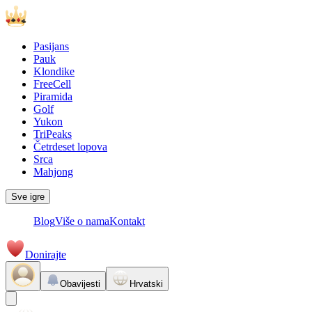
Pasijans
Pauk
Klondike
FreeCell
Piramida
Golf
Yukon
TriPeaks
Četrdeset lopova
Srca
Mahjong
Sve igre
Blog
Više o nama
Kontakt
Donirajte
Obavijesti
Hrvatski