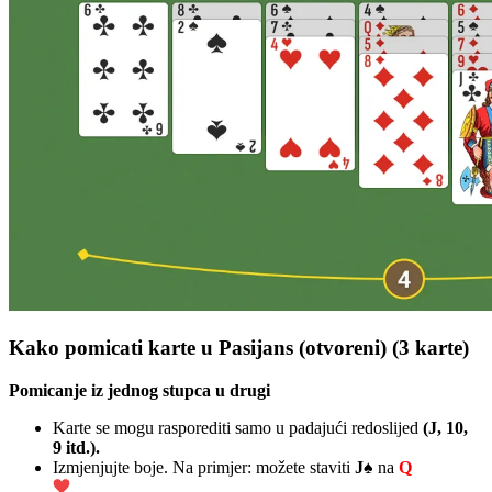
Kako pomicati karte u Pasijans (otvoreni) (3 karte)
Pomicanje iz jednog stupca u drugi
Karte se mogu rasporediti samo u padajući redoslijed
(J, 10,
9 itd.).
Izmjenjujte boje. Na primjer: možete staviti
J♠
na
Q