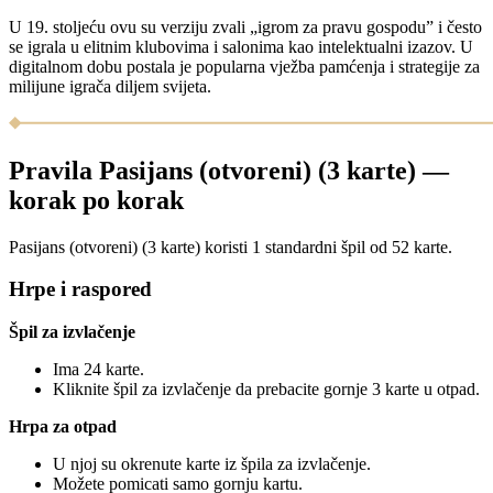
U 19. stoljeću ovu su verziju zvali „igrom za pravu gospodu” i često
se igrala u elitnim klubovima i salonima kao intelektualni izazov. U
digitalnom dobu postala je popularna vježba pamćenja i strategije za
milijune igrača diljem svijeta.
Pravila Pasijans (otvoreni) (3 karte) —
korak po korak
Pasijans (otvoreni) (3 karte) koristi 1 standardni špil od 52 karte.
Hrpe i raspored
Špil za izvlačenje
Ima 24 karte.
Kliknite špil za izvlačenje da prebacite gornje 3 karte u otpad.
Hrpa za otpad
U njoj su okrenute karte iz špila za izvlačenje.
Možete pomicati samo gornju kartu.