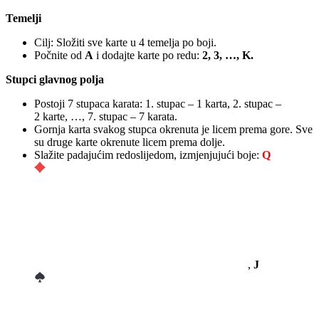
Temelji
Cilj: Složiti sve karte u 4 temelja po boji.
Počnite od
A
i dodajte karte po redu:
2, 3, …, K.
Stupci glavnog polja
Postoji 7 stupaca karata: 1. stupac – 1 karta, 2. stupac –
2 karte, …, 7. stupac – 7 karata.
Gornja karta svakog stupca okrenuta je licem prema gore. Sve
su druge karte okrenute licem prema dolje.
Slažite padajućim redoslijedom, izmjenjujući boje:
Q
,
J