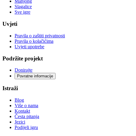
Mahjong
Slagalice
Sve igre
Uvjeti
Pravila o zaštiti privatnosti
Pravila o kolačićima
Uvjeti upotrebe
Podržite projekt
Donirajte
Povratne informacije
Istraži
Blog
Više o nama
Kontakt
Česta pitanja
Jezici
Podijeli igru