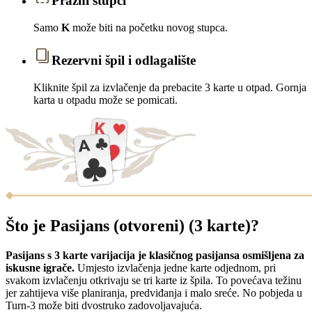
Prazni stupci
Samo
K
može biti na početku novog stupca.
Rezervni špil i odlagalište
Kliknite špil za izvlačenje da prebacite 3 karte u otpad. Gornja
karta u otpadu može se pomicati.
Što je Pasijans (otvoreni) (3 karte)?
Pasijans s 3 karte varijacija je klasičnog pasijansa osmišljena za
iskusne igrače.
Umjesto izvlačenja jedne karte odjednom, pri
svakom izvlačenju otkrivaju se tri karte iz špila. To povećava težinu
jer zahtijeva više planiranja, predviđanja i malo sreće. No pobjeda u
Turn-3 može biti dvostruko zadovoljavajuća.