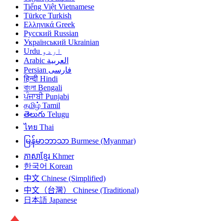
Tiếng Việt
Vietnamese
Türkçe
Turkish
Ελληνικά
Greek
Русский
Russian
Український
Ukrainian
Urdu
اردو
Arabic
العربية
Persian
فارسی
हिन्दी
Hindi
বাংলা
Bengali
ਪੰਜਾਬੀ
Punjabi
தமிழ்
Tamil
తెలుగు
Telugu
ไทย
Thai
မြန်မာဘာသာ
Burmese (Myanmar)
ភាសាខ្មែរ
Khmer
한국어
Korean
中文
Chinese (Simplified)
中文（台灣）
Chinese (Traditional)
日本語
Japanese