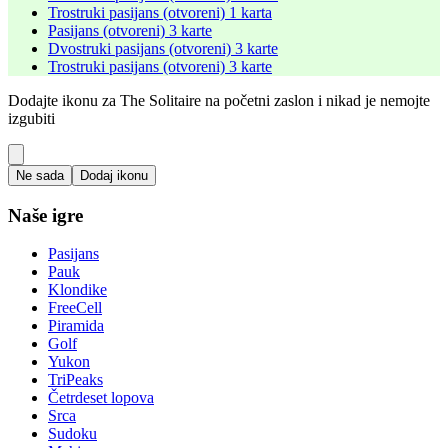
Trostruki pasijans (otvoreni) 1 karta
Pasijans (otvoreni) 3 karte
Dvostruki pasijans (otvoreni) 3 karte
Trostruki pasijans (otvoreni) 3 karte
Dodajte ikonu za The Solitaire na početni zaslon i nikad je nemojte
izgubiti
Ne sada
Dodaj ikonu
Naše igre
Pasijans
Pauk
Klondike
FreeCell
Piramida
Golf
Yukon
TriPeaks
Četrdeset lopova
Srca
Sudoku