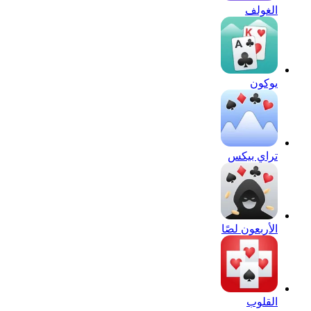
الغولف
يوكون
تراي بيكس
الأربعون لصًا
القلوب