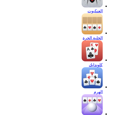
العنكبوت
الخلية الحرة
كلوندايك
الهرم