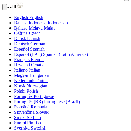
اللغة
English
English
Bahasa Indonesia
Indonesian
Bahasa Melayu
Malay
Čeština
Czech
Dansk
Danish
Deutsch
German
Español
Spanish
Español (LAT)
Spanish (Latin America)
Français
French
Hrvatski
Croatian
Italiano
Italian
Magyar
Hungarian
Nederlands
Dutch
Norsk
Norwegian
Polski
Polish
Português
Portuguese
Português (BR)
Portuguese (Brazil)
Română
Romanian
Slovenčina
Slovak
Srpski
Serbian
Suomi
Finnish
Svenska
Swedish