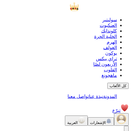
سوليتير
العنكبوت
كلوندايك
الخلية الحرة
الهرم
الغولف
يوكون
تراي بيكس
الأربعون لصًا
القلوب
ماهجونغ
كل الألعاب
المدونة
نبذة عنا
تواصل معنا
تبرّع
الإشعارات
العربية