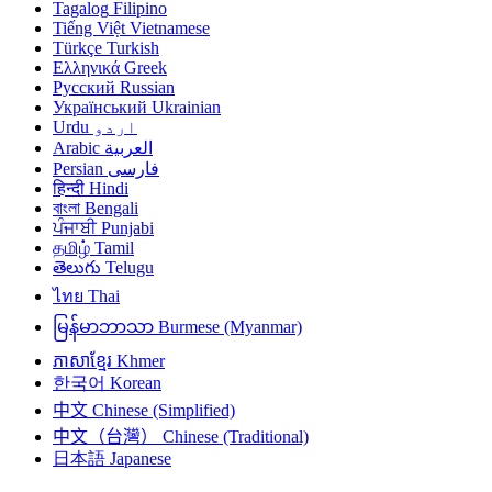
Tagalog
Filipino
Tiếng Việt
Vietnamese
Türkçe
Turkish
Ελληνικά
Greek
Русский
Russian
Український
Ukrainian
اردو
Urdu
العربية
Arabic
فارسی
Persian
हिन्दी
Hindi
বাংলা
Bengali
ਪੰਜਾਬੀ
Punjabi
தமிழ்
Tamil
తెలుగు
Telugu
ไทย
Thai
မြန်မာဘာသာ
Burmese (Myanmar)
ភាសាខ្មែរ
Khmer
한국어
Korean
中文
Chinese (Simplified)
中文（台灣）
Chinese (Traditional)
日本語
Japanese