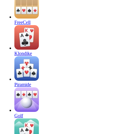
FreeCell
Klondike
Piramide
Golf