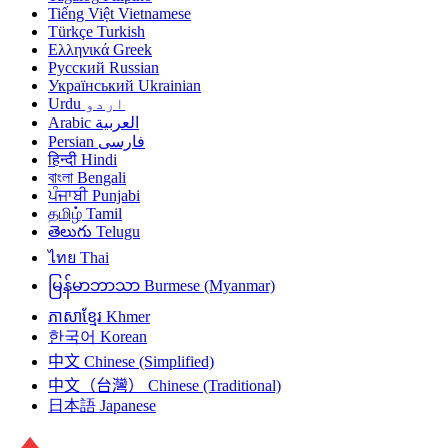
Tiếng Việt
Vietnamese
Türkçe
Turkish
Ελληνικά
Greek
Русский
Russian
Український
Ukrainian
Urdu
اردو
Arabic
العربية
Persian
فارسی
हिन्दी
Hindi
বাংলা
Bengali
ਪੰਜਾਬੀ
Punjabi
தமிழ்
Tamil
తెలుగు
Telugu
ไทย
Thai
မြန်မာဘာသာ
Burmese (Myanmar)
ភាសាខ្មែរ
Khmer
한국어
Korean
中文
Chinese (Simplified)
中文（台灣）
Chinese (Traditional)
日本語
Japanese