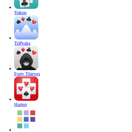
Yukon
TriPeaks
Forty Thieves
Harten