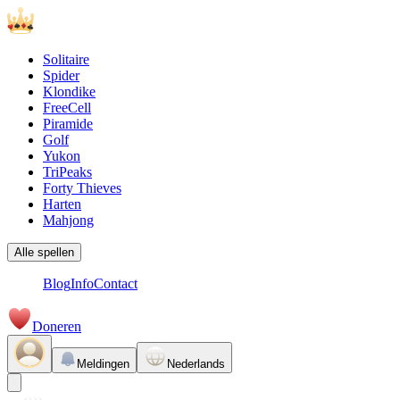
Solitaire
Spider
Klondike
FreeCell
Piramide
Golf
Yukon
TriPeaks
Forty Thieves
Harten
Mahjong
Alle spellen
Blog
Info
Contact
Doneren
Meldingen
Nederlands