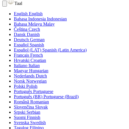
Taal
English
English
Bahasa Indonesia
Indonesian
Bahasa Melayu
Malay
Čeština
Czech
Dansk
Danish
Deutsch
German
Español
Spanish
Español (LAT)
Spanish (Latin America)
Français
French
Hrvatski
Croatian
Italiano
Italian
Magyar
Hungarian
Nederlands
Dutch
Norsk
Norwegian
Polski
Polish
Português
Portuguese
Português (BR)
Portuguese (Brazil)
Română
Romanian
Slovenčina
Slovak
Srpski
Serbian
Suomi
Finnish
Svenska
Swedish
Tagalog
Filipino