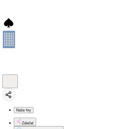
Naše hry
Zdieľať