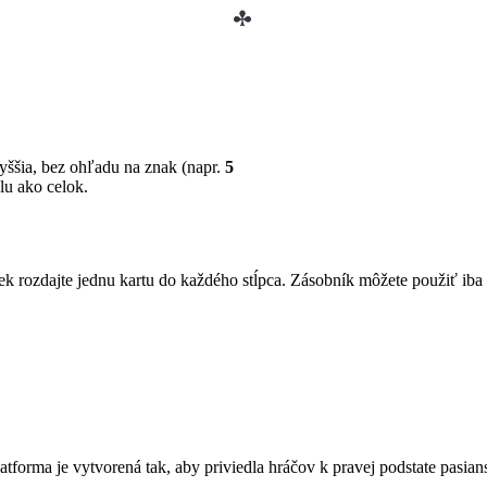
vyššia, bez ohľadu na znak (napr.
5
u ako celok.
k rozdajte jednu kartu do každého stĺpca. Zásobník môžete použiť iba v
platforma je vytvorená tak, aby priviedla hráčov k pravej podstate pas