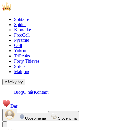
Solitaire
Spider
Klondike
FreeCell
Pyramid
Golf
Yukon
TriPeaks
Forty Thieves
Srdcia
Mahjong
Všetky hry
Blog
O nás
Kontakt
Dar
Upozornenia
Slovenčina