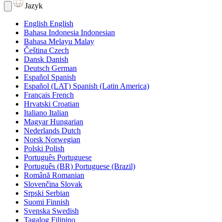
Jazyk
English
English
Bahasa Indonesia
Indonesian
Bahasa Melayu
Malay
Čeština
Czech
Dansk
Danish
Deutsch
German
Español
Spanish
Español (LAT)
Spanish (Latin America)
Français
French
Hrvatski
Croatian
Italiano
Italian
Magyar
Hungarian
Nederlands
Dutch
Norsk
Norwegian
Polski
Polish
Português
Portuguese
Português (BR)
Portuguese (Brazil)
Română
Romanian
Slovenčina
Slovak
Srpski
Serbian
Suomi
Finnish
Svenska
Swedish
Tagalog
Filipino