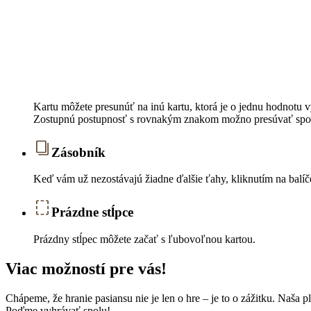
Kartu môžete presunúť na inú kartu, ktorá je o jednu hodnotu 
Zostupnú postupnosť s rovnakým znakom možno presúvať spol
Zásobník
Keď vám už nezostávajú žiadne ďalšie ťahy, kliknutím na balíče
Prázdne stĺpce
Prázdny stĺpec môžete začať s ľubovoľnou kartou.
Viac možností pre vás!
Chápeme, že hranie pasiansu nie je len o hre – je to o zážitku. Naša 
Poďme vyhrávať spolu!