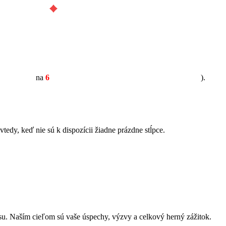
na
6
).
tedy, keď nie sú k dispozícii žiadne prázdne stĺpce.
iansu. Naším cieľom sú vaše úspechy, výzvy a celkový herný zážitok.