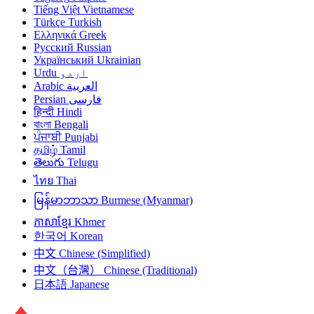
Tiếng Việt
Vietnamese
Türkçe
Turkish
Ελληνικά
Greek
Русский
Russian
Український
Ukrainian
Urdu
اردو
Arabic
العربية
Persian
فارسی
हिन्दी
Hindi
বাংলা
Bengali
ਪੰਜਾਬੀ
Punjabi
தமிழ்
Tamil
తెలుగు
Telugu
ไทย
Thai
မြန်မာဘာသာ
Burmese (Myanmar)
ភាសាខ្មែរ
Khmer
한국어
Korean
中文
Chinese (Simplified)
中文（台灣）
Chinese (Traditional)
日本語
Japanese