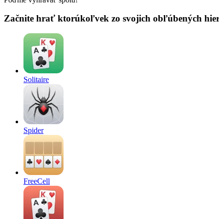
Začnite hrať ktorúkoľvek zo svojich obľúbených hier
Solitaire
Spider
FreeCell