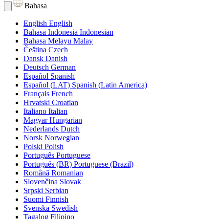
Bahasa
English
English
Bahasa Indonesia
Indonesian
Bahasa Melayu
Malay
Čeština
Czech
Dansk
Danish
Deutsch
German
Español
Spanish
Español (LAT)
Spanish (Latin America)
Français
French
Hrvatski
Croatian
Italiano
Italian
Magyar
Hungarian
Nederlands
Dutch
Norsk
Norwegian
Polski
Polish
Português
Portuguese
Português (BR)
Portuguese (Brazil)
Română
Romanian
Slovenčina
Slovak
Srpski
Serbian
Suomi
Finnish
Svenska
Swedish
Tagalog
Filipino