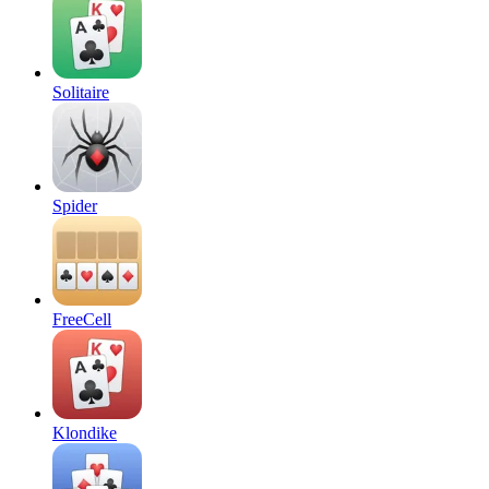
Solitaire
Spider
FreeCell
Klondike