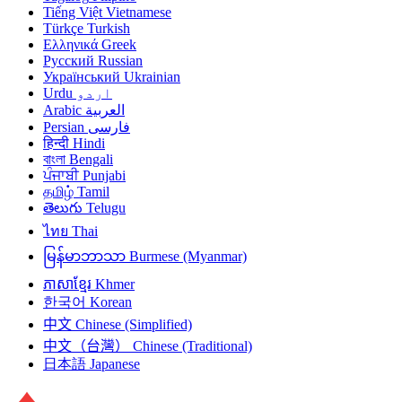
Tiếng Việt
Vietnamese
Türkçe
Turkish
Ελληνικά
Greek
Русский
Russian
Український
Ukrainian
Urdu
اردو
Arabic
العربية
Persian
فارسی
हिन्दी
Hindi
বাংলা
Bengali
ਪੰਜਾਬੀ
Punjabi
தமிழ்
Tamil
తెలుగు
Telugu
ไทย
Thai
မြန်မာဘာသာ
Burmese (Myanmar)
ភាសាខ្មែរ
Khmer
한국어
Korean
中文
Chinese (Simplified)
中文（台灣）
Chinese (Traditional)
日本語
Japanese