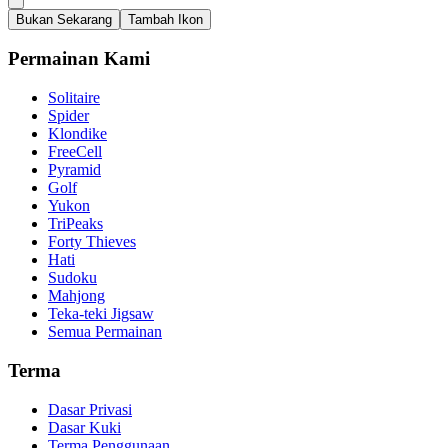
Bukan Sekarang
Tambah Ikon
Permainan Kami
Solitaire
Spider
Klondike
FreeCell
Pyramid
Golf
Yukon
TriPeaks
Forty Thieves
Hati
Sudoku
Mahjong
Teka-teki Jigsaw
Semua Permainan
Terma
Dasar Privasi
Dasar Kuki
Terma Penggunaan