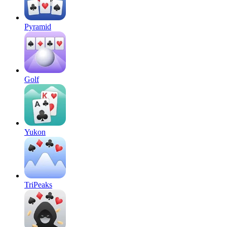
Pyramid
Golf
Yukon
TriPeaks