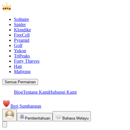
Solitaire
Spider
Klondike
FreeCell
Pyramid
Golf
Yukon
TriPeaks
Forty Thieves
Hati
Mahjong
Semua Permainan
Blog
Tentang Kami
Hubungi Kami
Beri Sumbangan
Pemberitahuan
Bahasa Melayu