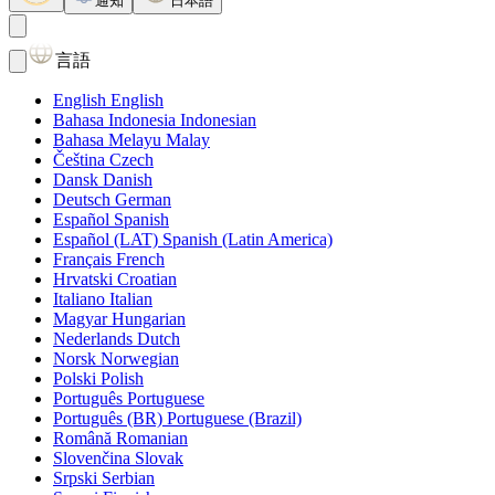
通知
日本語
言語
English
English
Bahasa Indonesia
Indonesian
Bahasa Melayu
Malay
Čeština
Czech
Dansk
Danish
Deutsch
German
Español
Spanish
Español (LAT)
Spanish (Latin America)
Français
French
Hrvatski
Croatian
Italiano
Italian
Magyar
Hungarian
Nederlands
Dutch
Norsk
Norwegian
Polski
Polish
Português
Portuguese
Português (BR)
Portuguese (Brazil)
Română
Romanian
Slovenčina
Slovak
Srpski
Serbian