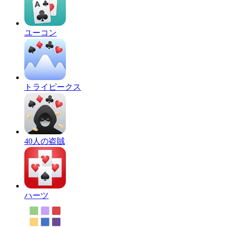
ユーコン
トライピークス
40人の盗賊
ハーツ