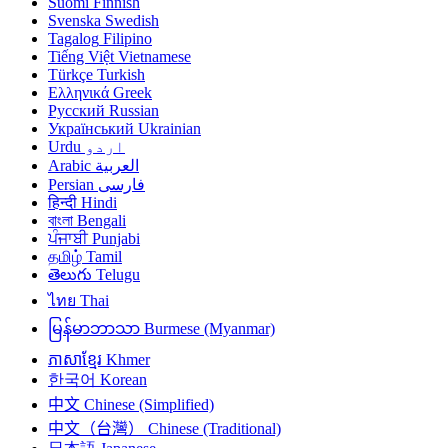
Suomi
Finnish
Svenska
Swedish
Tagalog
Filipino
Tiếng Việt
Vietnamese
Türkçe
Turkish
Ελληνικά
Greek
Русский
Russian
Український
Ukrainian
Urdu
اردو
Arabic
العربية
Persian
فارسی
हिन्दी
Hindi
বাংলা
Bengali
ਪੰਜਾਬੀ
Punjabi
தமிழ்
Tamil
తెలుగు
Telugu
ไทย
Thai
မြန်မာဘာသာ
Burmese (Myanmar)
ភាសាខ្មែរ
Khmer
한국어
Korean
中文
Chinese (Simplified)
中文（台灣）
Chinese (Traditional)