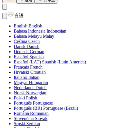
通知
日本語
言語
English
English
Bahasa Indonesia
Indonesian
Bahasa Melayu
Malay
Čeština
Czech
Dansk
Danish
Deutsch
German
Español
Spanish
Español (LAT)
Spanish (Latin America)
Français
French
Hrvatski
Croatian
Italiano
Italian
Magyar
Hungarian
Nederlands
Dutch
Norsk
Norwegian
Polski
Polish
Português
Portuguese
Português (BR)
Portuguese (Brazil)
Română
Romanian
Slovenčina
Slovak
Srpski
Serbian