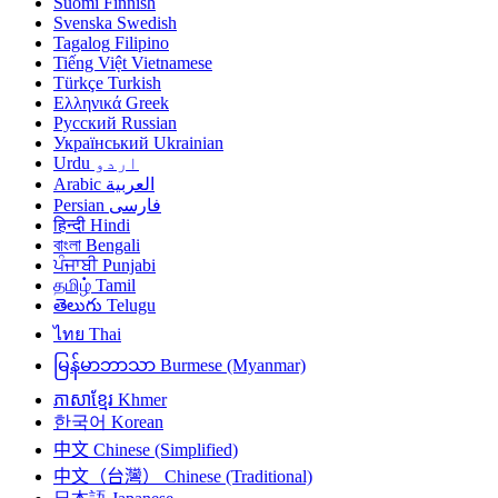
Suomi
Finnish
Svenska
Swedish
Tagalog
Filipino
Tiếng Việt
Vietnamese
Türkçe
Turkish
Ελληνικά
Greek
Русский
Russian
Український
Ukrainian
Urdu
اردو
Arabic
العربية
Persian
فارسی
हिन्दी
Hindi
বাংলা
Bengali
ਪੰਜਾਬੀ
Punjabi
தமிழ்
Tamil
తెలుగు
Telugu
ไทย
Thai
မြန်မာဘာသာ
Burmese (Myanmar)
ភាសាខ្មែរ
Khmer
한국어
Korean
中文
Chinese (Simplified)
中文（台灣）
Chinese (Traditional)