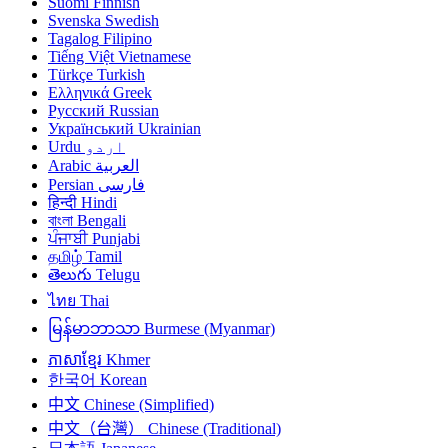
Suomi
Finnish
Svenska
Swedish
Tagalog
Filipino
Tiếng Việt
Vietnamese
Türkçe
Turkish
Ελληνικά
Greek
Русский
Russian
Український
Ukrainian
Urdu
اردو
Arabic
العربية
Persian
فارسی
हिन्दी
Hindi
বাংলা
Bengali
ਪੰਜਾਬੀ
Punjabi
தமிழ்
Tamil
తెలుగు
Telugu
ไทย
Thai
မြန်မာဘာသာ
Burmese (Myanmar)
ភាសាខ្មែរ
Khmer
한국어
Korean
中文
Chinese (Simplified)
中文（台灣）
Chinese (Traditional)