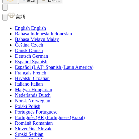
通知
日本語
言語
English
English
Bahasa Indonesia
Indonesian
Bahasa Melayu
Malay
Čeština
Czech
Dansk
Danish
Deutsch
German
Español
Spanish
Español (LAT)
Spanish (Latin America)
Français
French
Hrvatski
Croatian
Italiano
Italian
Magyar
Hungarian
Nederlands
Dutch
Norsk
Norwegian
Polski
Polish
Português
Portuguese
Português (BR)
Portuguese (Brazil)
Română
Romanian
Slovenčina
Slovak
Srpski
Serbian