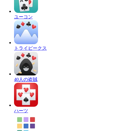
ユーコン
トライピークス
40人の盗賊
ハーツ