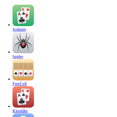
Solitaire
Spider
FreeCell
Klondike