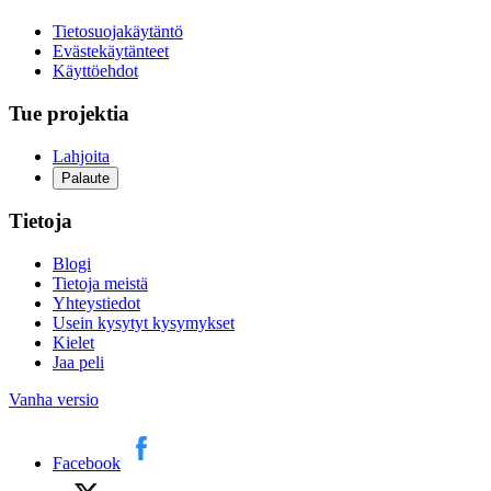
Tietosuojakäytäntö
Evästekäytänteet
Käyttöehdot
Tue projektia
Lahjoita
Palaute
Tietoja
Blogi
Tietoja meistä
Yhteystiedot
Usein kysytyt kysymykset
Kielet
Jaa peli
Vanha versio
Facebook