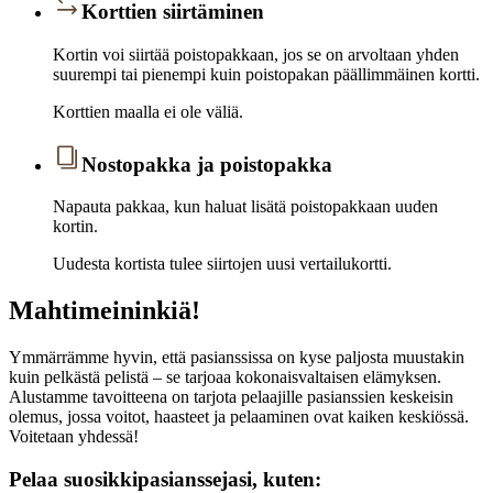
Korttien siirtäminen
Kortin voi siirtää poistopakkaan, jos se on arvoltaan yhden
suurempi tai pienempi kuin poistopakan päällimmäinen kortti.
Korttien maalla ei ole väliä.
Nostopakka ja poistopakka
Napauta pakkaa, kun haluat lisätä poistopakkaan uuden
kortin.
Uudesta kortista tulee siirtojen uusi vertailukortti.
Mahtimeininkiä!
Ymmärrämme hyvin, että pasianssissa on kyse paljosta muustakin
kuin pelkästä pelistä – se tarjoaa kokonaisvaltaisen elämyksen.
Alustamme tavoitteena on tarjota pelaajille pasianssien keskeisin
olemus, jossa voitot, haasteet ja pelaaminen ovat kaiken keskiössä.
Voitetaan yhdessä!
Pelaa suosikkipasianssejasi, kuten: