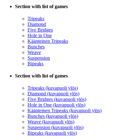
Section with list of games
Tripeaks
Diamond
Five Bridges
Hole in One
Käänteinen Tripeaks
Bunches
Weave
Suspension
Bipeaks
Section with list of games
Tripeaks (kuvapuoli ylös)
Diamond (kuvapuoli ylös)
Five Bridges (kuvapuoli ylös)
Hole in One (kuvapuoli ylös)
Käänteinen Tripeaks (kuvapuoli ylös)
Bunches (kuvapuoli ylös)
Weave (kuvapuoli ylös)
Suspension (kuvapuoli ylös)
Bipeaks (kuvapuoli ylös)