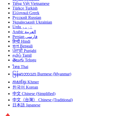
Tiếng Việt
Vietnamese
Türkçe
Turkish
Ελληνικά
Greek
Русский
Russian
Український
Ukrainian
Urdu
اردو
Arabic
العربية
Persian
فارسی
हिन्दी
Hindi
বাংলা
Bengali
ਪੰਜਾਬੀ
Punjabi
தமிழ்
Tamil
తెలుగు
Telugu
ไทย
Thai
မြန်မာဘာသာ
Burmese (Myanmar)
ភាសាខ្មែរ
Khmer
한국어
Korean
中文
Chinese (Simplified)
中文（台灣）
Chinese (Traditional)
日本語
Japanese