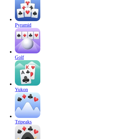
Pyramid
Golf
Yukon
Tripeaks