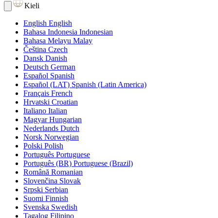
Kieli
English
English
Bahasa Indonesia
Indonesian
Bahasa Melayu
Malay
Čeština
Czech
Dansk
Danish
Deutsch
German
Español
Spanish
Español (LAT)
Spanish (Latin America)
Français
French
Hrvatski
Croatian
Italiano
Italian
Magyar
Hungarian
Nederlands
Dutch
Norsk
Norwegian
Polski
Polish
Português
Portuguese
Português (BR)
Portuguese (Brazil)
Română
Romanian
Slovenčina
Slovak
Srpski
Serbian
Suomi
Finnish
Svenska
Swedish
Tagalog
Filipino