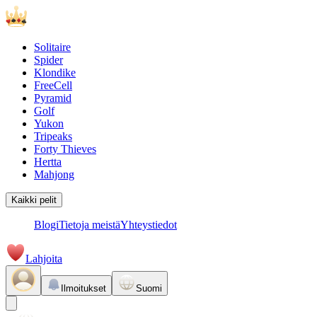
Solitaire
Spider
Klondike
FreeCell
Pyramid
Golf
Yukon
Tripeaks
Forty Thieves
Hertta
Mahjong
Kaikki pelit
Blogi
Tietoja meistä
Yhteystiedot
Lahjoita
Ilmoitukset
Suomi