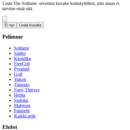
Lisää The Solitaire -sivuston kuvake kotinäytöllesi, niin sinun ei
tarvitse etsiä sitä.
Ei nyt
Lisää kuvake
Pelimme
Solitaire
Spider
Klondike
FreeCell
Pyramid
Golf
Yukon
Tripeaks
Forty Thieves
Hertta
Sudoku
Mahjong
Palapelit
Kaikki pelit
Ehdot