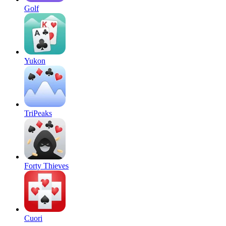
Golf
Yukon
TriPeaks
Forty Thieves
Cuori