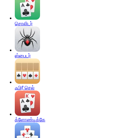
சொலிடர்
ஸ்பைடர்
ஃபிரீ செல்
க்ளோண்டிக்கே