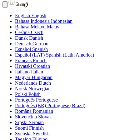
மொழி
English
English
Bahasa Indonesia
Indonesian
Bahasa Melayu
Malay
Čeština
Czech
Dansk
Danish
Deutsch
German
Español
Spanish
Español (LAT)
Spanish (Latin America)
Français
French
Hrvatski
Croatian
Italiano
Italian
Magyar
Hungarian
Nederlands
Dutch
Norsk
Norwegian
Polski
Polish
Português
Portuguese
Português (BR)
Portuguese (Brazil)
Română
Romanian
Slovenčina
Slovak
Srpski
Serbian
Suomi
Finnish
Svenska
Swedish
Tagalog
Filipino