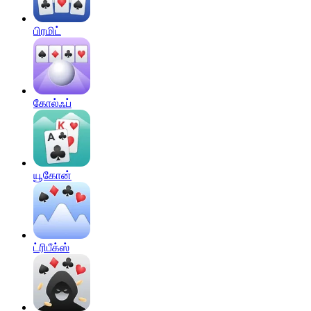
பிரமிட்
கோல்ஃப்
யூகோன்
ட்ரிபீக்ஸ்