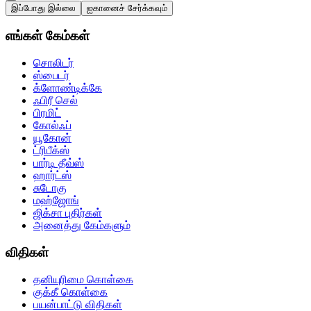
இப்போது இல்லை
ஐகானைச் சேர்க்கவும்
எங்கள் கேம்கள்
சொலிடர்
ஸ்பைடர்
க்ளோண்டிக்கே
ஃபிரீ செல்
பிரமிட்
கோல்ஃப்
யூகோன்
ட்ரிபீக்ஸ்
பார்டி தீவ்ஸ்
ஹார்ட்ஸ்
சுடோகு
மஹ்ஜோங்
ஜிக்சா புதிர்கள்
அனைத்து கேம்களும்
விதிகள்
தனியுரிமை கொள்கை
குக்கீ கொள்கை
பயன்பாட்டு விதிகள்