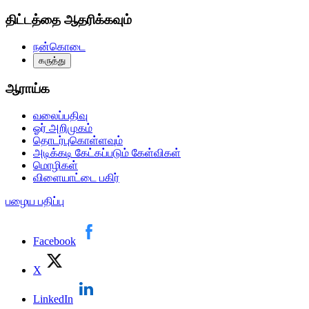
திட்டத்தை ஆதரிக்கவும்
நன்கொடை
கருத்து
ஆராய்க
வலைப்பதிவு
ஓர் அறிமுகம்
தொடர்புகொள்ளவும்
அடிக்கடி கேட்கப்படும் கேள்விகள்
மொழிகள்
விளையாட்டை பகிர்
பழைய பதிப்பு
Facebook
X
LinkedIn