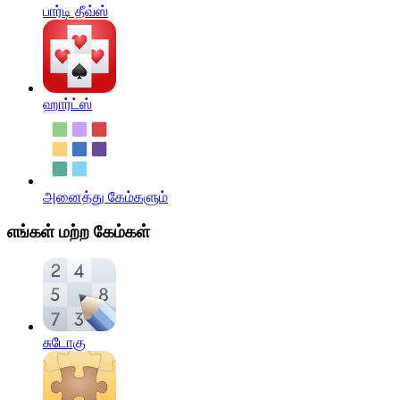
பார்டி தீவ்ஸ்
ஹார்ட்ஸ்
அனைத்து கேம்களும்
எங்கள் மற்ற கேம்கள்
சுடோகு