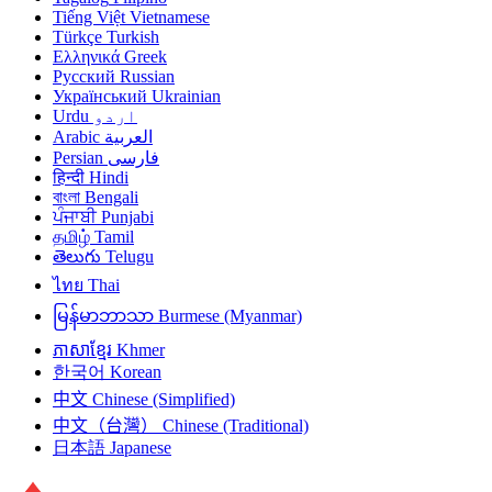
Tiếng Việt
Vietnamese
Türkçe
Turkish
Ελληνικά
Greek
Русский
Russian
Український
Ukrainian
Urdu
اردو
Arabic
العربية
Persian
فارسی
हिन्दी
Hindi
বাংলা
Bengali
ਪੰਜਾਬੀ
Punjabi
தமிழ்
Tamil
తెలుగు
Telugu
ไทย
Thai
မြန်မာဘာသာ
Burmese (Myanmar)
ភាសាខ្មែរ
Khmer
한국어
Korean
中文
Chinese (Simplified)
中文（台灣）
Chinese (Traditional)
日本語
Japanese