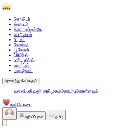
சொலிடர்
ஸ்பைடர்
க்ளோண்டிக்கே
ஃபிரீ செல்
பிரமிட்
கோல்ஃப்
யூகோன்
ட்ரிபீக்ஸ்
பார்டி தீவ்ஸ்
ஹார்ட்ஸ்
மஹ்ஜோங்
அனைத்து கேம்களும்
வலைப்பதிவு
ஓர் அறிமுகம்
தொடர்புகொள்ளவும்
நன்கொடை
அறிவிப்புகள்
தமிழ்