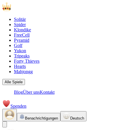
Solitär
Spider
Klondike
FreeCell
Pyramid
Golf
Yukon
Tripeaks
Forty Thieves
Hearts
Mahjongg
Alle Spiele
Blog
Über uns
Kontakt
Spenden
Benachrichtigungen
Deutsch