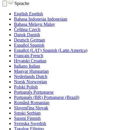
Sprache
English
English
Bahasa Indonesia
Indonesian
Bahasa Melayu
Malay
Čeština
Czech
Dansk
Danish
Deutsch
German
Español
Spanish
Español (LAT)
Spanish (Latin America)
Français
French
Hrvatski
Croatian
Italiano
Italian
Magyar
Hungarian
Nederlands
Dutch
Norsk
Norwegian
Polski
Polish
Português
Portuguese
Português (BR)
Portuguese (Brazil)
Română
Romanian
Slovenčina
Slovak
Srpski
Serbian
Suomi
Finnish
Svenska
Swedish
Tagalog
Filipino