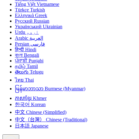
Tiếng Việt
Vietnamese
Türkçe
Turkish
Ελληνικά
Greek
Русский
Russian
Український
Ukrainian
Urdu
اردو
Arabic
العربية
Persian
فارسی
हिन्दी
Hindi
বাংলা
Bengali
ਪੰਜਾਬੀ
Punjabi
தமிழ்
Tamil
తెలుగు
Telugu
ไทย
Thai
မြန်မာဘာသာ
Burmese (Myanmar)
ភាសាខ្មែរ
Khmer
한국어
Korean
中文
Chinese (Simplified)
中文（台灣）
Chinese (Traditional)
日本語
Japanese