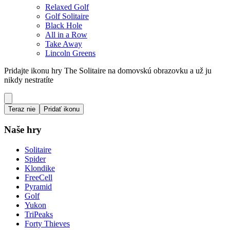
Relaxed Golf
Golf Solitaire
Black Hole
All in a Row
Take Away
Lincoln Greens
Pridajte ikonu hry The Solitaire na domovskú obrazovku a už ju
nikdy nestratíte
Teraz nie
Pridať ikonu
Naše hry
Solitaire
Spider
Klondike
FreeCell
Pyramid
Golf
Yukon
TriPeaks
Forty Thieves