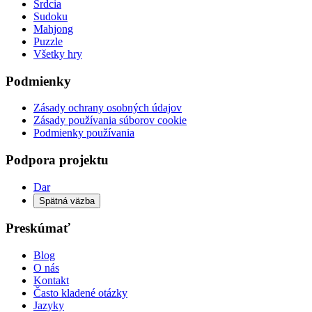
Srdcia
Sudoku
Mahjong
Puzzle
Všetky hry
Podmienky
Zásady ochrany osobných údajov
Zásady používania súborov cookie
Podmienky používania
Podpora projektu
Dar
Spätná väzba
Preskúmať
Blog
O nás
Kontakt
Často kladené otázky
Jazyky