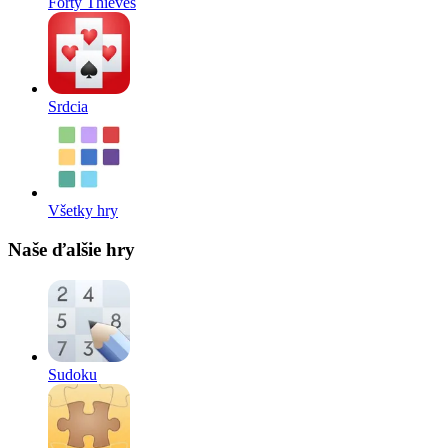
Forty Thieves
Srdcia
Všetky hry
Naše ďalšie hry
Sudoku