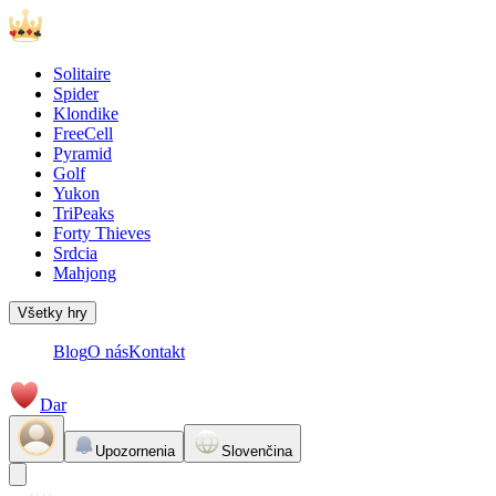
Solitaire
Spider
Klondike
FreeCell
Pyramid
Golf
Yukon
TriPeaks
Forty Thieves
Srdcia
Mahjong
Všetky hry
Blog
O nás
Kontakt
Dar
Upozornenia
Slovenčina