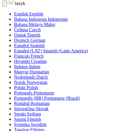
Jazyk
English
English
Bahasa Indonesia
Indonesian
Bahasa Melayu
Malay
Čeština
Czech
Dansk
Danish
Deutsch
German
Español
Spanish
Español (LAT)
Spanish (Latin America)
Français
French
Hrvatski
Croatian
Italiano
Italian
Magyar
Hungarian
Nederlands
Dutch
Norsk
Norwegian
Polski
Polish
Português
Portuguese
Português (BR)
Portuguese (Brazil)
Română
Romanian
Slovenčina
Slovak
Srpski
Serbian
Suomi
Finnish
Svenska
Swedish
Tagalog
Filipino