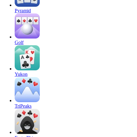
Pyramid
Golf
Yukon
TriPeaks