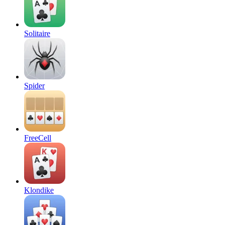
Solitaire
Spider
FreeCell
Klondike