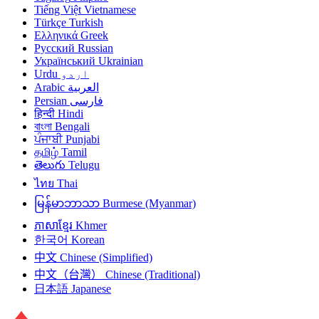
Tiếng Việt
Vietnamese
Türkçe
Turkish
Ελληνικά
Greek
Русский
Russian
Український
Ukrainian
Urdu
اردو
Arabic
العربية
Persian
فارسی
हिन्दी
Hindi
বাংলা
Bengali
ਪੰਜਾਬੀ
Punjabi
தமிழ்
Tamil
తెలుగు
Telugu
ไทย
Thai
မြန်မာဘာသာ
Burmese (Myanmar)
ភាសាខ្មែរ
Khmer
한국어
Korean
中文
Chinese (Simplified)
中文（台灣）
Chinese (Traditional)
日本語
Japanese