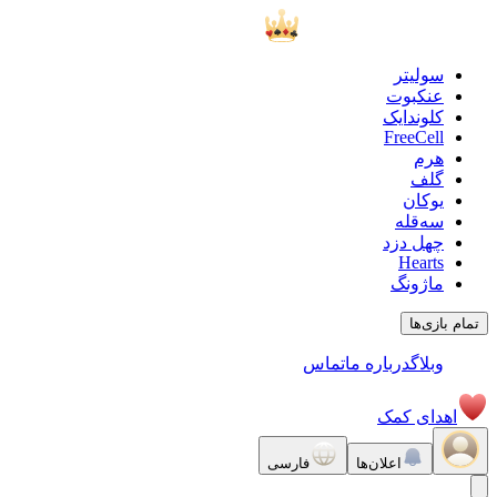
سولیتر
عنکبوت
کلوندایک
FreeCell
هرم
گلف
یوکان
سه‌قله
چهل دزد
Hearts
ماژونگ
تمام بازی‌ها
وبلاگ
درباره ما
تماس
اهدای کمک
اعلان‌ها
فارسی