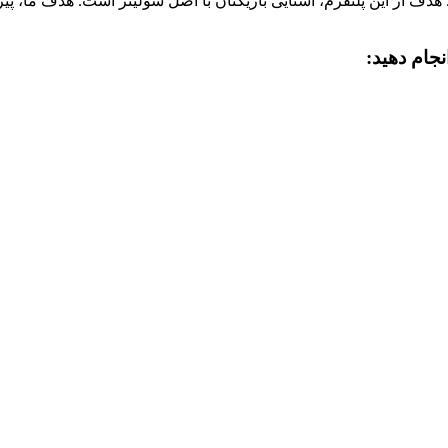
 از این پلتفرم، آشنایی بازیکنان با اصل سولیتر است. هدف ما، پیروزی
نجام دهید: