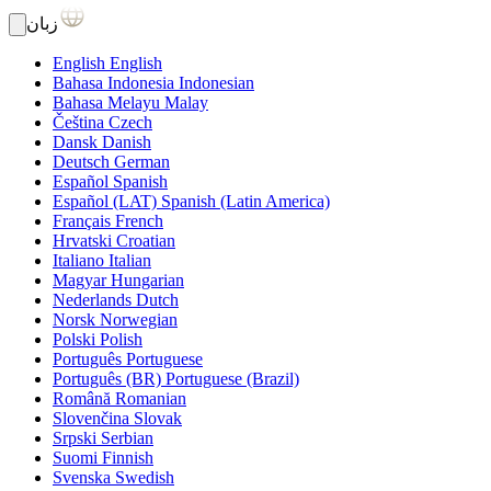
زبان
English
English
Bahasa Indonesia
Indonesian
Bahasa Melayu
Malay
Čeština
Czech
Dansk
Danish
Deutsch
German
Español
Spanish
Español (LAT)
Spanish (Latin America)
Français
French
Hrvatski
Croatian
Italiano
Italian
Magyar
Hungarian
Nederlands
Dutch
Norsk
Norwegian
Polski
Polish
Português
Portuguese
Português (BR)
Portuguese (Brazil)
Română
Romanian
Slovenčina
Slovak
Srpski
Serbian
Suomi
Finnish
Svenska
Swedish