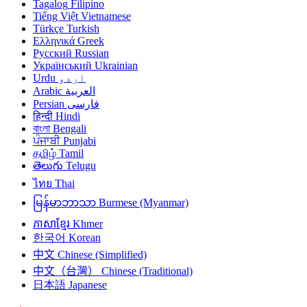
Tagalog
Filipino
Tiếng Việt
Vietnamese
Türkçe
Turkish
Ελληνικά
Greek
Русский
Russian
Український
Ukrainian
اردو
Urdu
العربية
Arabic
فارسی
Persian
हिन्दी
Hindi
বাংলা
Bengali
ਪੰਜਾਬੀ
Punjabi
தமிழ்
Tamil
తెలుగు
Telugu
ไทย
Thai
မြန်မာဘာသာ
Burmese (Myanmar)
ភាសាខ្មែរ
Khmer
한국어
Korean
中文
Chinese (Simplified)
中文（台灣）
Chinese (Traditional)
日本語
Japanese