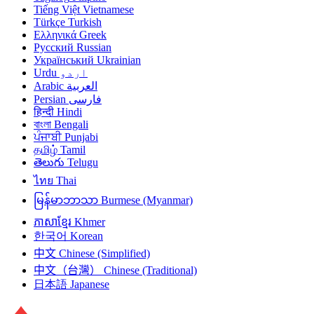
Tiếng Việt
Vietnamese
Türkçe
Turkish
Ελληνικά
Greek
Русский
Russian
Український
Ukrainian
Urdu
اردو
Arabic
العربية
Persian
فارسی
हिन्दी
Hindi
বাংলা
Bengali
ਪੰਜਾਬੀ
Punjabi
தமிழ்
Tamil
తెలుగు
Telugu
ไทย
Thai
မြန်မာဘာသာ
Burmese (Myanmar)
ភាសាខ្មែរ
Khmer
한국어
Korean
中文
Chinese (Simplified)
中文（台灣）
Chinese (Traditional)
日本語
Japanese