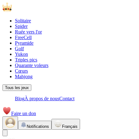
Solitaire
Spider
Ruée vers l'or
FreeCell
Pyramide
Golf
Yukon
Triples pics
Quarante voleurs
Cœurs
Mahjong
Tous les jeux
Blog
À propos de nous
Contact
Faire un don
Notifications
Français