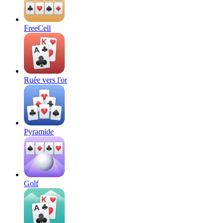
FreeCell
Ruée vers l'or
Pyramide
Golf