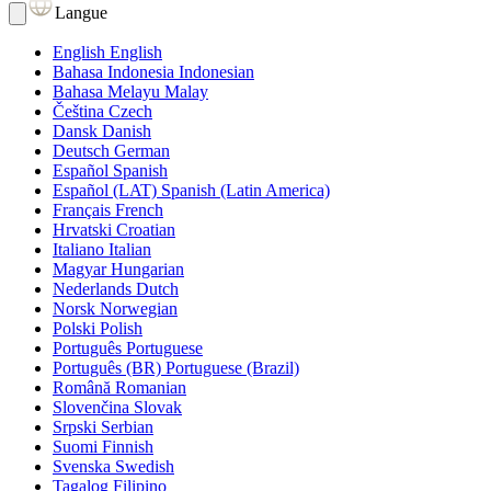
Langue
English
English
Bahasa Indonesia
Indonesian
Bahasa Melayu
Malay
Čeština
Czech
Dansk
Danish
Deutsch
German
Español
Spanish
Español (LAT)
Spanish (Latin America)
Français
French
Hrvatski
Croatian
Italiano
Italian
Magyar
Hungarian
Nederlands
Dutch
Norsk
Norwegian
Polski
Polish
Português
Portuguese
Português (BR)
Portuguese (Brazil)
Română
Romanian
Slovenčina
Slovak
Srpski
Serbian
Suomi
Finnish
Svenska
Swedish
Tagalog
Filipino