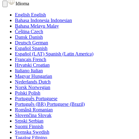
Idioma
English
English
Bahasa Indonesia
Indonesian
Bahasa Melayu
Malay
Čeština
Czech
Dansk
Danish
Deutsch
German
Español
Spanish
Español (LAT)
Spanish (Latin America)
Français
French
Hrvatski
Croatian
Italiano
Italian
Magyar
Hungarian
Nederlands
Dutch
Norsk
Norwegian
Polski
Polish
Português
Portuguese
Português (BR)
Portuguese (Brazil)
Română
Romanian
Slovenčina
Slovak
Srpski
Serbian
Suomi
Finnish
Svenska
Swedish
Tagalog
Filipino