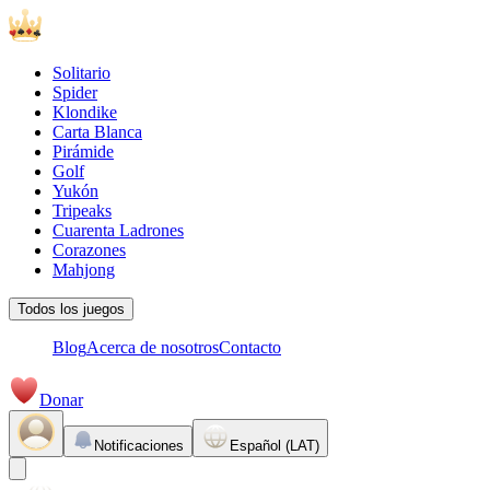
Solitario
Spider
Klondike
Carta Blanca
Pirámide
Golf
Yukón
Tripeaks
Cuarenta Ladrones
Corazones
Mahjong
Todos los juegos
Blog
Acerca de nosotros
Contacto
Donar
Notificaciones
Español (LAT)