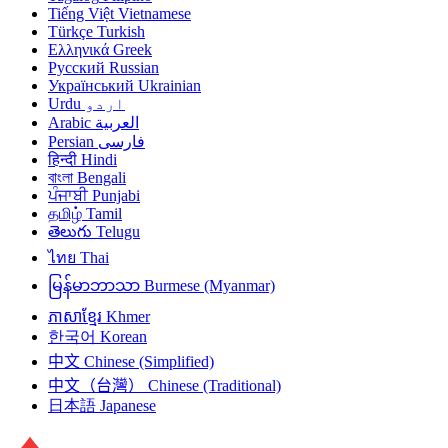
Tiếng Việt
Vietnamese
Türkçe
Turkish
Ελληνικά
Greek
Русский
Russian
Український
Ukrainian
Urdu
اردو
Arabic
العربية
Persian
فارسی
हिन्दी
Hindi
বাংলা
Bengali
ਪੰਜਾਬੀ
Punjabi
தமிழ்
Tamil
తెలుగు
Telugu
ไทย
Thai
မြန်မာဘာသာ
Burmese (Myanmar)
ភាសាខ្មែរ
Khmer
한국어
Korean
中文
Chinese (Simplified)
中文（台灣）
Chinese (Traditional)
日本語
Japanese