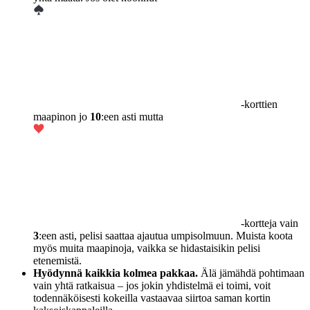
-korttien
maapinon jo
10
:een asti mutta
-kortteja vain
3
:een asti, pelisi saattaa ajautua umpisolmuun. Muista koota
myös muita maapinoja, vaikka se hidastaisikin pelisi
etenemistä.
Hyödynnä kaikkia kolmea pakkaa.
Älä jämähdä pohtimaan
vain yhtä ratkaisua – jos jokin yhdistelmä ei toimi, voit
todennäköisesti kokeilla vastaavaa siirtoa saman kortin