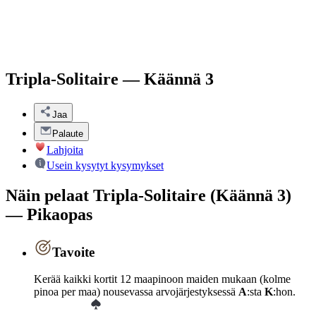
Tripla-Solitaire — Käännä 3
Jaa
Palaute
Lahjoita
Usein kysytyt kysymykset
Näin pelaat Tripla-Solitaire (Käännä 3)
— Pikaopas
Tavoite
Kerää kaikki kortit 12 maapinoon maiden mukaan (kolme
pinoa per maa) nousevassa arvojärjestyksessä
A
:sta
K
:hon.