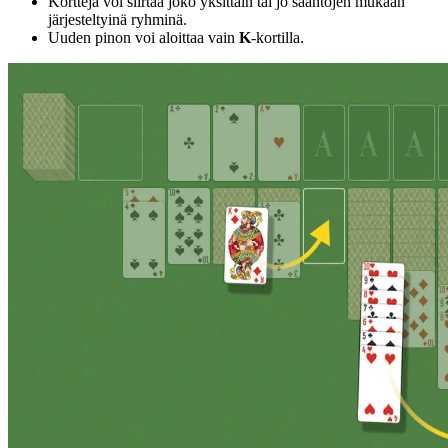
Kortteja voi siirtää joko yksittäin tai jo sääntöjen mukaan
järjesteltyinä ryhminä.
Uuden pinon voi aloittaa vain
K
-kortilla.