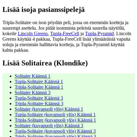
Lisää isoja pasianssipelejä
Tripla-Solitaire on ison pöydän peli, jossa on enemmän kortteja ja
suurempi asettelu. Jos pidät isommista peleistä suurella näytöllä,
kokeile
Lincoln Greens
,
Tupla-FreeCell
ja
Tupla-Pyramid
. Lincoln
Greens käyttää 4 pakkaa, Tupla-FreeCell lisää ylimääräisiä vapaita
soluja ja enemmän hallittavia kortteja, ja Tupla-Pyramid käyttää
kahta pakkaa.
Lisää Solitairea (Klondike)
Solitaire Käännä 1
Tupla-Solitaire Käännä 1
Tripla-Solitaire Käännä 1
Solitaire Käännä 3
Tupla-Solitaire Käännä 3
Tripla-Solitaire Käännä 3
Solitaire (kuvapuoli ylös) Käännä 1
Tupla-Solitaire (kuvapuoli ylös) Käännä 1
Tripla-Solitaire (kuvapuoli ylös) Käännä 1
Solitaire (kuvapuoli ylös) Käännä 3
Tupla-Solitaire (kuvapuoli ylös) Käännä 3
Tripla-Solitaire (kuvapuoli ylös) Käännä 3