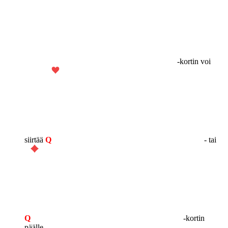
-kortin voi
siirtää
Q
- tai
Q
-kortin
päälle.