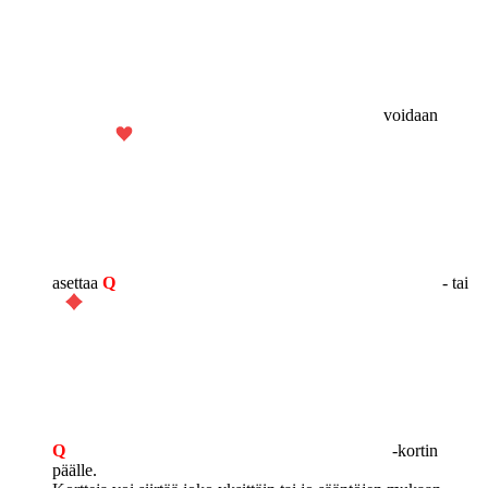
voidaan
asettaa
Q
- tai
Q
-kortin
päälle.