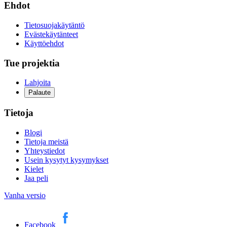
Ehdot
Tietosuojakäytäntö
Evästekäytänteet
Käyttöehdot
Tue projektia
Lahjoita
Palaute
Tietoja
Blogi
Tietoja meistä
Yhteystiedot
Usein kysytyt kysymykset
Kielet
Jaa peli
Vanha versio
Facebook