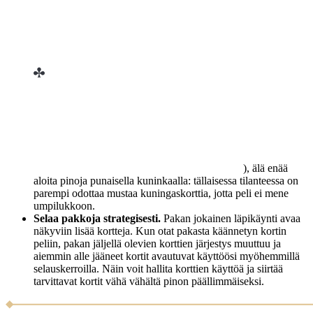
), älä enää
aloita pinoja punaisella kuninkaalla: tällaisessa tilanteessa on
parempi odottaa mustaa kuningaskorttia, jotta peli ei mene
umpilukkoon.
Selaa pakkoja strategisesti.
Pakan jokainen läpikäynti avaa
näkyviin lisää kortteja. Kun otat pakasta käännetyn kortin
peliin, pakan jäljellä olevien korttien järjestys muuttuu ja
aiemmin alle jääneet kortit avautuvat käyttöösi myöhemmillä
selauskerroilla. Näin voit hallita korttien käyttöä ja siirtää
tarvittavat kortit vähä vähältä pinon päällimmäiseksi.