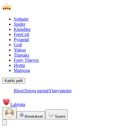
Solitaire
Spider
Klondike
FreeCell
Pyramid
Golf
Yukon
Tripeaks
Forty Thieves
Hertta
Mahjong
Kaikki pelit
Blogi
Tietoja meistä
Yhteystiedot
Lahjoita
Ilmoitukset
Suomi