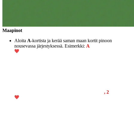
Maapinot
Aloita
A
-kortista ja kerää saman maan kortit pinoon
nousevassa järjestyksessä. Esimerkki:
A
, 2