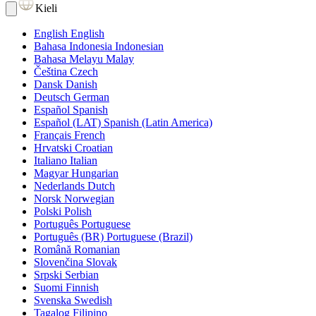
Kieli
English
English
Bahasa Indonesia
Indonesian
Bahasa Melayu
Malay
Čeština
Czech
Dansk
Danish
Deutsch
German
Español
Spanish
Español (LAT)
Spanish (Latin America)
Français
French
Hrvatski
Croatian
Italiano
Italian
Magyar
Hungarian
Nederlands
Dutch
Norsk
Norwegian
Polski
Polish
Português
Portuguese
Português (BR)
Portuguese (Brazil)
Română
Romanian
Slovenčina
Slovak
Srpski
Serbian
Suomi
Finnish
Svenska
Swedish
Tagalog
Filipino