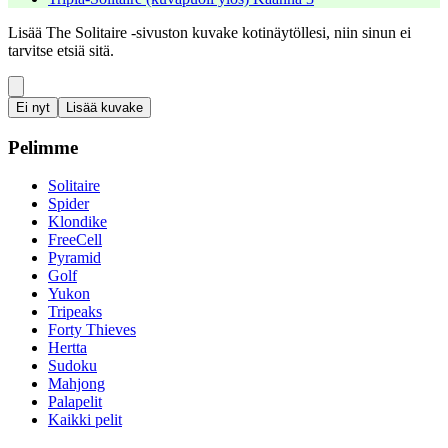
Lisää The Solitaire -sivuston kuvake kotinäytöllesi, niin sinun ei
tarvitse etsiä sitä.
Ei nyt
Lisää kuvake
Pelimme
Solitaire
Spider
Klondike
FreeCell
Pyramid
Golf
Yukon
Tripeaks
Forty Thieves
Hertta
Sudoku
Mahjong
Palapelit
Kaikki pelit