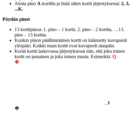
Aloita pino
A
-kortilla ja lisää sitten kortit järjestyksessä:
2, 3,
...K.
Pöydän pinot
13 korttipinoa: 1. pino – 1 kortti, 2. pino – 2 korttia, …13.
pino – 13 korttia.
Kunkin pinon päällimmäinen kortti on käännetty kuvapuoli
ylöspäin. Kaikki muut kortit ovat kuvapuoli alaspäin.
Kerää kortit laskevassa järjestyksessä niin, että joka toinen
kortti on punainen ja joka toinen musta. Esimerkki:
Q
,
J