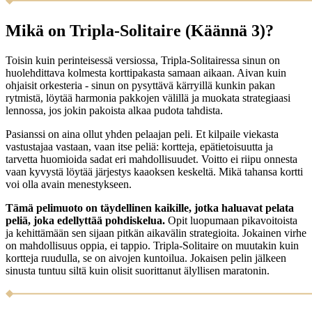
Mikä on Tripla-Solitaire (Käännä 3)?
Toisin kuin perinteisessä versiossa, Tripla-Solitairessa sinun on
huolehdittava kolmesta korttipakasta samaan aikaan. Aivan kuin
ohjaisit orkesteria - sinun on pysyttävä kärryillä kunkin pakan
rytmistä, löytää harmonia pakkojen välillä ja muokata strategiaasi
lennossa, jos jokin pakoista alkaa pudota tahdista.
Pasianssi on aina ollut yhden pelaajan peli. Et kilpaile viekasta
vastustajaa vastaan, vaan itse peliä: kortteja, epätietoisuutta ja
tarvetta huomioida sadat eri mahdollisuudet. Voitto ei riipu onnesta
vaan kyvystä löytää järjestys kaaoksen keskeltä. Mikä tahansa kortti
voi olla avain menestykseen.
Tämä pelimuoto on täydellinen kaikille, jotka haluavat pelata
peliä, joka edellyttää pohdiskelua.
Opit luopumaan pikavoitoista
ja kehittämään sen sijaan pitkän aikavälin strategioita. Jokainen virhe
on mahdollisuus oppia, ei tappio. Tripla-Solitaire on muutakin kuin
kortteja ruudulla, se on aivojen kuntoilua. Jokaisen pelin jälkeen
sinusta tuntuu siltä kuin olisit suorittanut älyllisen maratonin.