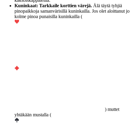
kaksoiskappaleilla.
Kuninkaat: Tarkkaile korttien värejä.
Älä täytä tyhjiä
pinopaikkoja samanvärisillä kuninkailla. Jos olet aloittanut jo
kolme pinoa punaisilla kuninkailla (
) muttet
yhtäkään mustalla (