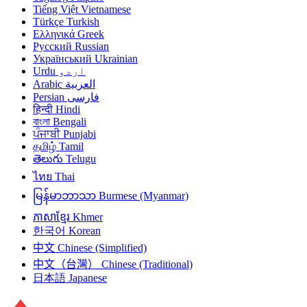
Tiếng Việt
Vietnamese
Türkçe
Turkish
Ελληνικά
Greek
Русский
Russian
Український
Ukrainian
Urdu
اردو
Arabic
العربية
Persian
فارسی
हिन्दी
Hindi
বাংলা
Bengali
ਪੰਜਾਬੀ
Punjabi
தமிழ்
Tamil
తెలుగు
Telugu
ไทย
Thai
မြန်မာဘာသာ
Burmese (Myanmar)
ភាសាខ្មែរ
Khmer
한국어
Korean
中文
Chinese (Simplified)
中文（台灣）
Chinese (Traditional)
日本語
Japanese