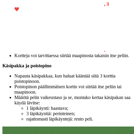
, 3
.
Kortteja voi tarvittaessa siirtää maapinosta takaisin itse peliin.
Käsipakka ja poistopino
Napauta käsipakkaa, kun haluat kääntää siitä 3 korttia
poistopinoon.
Poistopinon päällimmäisen kortin voi siirtää itse peliin tai
maapinoon.
Määritä pelin vaikeustaso ja se, montako kertaa käsipakan saa
käydä lävitse:
1 läpikäynti: haastava;
3 läpikäyntiä: perinteinen;
rajattomasti läpikäyntejä: rento peli.