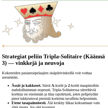
Strategiat peliin Tripla-Solitaire (Käännä
3) — vinkkejä ja neuvoja
Kokeneiden pasianssipelaajien sisäpiirivinkeillä voit voittaa
useammin.
Ässät ja kakkoset.
Siirrä
A
-kortit ja
2
-kortit maapinoihin
mahdollisimman nopeasti. Tripla-Solitairessa siirreltäviä
kortteja on enemmän ja tilaa rajoitetusti, joten pelipöydän
pinot tukkeutuvat pienistä korteista tavallista helpommin.
Etene tasapainoisesti.
Älä keskity liikaa kokoamaan vain
yhtä maata. Jos olet koonnut