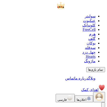
سولیتر
عنکبوت
کلوندایک
FreeCell
هرم
گلف
یوکان
سه‌قله
چهل دزد
Hearts
ماژونگ
تمام بازی‌ها
وبلاگ
درباره ما
تماس
اهدای کمک
اعلان‌ها
فارسی