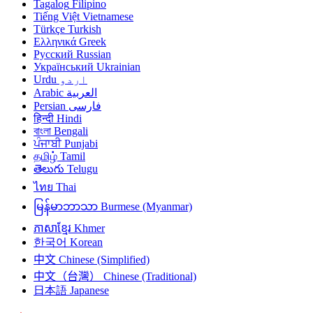
Tagalog
Filipino
Tiếng Việt
Vietnamese
Türkçe
Turkish
Ελληνικά
Greek
Русский
Russian
Український
Ukrainian
اردو
Urdu
العربية
Arabic
فارسی
Persian
हिन्दी
Hindi
বাংলা
Bengali
ਪੰਜਾਬੀ
Punjabi
தமிழ்
Tamil
తెలుగు
Telugu
ไทย
Thai
မြန်မာဘာသာ
Burmese (Myanmar)
ភាសាខ្មែរ
Khmer
한국어
Korean
中文
Chinese (Simplified)
中文（台灣）
Chinese (Traditional)
日本語
Japanese