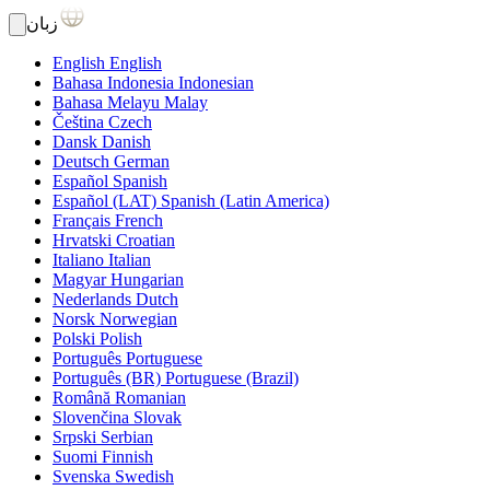
زبان
English
English
Bahasa Indonesia
Indonesian
Bahasa Melayu
Malay
Čeština
Czech
Dansk
Danish
Deutsch
German
Español
Spanish
Español (LAT)
Spanish (Latin America)
Français
French
Hrvatski
Croatian
Italiano
Italian
Magyar
Hungarian
Nederlands
Dutch
Norsk
Norwegian
Polski
Polish
Português
Portuguese
Português (BR)
Portuguese (Brazil)
Română
Romanian
Slovenčina
Slovak
Srpski
Serbian
Suomi
Finnish
Svenska
Swedish