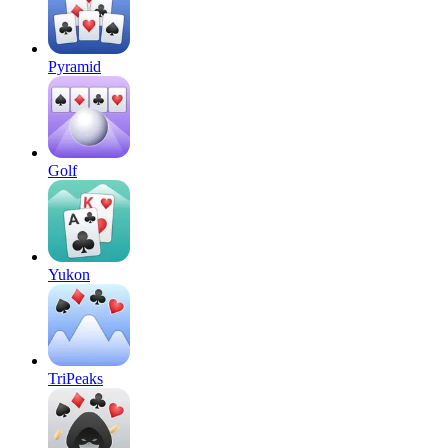
Pyramid
Golf
Yukon
TriPeaks