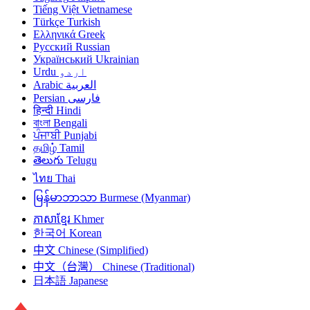
Tiếng Việt
Vietnamese
Türkçe
Turkish
Ελληνικά
Greek
Русский
Russian
Український
Ukrainian
Urdu
اردو
Arabic
العربية
Persian
فارسی
हिन्दी
Hindi
বাংলা
Bengali
ਪੰਜਾਬੀ
Punjabi
தமிழ்
Tamil
తెలుగు
Telugu
ไทย
Thai
မြန်မာဘာသာ
Burmese (Myanmar)
ភាសាខ្មែរ
Khmer
한국어
Korean
中文
Chinese (Simplified)
中文（台灣）
Chinese (Traditional)
日本語
Japanese