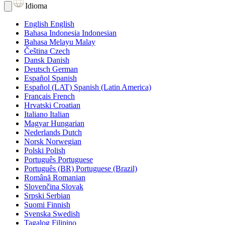
Idioma
English
English
Bahasa Indonesia
Indonesian
Bahasa Melayu
Malay
Čeština
Czech
Dansk
Danish
Deutsch
German
Español
Spanish
Español (LAT)
Spanish (Latin America)
Français
French
Hrvatski
Croatian
Italiano
Italian
Magyar
Hungarian
Nederlands
Dutch
Norsk
Norwegian
Polski
Polish
Português
Portuguese
Português (BR)
Portuguese (Brazil)
Română
Romanian
Slovenčina
Slovak
Srpski
Serbian
Suomi
Finnish
Svenska
Swedish
Tagalog
Filipino