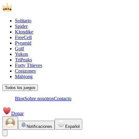
Solitario
Spider
Klondike
FreeCell
Pyramid
Golf
Yukon
TriPeaks
Forty Thieves
Corazones
Mahjong
Todos los juegos
Blog
Sobre nosotros
Contacto
Donar
Notificaciones
Español