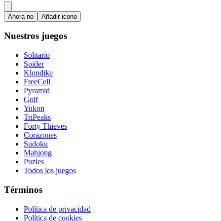
Ahora no
Añadir icono
Nuestros juegos
Solitario
Spider
Klondike
FreeCell
Pyramid
Golf
Yukon
TriPeaks
Forty Thieves
Corazones
Sudoku
Mahjong
Puzles
Todos los juegos
Términos
Política de privacidad
Política de cookies