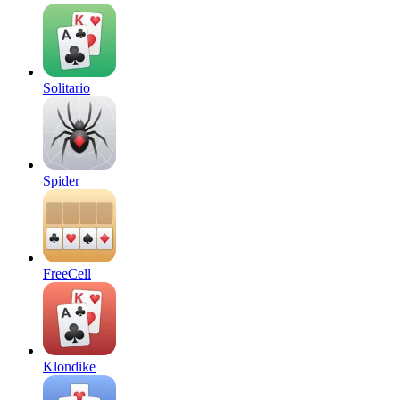
Solitario
Spider
FreeCell
Klondike